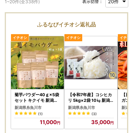
1
~
20
件(全
338
件)
表示切替：
ふるなびイチオシ返礼品
菊芋パウダー40ｇ×5袋
【令和7年産】コシヒカ
【日
セット キクイモ 新潟県
リ 5kg×2袋 10㎏ 新潟
ガニ 特
糸魚川産能生谷産 スー
県 糸魚川産「塩の道」
kg 
新潟県糸魚川市
新潟県糸魚川市
新潟県
パーフード
牧江米店【こしひかり
親不
(1)
(3)
食品 おすすめ】
【ベ
11,000
35,000
かに 