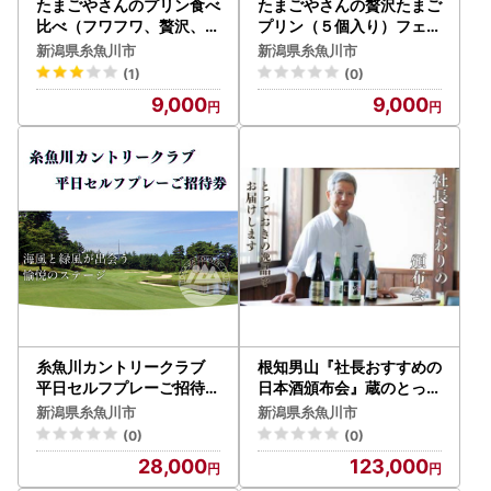
たまごやさんのプリン食べ
たまごやさんの贅沢たまご
比べ（フワフワ、贅沢、プ
プリン（５個入り）フェル
レミアム）各2個 計6個
エッグ
新潟県糸魚川市
新潟県糸魚川市
フェルエッグ
(1)
(0)
9,000
9,000
糸魚川カントリークラブ
根知男山『社長おすすめの
平日セルフプレーご招待券
日本酒頒布会』蔵のとって
（１名様分）ゴルフ 新潟
おきをお届け! 【720m×3
新潟県糸魚川市
新潟県糸魚川市
県 ゴルフ場
～4本を3回】渡辺酒造店
(0)
(0)
新潟 糸魚川
28,000
123,000