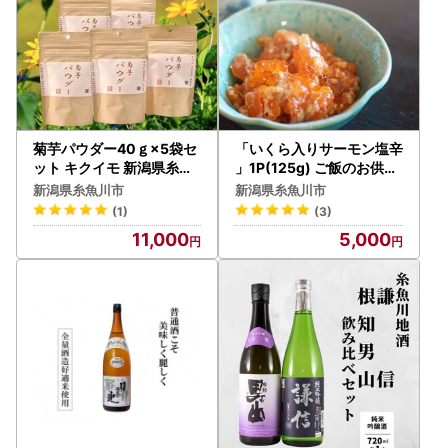
菊芋パウダー40ｇ×5袋セ
「いくら入りサーモン塩辛
ット キクイモ 新潟県糸魚
」1P(125g) ご飯のお供に
川産能生谷産 スーパーフ
！濃厚な旨味あふれる逸品
新潟県糸魚川市
新潟県糸魚川市
ード
を！ 伝兵水産
(1)
(3)
11,000
5,000