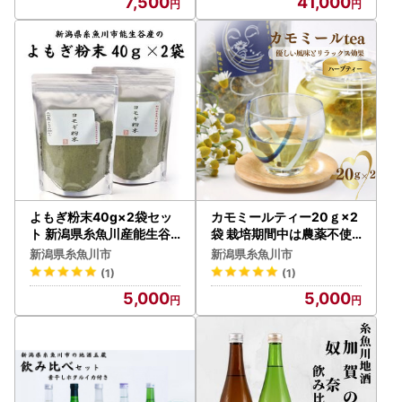
7,500
41,000
よもぎ粉末40g×2袋セッ
カモミールティー20ｇ×2
ト 新潟県糸魚川産能生谷
袋 栽培期間中は農薬不使
産
用で栽培 新潟県 糸魚川 母
新潟県糸魚川市
新潟県糸魚川市
の日
(1)
(1)
5,000
5,000