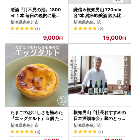
清酒『月不見の池』1800
謙信＆根知男山 720ml×
㎖ １本 毎日の晩酌に最適
各1本 純米吟醸酒 飲み比べ
新潟県 糸魚川 猪又酒造
セット 糸魚川地酒 新潟県
新潟県糸魚川市
新潟県糸魚川市
ビーリフト合同会社
(1)
(2)
9,000
15,000
たまごのおいしさを極めた
根知男山『社長おすすめの
『エッグタルト』５個 た
日本酒頒布会』蔵のとって
まごやさんのこだわりスイ
おきをお届けします! 【72
新潟県糸魚川市
新潟県糸魚川市
ーツ♪ フェルエッグ
0m×3～4本 1回】渡辺酒
(2)
(1)
造店 新潟 糸魚川