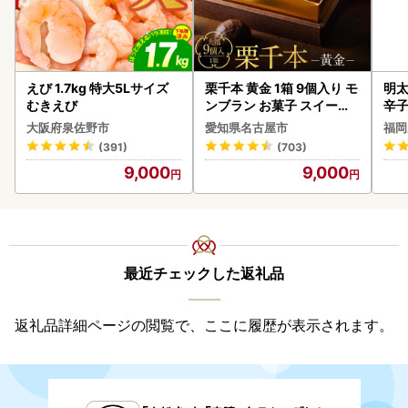
えび 1.7kg 特大5Lサイズ
栗千本 黄金 1箱 9個入り モ
明太
むきえび
ンブラン お菓子 スイーツ
辛
デザート モンブラン 人気
大阪府泉佐野市
愛知県名古屋市
福岡
(391)
(703)
9,000
9,000
最近チェックした返礼品
返礼品詳細ページの閲覧で、ここに履歴が表示されます。