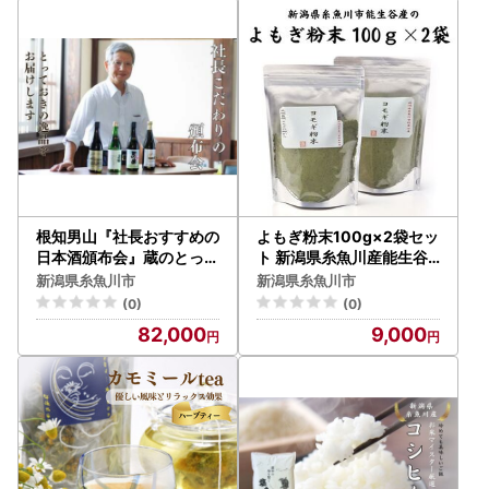
根知男山『社長おすすめの
よもぎ粉末100g×2袋セッ
日本酒頒布会』蔵のとって
ト 新潟県糸魚川産能生谷
おきをお届け！【720m×
産
新潟県糸魚川市
新潟県糸魚川市
3～4本を２回】渡辺酒造
(0)
(0)
店 新潟 糸魚川
82,000
9,000