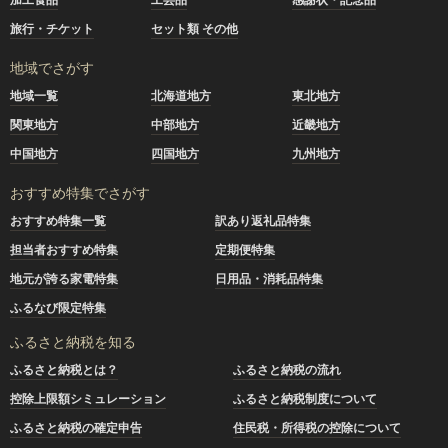
旅行・チケット
セット類 その他
地域でさがす
地域一覧
北海道地方
東北地方
関東地方
中部地方
近畿地方
中国地方
四国地方
九州地方
おすすめ特集でさがす
おすすめ特集一覧
訳あり返礼品特集
担当者おすすめ特集
定期便特集
地元が誇る家電特集
日用品・消耗品特集
ふるなび限定特集
ふるさと納税を知る
ふるさと納税とは？
ふるさと納税の流れ
控除上限額シミュレーション
ふるさと納税制度について
ふるさと納税の確定申告
住民税・所得税の控除について