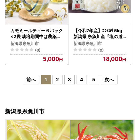
カモミールティー６パック
【令和7年産】ｺｼﾋｶﾘ 5kg
×2袋 栽培期間中は農薬不
新潟県 糸魚川産『塩の道
使用で栽培 新潟県 糸魚川
』牧江米店
新潟県糸魚川市
新潟県糸魚川市
母の日
(0)
(0)
5,000
18,000
前へ
1
2
3
4
5
次へ
新潟県糸魚川市