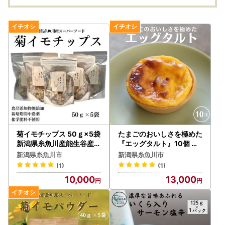
菊イモチップス 50ｇ×5袋
たまごのおいしさを極めた
新潟県糸魚川産能生谷産ス
『エッグタルト』10個 た
ーパーフード
まごやさんのこだわりスイ
新潟県糸魚川市
新潟県糸魚川市
ーツ♪ フェルエッグ
(1)
(1)
10,000
13,000