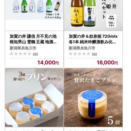
加賀の井 謙信 月不見の池
加賀の井＆奴奈姫 720mlx
根知男山 雪鶴 五蔵 地酒飲
各1本 純米吟醸酒飲み比べ
み比べセット 300ml×5本
セット 糸魚川地酒 新潟県
新潟県糸魚川市
新潟県糸魚川市
ホタルイカ素干し付き 新
ビーリフト合同会社
(0)
(0)
潟 糸魚川 ビーリフト合同
14,000
16,000
会社