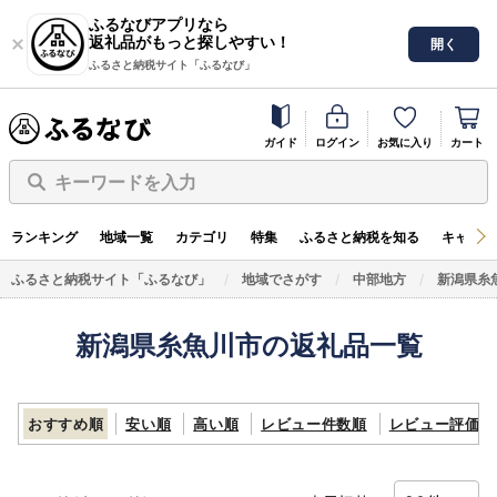
ふるなびアプリなら
返礼品がもっと探しやすい！
開く
ふるさと納税サイト「ふるなび」
ガイド
ログイン
お気に入り
カート
キーワードを入力
ランキング
地域一覧
カテゴリ
特集
ふるさと納税を知る
キャンペ
ふるさと納税サイト「ふるなび」
地域でさがす
中部地方
新潟県糸
新潟県糸魚川市の返礼品一覧
おすすめ順
安い順
高い順
レビュー件数順
レビュー評価順