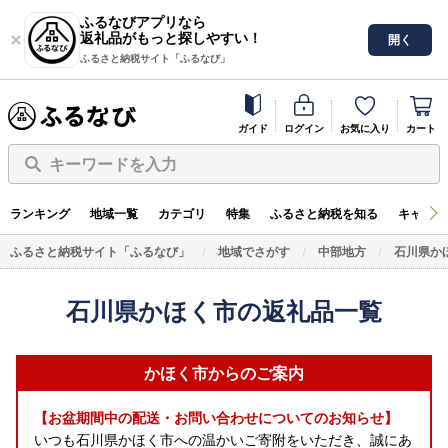
ふるなびアプリなら
返礼品がもっと探しやすい！
開く
ふるさと納税サイト「ふるなび」
ガイド
ログイン
お気に入り
カート
キーワードを入力
ランキング
地域一覧
カテゴリ
特集
ふるさと納税を知る
キャンペ
ふるさと納税サイト「ふるなび」
地域でさがす
中部地方
石川県か
石川県かほく市の返礼品一覧
かほく市からのご案内
【お盆期間中の配送・お問い合わせについてのお知らせ】
いつも石川県かほく市への温かいご寄附をいただき、誠にあ