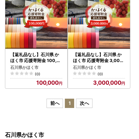
【返礼品なし】石川県 か
【返礼品なし】石川県 か
ほく市 応援寄附金 100,0
ほく市 応援寄附金 3,000,
00円分 | 支援 純粋寄附
000円分 | 支援 純粋寄附
石川県かほく市
石川県かほく市
(0)
(0)
100,000
3,000,000
前へ
1
次へ
石川県かほく市