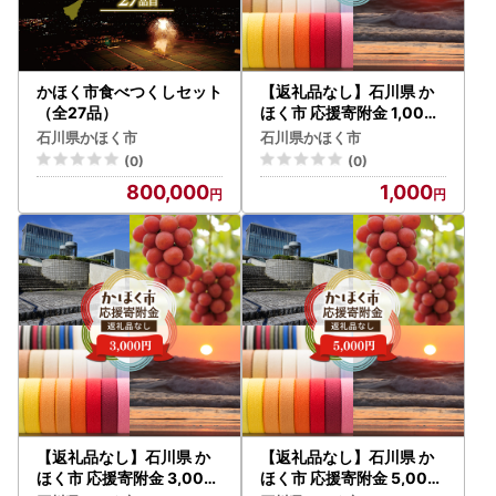
かほく市食べつくしセット
【返礼品なし】石川県 か
（全27品）
ほく市 応援寄附金 1,000
円分 | 支援 純粋寄附
石川県かほく市
石川県かほく市
(0)
(0)
800,000
1,000
【返礼品なし】石川県 か
【返礼品なし】石川県 か
ほく市 応援寄附金 3,000
ほく市 応援寄附金 5,000