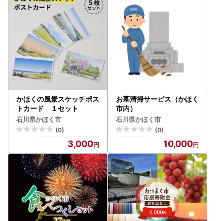
かほくの風景スケッチポス
お墓清掃サービス（かほく
トカード １セット
市内）
石川県かほく市
石川県かほく市
(0)
(0)
3,000
10,000