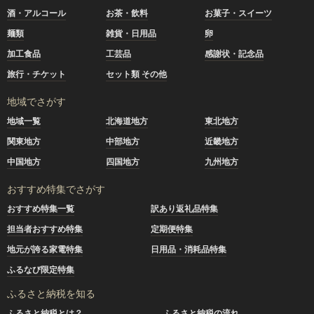
酒・アルコール
お茶・飲料
お菓子・スイーツ
麺類
雑貨・日用品
卵
加工食品
工芸品
感謝状・記念品
旅行・チケット
セット類 その他
地域でさがす
地域一覧
北海道地方
東北地方
関東地方
中部地方
近畿地方
中国地方
四国地方
九州地方
おすすめ特集でさがす
おすすめ特集一覧
訳あり返礼品特集
担当者おすすめ特集
定期便特集
地元が誇る家電特集
日用品・消耗品特集
ふるなび限定特集
ふるさと納税を知る
ふるさと納税とは？
ふるさと納税の流れ