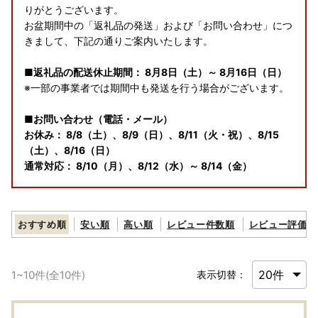
りがとうございます。
お盆期間中の「返礼品の発送」および「お問い合わせ」につ
きまして、下記の通りご案内いたします。
■返礼品の配送休止期間： 8月8日（土）～ 8月16日（日）
※一部の事業者では期間中も発送を行う場合がございます。
■お問い合わせ（電話・メール）
お休み： 8/8（土）、8/9（日）、8/11（火・祝）、8/15
（土）、8/16（日）
通常対応： 8/10（月）、8/12（水）～ 8/14（金）
【休業期間中のお問い合わせについて】
休業日にいただいたメールでのお問い合わせは、翌営業日以
おすすめ順
安い順
高い順
レビュー件数順
レビュー評価順
降に順次回答いたします。
通常よりお時間をいただく場合がございますので、あらかじ
めご了承ください。
1
~
10
件(全
10
件)
表示切替：