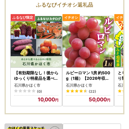
ふるなびイチオシ返礼品
【有効期限なし！後から
ルビーロマン 1房 約500
とり
ゆっくり特産品を選べる
g（1箱）【2026年収穫
り野菜
】石川県かほく市カタロ
分】｜ ぶどう ぶどう 葡
石川県かほく市
石川県かほく市
石川県
グポイント
萄
(0)
(22)
10,000
50,000