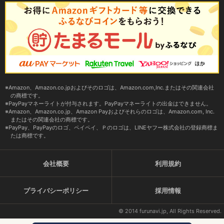
Amazon、Amazon.co.jpおよびそのロゴは、Amazon.com,Inc.またはその関連会社
の商標です。
PayPayマネーライトが付与されます。PayPayマネーライトの出金はできません。
Amazon、Amazon.co.jp、Amazon Payおよびそれらのロゴは、Amazon.com, Inc.
またはその関連会社の商標です。
PayPay、PayPayのロゴ、ペイペイ、Ｐのロゴは、LINEヤフー株式会社の登録商標ま
たは商標です。
会社概要
利用規約
プライバシーポリシー
採用情報
© 2014 furunavi.jp, All Rights Reserved.