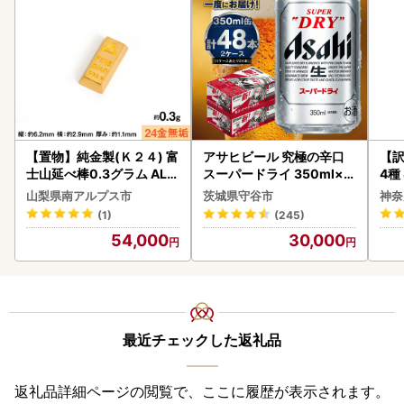
【置物】純金製(Ｋ２４) 富
アサヒビール 究極の辛口
【訳
士山延べ棒0.3グラム ALP
スーパードライ 350ml×4
4種
BK193
8本 ビール
山梨県南アルプス市
茨城県守谷市
神奈
(1)
(245)
54,000
30,000
最近チェックした返礼品
返礼品詳細ページの閲覧で、ここに履歴が表示されます。