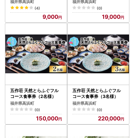
kg)
干物 長持ち
福井県高浜町
福井県高浜町
(4)
(0)
9,000
19,000
五作荘 天然とらふぐフル
五作荘 天然とらふぐフル
コース食事券（2名様）
コース食事券（3名様）
福井県高浜町
福井県高浜町
(0)
(0)
150,000
220,000