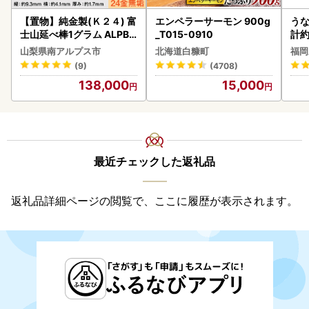
【置物】純金製(Ｋ２４) 富
エンペラーサーモン 900g
うな
士山延べ棒1グラム ALPBK
_T015-0910
計約
180
な
山梨県南アルプス市
北海道白糠町
福岡
(9)
(4708)
138,000
15,000
最近チェックした返礼品
返礼品詳細ページの閲覧で、ここに履歴が表示されます。