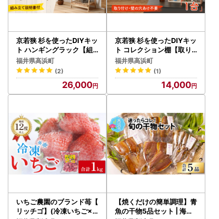
京若狭 杉を使ったDIYキッ
京若狭 杉を使ったDIYキッ
ト ハンギングラック【組
ト コレクション棚【取り
み立て説明書付】 自作 家
付け・壁の穴あけ不要＆説
福井県高浜町
福井県高浜町
具
明書付】 自作 家具
(2)
(1)
26,000
14,000
いちご農園のブランド苺【
【焼くだけの簡単調理】青
リッチゴ】(冷凍いちご×1
魚の干物5品セット | 海鮮