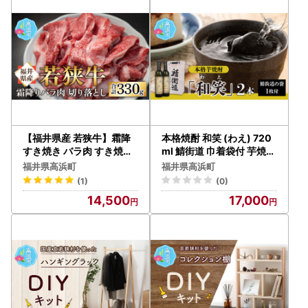
【福井県産 若狭牛】霜降
本格焼酎 和笑 (わえ) 720
すき焼き バラ肉 すき焼き
ml 鯖街道 巾着袋付 芋焼酎
切り落し 330g
お酒 地酒 福井県 簡易包装
福井県高浜町
福井県高浜町
(1)
(0)
14,500
17,000