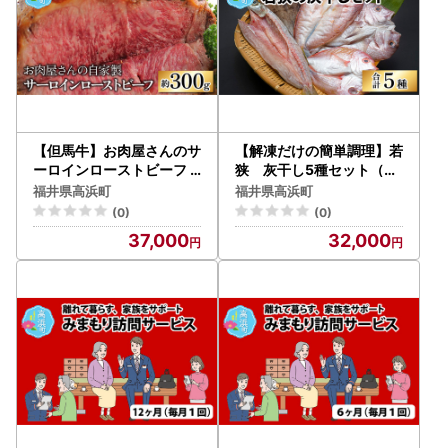
【但馬牛】お肉屋さんのサ
【解凍だけの簡単調理】若
ーロインローストビーフ
狭 灰干し5種セット（甘
約300g
鯛、真鯛、連子鯛、かます
福井県高浜町
福井県高浜町
、アオリイカ）干物 海鮮
(0)
(0)
冷凍食品
37,000
32,000