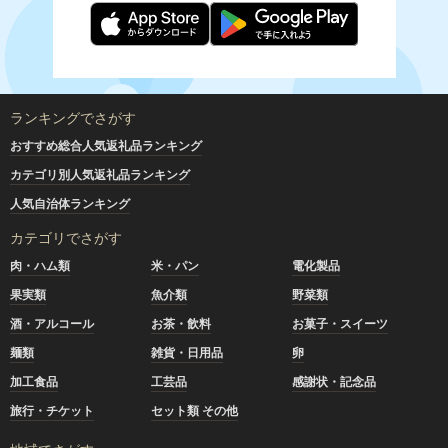
ランキングでさがす
おすすめ総合人気返礼品ランキング
カテゴリ別人気返礼品ランキング
人気自治体ランキング
カテゴリでさがす
肉・ハム類
米・パン
電化製品
果実類
魚介類
野菜類
酒・アルコール
お茶・飲料
お菓子・スイーツ
麺類
雑貨・日用品
卵
加工食品
工芸品
感謝状・記念品
旅行・チケット
セット類 その他