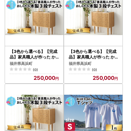
【3色から選べる】【完成
【3色から選べる】【完成
品】家具職人が作った か
品】家具職人が作った か
わいい おしゃれな 木製 3
わいい おしゃれな 木製 3
福井県高浜町
福井県高浜町
段チェスト(黒)
段チェスト(赤)
(0)
(0)
250,000
250,000