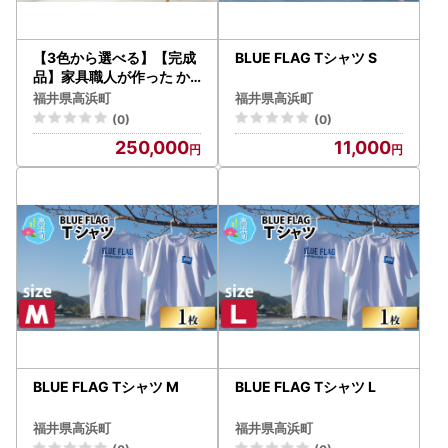
【3色から選べる】【完成
BLUE FLAG Tシャツ S
品】家具職人が作った か
わいい おしゃれな 木製 3
福井県高浜町
福井県高浜町
段チェスト(茶)
(0)
(0)
250,000
11,000
BLUE FLAG Tシャツ M
BLUE FLAG Tシャツ L
福井県高浜町
福井県高浜町