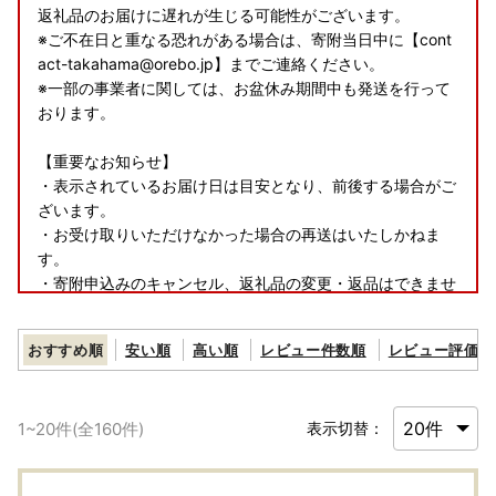
返礼品のお届けに遅れが生じる可能性がございます。
※ご不在日と重なる恐れがある場合は、寄附当日中に【cont
act-takahama@orebo.jp】までご連絡ください。
※一部の事業者に関しては、お盆休み期間中も発送を行って
おります。
【重要なお知らせ】
・表示されているお届け日は目安となり、前後する場合がご
ざいます。
・お受け取りいただけなかった場合の再送はいたしかねま
す。
・寄附申込みのキャンセル、返礼品の変更・返品はできませ
ん。
あらかじめご了承ください。
おすすめ順
安い順
高い順
レビュー件数順
レビュー評価順
1
~
20
件(全
160
件)
表示切替：
〈プライバシーポリシー（個人情報保護方針）について〉
お客様からいただいた個人情報は、高浜町が責任をもって管
理し、関係法令で定められた場合を除き、第三者に譲渡した