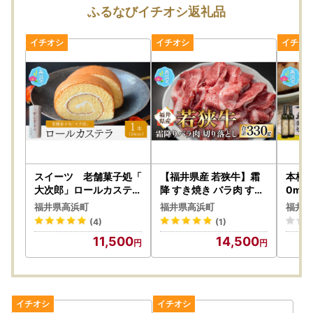
り、提供したりすることはございません。なお、お客様から
ふるなびイチオシ返礼品
いただいた個人情報は、商品の発送、事務連絡、いただいた
ふるさと納税の使い道に関する報告、高浜町が主催・出展す
るふるさと納税関連イベント情報の提供及び高浜町のふるさ
と納税に関する情報提供のために使用させていただき、その
手段として、電子メールの配信やパンフレット等の資料の郵
送をさせていただくことがあります。
御不明な点や、電子メールの配信又は資料の郵送停止等のご
希望がございましたら、ふるさと納税担当(contact-takaha
ma@orebo.jp)までご連絡ください。
スイーツ 老舗菓子処「
【福井県産 若狭牛】霜
本格焼
大次郎」ロールカステラ
降 すき焼き バラ肉 すき
0ml
バタークリーム ロー
焼き 切り落し 330g
焼酎 
福井県高浜町
福井県高浜町
福井県
ルカステラ プレーン
易包
(4)
(1)
ギフト
11,500
14,500