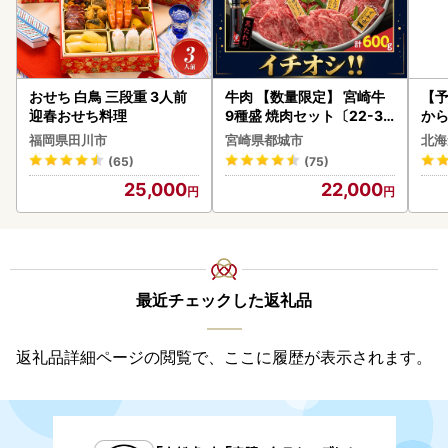
おせち 白鳥 三段重 3人前
牛肉 【数量限定】 宮崎牛
【予
迎春おせち料理
9種盛 焼肉セット〔22-31
から
-006-600g〕都城 イチオ
らい
福岡県田川市
宮崎県都城市
北海
シ!! 牛肉
g 
(65)
(75)
)【
25,000
22,000
最近チェックした返礼品
返礼品詳細ページの閲覧で、ここに履歴が表示されます。