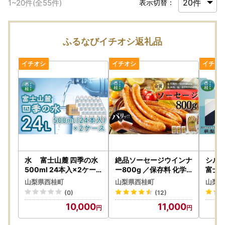
1
~
20
件(全
55
件)
表示切替：
ふるなびイチオシ返礼品
水 富士山麓 四季の水
絶品ソーセージウインナ
シルク
500ml 24本入×2ケー
ー800g ／保存料 化学
富士
ス 計48本 富士山の天然
調味料 無添加 山中湖ハ
／ネイ
山梨県西桂町
山梨県西桂町
山梨県
水を使用 / ミネラルウォ
ム 詰め合わせ ギフト ド
色／ 
(0)
(12)
ーター 水 お水 天然水 軟
イツ 金賞 冷凍 豚 山梨県
ルク 
10,000
11,000
水 飲料 飲料水 ペットボ
【n0358_mar】
ト 贈
トル 生活必需品 消耗品
葬祭 