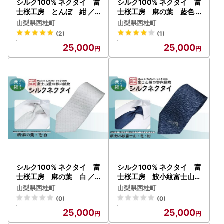
シルク100% ネクタイ 富
シルク100% ネクタイ 富
士桜工房 とんぼ 紺 ／
士桜工房 麻の葉 藍色
ネイビー 紺／ 郡内織ブラ
／ネイビーブルー 紺 藍色
山梨県西桂町
山梨県西桂町
ンド シルク ネクタイ プレ
／ 郡内織ブランド シルク
(2)
(1)
ゼント 贈り物 ビジネス 冠
ネクタイ プレゼント 贈り
25,000
25,000
婚葬祭 国産 日本製【n02
物 ビジネス 冠婚葬祭 国産
68_yam_A】
日本製【n0270_yam_A】
シルク100% ネクタイ 富
シルク100% ネクタイ 富
士桜工房 麻の葉 白 ／
士桜工房 鮫小紋富士山
ホワイト 白 結婚式 礼装／
紺 ／ネイビー 紺／ 郡内織
山梨県西桂町
山梨県西桂町
郡内織ブランド シルク ネ
ブランド シルク ネクタイ
(0)
(0)
クタイ プレゼント 贈り物
プレゼント 贈り物 ビジネ
25,000
25,000
ビジネス 冠婚葬祭 国産 日
ス 冠婚葬祭 国産 日本製【