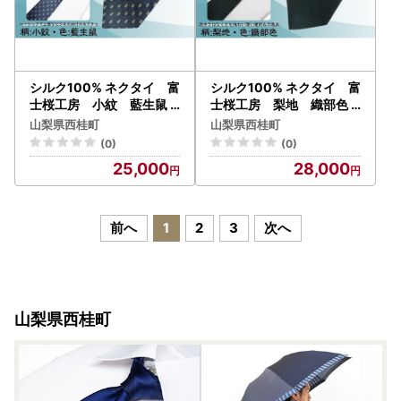
シルク100% ネクタイ 富
シルク100% ネクタイ 富
士桜工房 小紋 藍生鼠
士桜工房 梨地 織部色
／ネイビーブルー 紺 藍色
／ダークグリーン 深緑色
山梨県西桂町
山梨県西桂町
／ 郡内織ブランド シルク
／ 郡内織ブランド シルク
(0)
(0)
ネクタイ プレゼント 贈り
ネクタイ プレゼント 贈り
25,000
28,000
物 ビジネス 冠婚葬祭 国産
物 ビジネス 冠婚葬祭 国産
日本製【n0273_yam_A】
日本製【n0331_yam_A】
前へ
1
2
3
次へ
山梨県西桂町