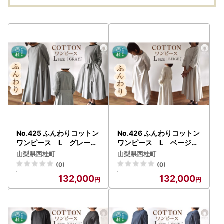
備蓄 備蓄水 防災用品 防
30_y
災 災害対策 非常用 人気
【n0048_fpr】
No.425 ふんわりコットン
No.426 ふんわりコットン
ワンピース L グレー【
ワンピース L ベージュ
n0425_mut】
【n0426_mut】
山梨県西桂町
山梨県西桂町
(0)
(0)
132,000
132,000