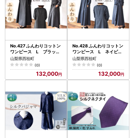
No.427 ふんわりコットン
No.428 ふんわりコットン
ワンピース L ブラック
ワンピース L ネイビー
【n0427_mut】
【n0428_mut】
山梨県西桂町
山梨県西桂町
(0)
(0)
132,000
132,000