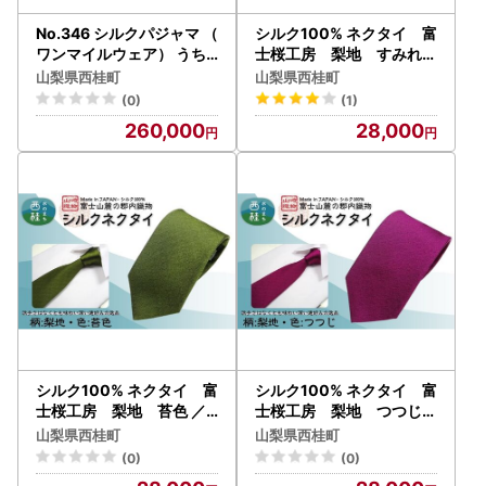
No.346 シルクパジャマ （
シルク100% ネクタイ 富
ワンマイルウェア） うち
士桜工房 梨地 すみれ色
もそとも 上下セット Mサ
／パープル 紫／ 郡内織ブ
山梨県西桂町
山梨県西桂町
イズ【n0346_yam】
ランド シルク ネクタイ プ
(0)
(1)
レゼント 贈り物 ビジネス
260,000
28,000
冠婚葬祭 国産 日本製【n0
335_yam_A】
シルク100% ネクタイ 富
シルク100% ネクタイ 富
士桜工房 梨地 苔色 ／
士桜工房 梨地 つつじ色
グリーン カーキ 緑／ 郡内
／マゼンタ 赤紫／ 郡内織
山梨県西桂町
山梨県西桂町
織ブランド シルク ネクタ
ブランド シルク ネクタイ
(0)
(0)
イ プレゼント 贈り物 ビジ
プレゼント 贈り物 ビジネ