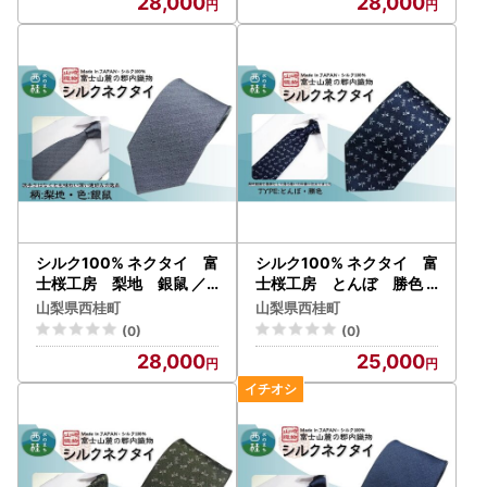
28,000
28,000
ネス 冠婚葬祭 国産 日本製
ス 冠婚葬祭 国産 日本製【
【n0334_yam_A】
n0336_yam_A】
シルク100% ネクタイ 富
シルク100% ネクタイ 富
士桜工房 梨地 銀鼠 ／
士桜工房 とんぼ 勝色
シルバーグレー 銀灰色／
／ダークネイビー 濃紺／
山梨県西桂町
山梨県西桂町
郡内織ブランド シルク ネ
郡内織ブランド シルク ネ
(0)
(0)
クタイ プレゼント 贈り物
クタイ プレゼント 贈り物
28,000
25,000
ビジネス 冠婚葬祭 国産 日
ビジネス 冠婚葬祭 国産 日
本製【n0337_yam_A】
本製【n0466_yam_B】