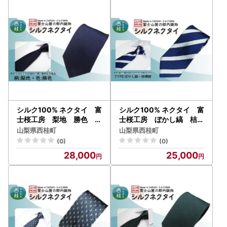
本製【n0473_yam_B】
n0263_yam_A】
シルク100% ネクタイ 富
シルク100% ネクタイ 富
士桜工房 梨地 勝色 ダ
士桜工房 ぼかし縞 桔梗
ークネイビー ／ダークネ
紺 ／ネイビー 紺 ストライ
山梨県西桂町
山梨県西桂町
イビー 濃紺 ストライプ／
プ／ 郡内織ブランド シル
(0)
(0)
郡内織ブランド シルク ネ
ク ネクタイ プレゼント 贈
28,000
25,000
クタイ プレゼント 贈り物
り物 ビジネス 冠婚葬祭 国
ビジネス 冠婚葬祭 国産 日
産 日本製【n0267_yam_A
本製【n0265_yam_A】
】