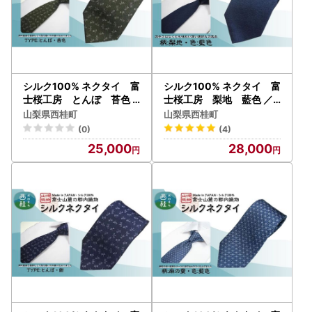
シルク100% ネクタイ 富
シルク100% ネクタイ 富
士桜工房 とんぼ 苔色
士桜工房 梨地 藍色 ／
／グリーン カーキ 緑／ 郡
ネイビーブルー 紺 藍色／
山梨県西桂町
山梨県西桂町
内織ブランド シルク ネク
郡内織ブランド シルク ネ
(0)
(4)
タイ プレゼント 贈り物 ビ
クタイ プレゼント 贈り物
25,000
28,000
ジネス 冠婚葬祭 国産 日本
ビジネス 冠婚葬祭 国産 日
製【n0469_yam_B】
本製【n0330_yam_A】