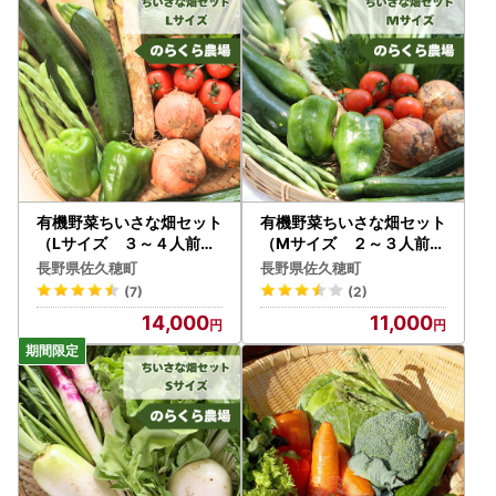
有機野菜ちいさな畑セット
有機野菜ちいさな畑セット
（Lサイズ ３～４人前）
（Mサイズ ２～３人前）
有機野菜［NK-102］
［NK-101］
長野県佐久穂町
長野県佐久穂町
(7)
(2)
14,000
11,000