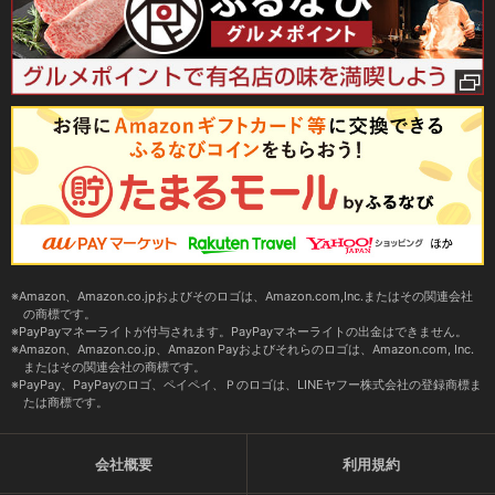
Amazon、Amazon.co.jpおよびそのロゴは、Amazon.com,Inc.またはその関連会社
の商標です。
PayPayマネーライトが付与されます。PayPayマネーライトの出金はできません。
Amazon、Amazon.co.jp、Amazon Payおよびそれらのロゴは、Amazon.com, Inc.
またはその関連会社の商標です。
PayPay、PayPayのロゴ、ペイペイ、Ｐのロゴは、LINEヤフー株式会社の登録商標ま
たは商標です。
会社概要
利用規約