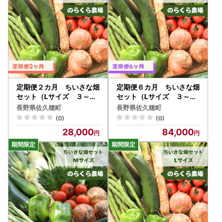
定期便２カ月 ちいさな畑
定期便６カ月 ちいさな畑
セット（Lサイズ ３～４
セット（Lサイズ ３～４
人前）（NK-T505）
人前）（NK-T508）
長野県佐久穂町
長野県佐久穂町
(0)
(0)
28,000
84,000