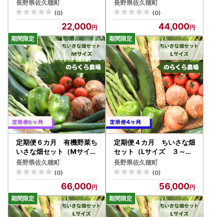
２～３人前）（NK-T50
２～３人前）（NK-T50
長野県佐久穂町
長野県佐久穂町
1）
3）
(0)
(0)
22,000
44,000
定期便６カ月 有機野菜ち
定期便４カ月 ちいさな畑
いさな畑セット（Mサイズ
セット（Lサイズ ３～４
２～３人前）（NK-T50
人前）（NK-T507）
長野県佐久穂町
長野県佐久穂町
4）
(0)
(0)
66,000
56,000