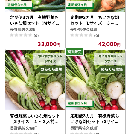
定期便3カ月 有機野菜ち
定期便3カ月 ちいさな畑
いさな畑セット（Mサイズ
セット（Lサイズ ３～４
２～３人前）（NK-T50
人前）（NK-T506）
長野県佐久穂町
長野県佐久穂町
2）
(0)
(0)
33,000
42,000
有機野菜ちいさな畑セット
定期便3カ月 有機野菜ち
（Sサイズ １～２人前）
いさな畑セット（Sサイズ
［NK-120］
１～２人前）（NK-T51
長野県佐久穂町
長野県佐久穂町
9）