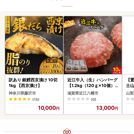
訳あり 銀鱈西京漬け 10切
近江牛入（生）ハンバーグ
【置
1kg 【西京漬け】
【1.2kg（120ｇ×10個）
士山
】【AG09W】
BK1
神奈川県藤沢市
滋賀県近江八幡市
山梨
(15)
(0)
10,000
13,000