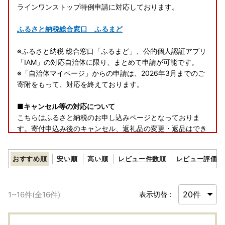
ラインワンストップ特例申請に対応しております。
ふるさと納税総合窓口 ふるまど
※ふるさと納税 総合窓口「ふるまど」、公的個人認証アプリ
「IAM」の対応自治体に限り、まとめて申請が可能です。
※「自治体マイページ」からの申請は、2026年3月までのご
寄附をもって、対応を終えております。
■キャンセル等の対応について
こちらはふるさと納税のお申し込みページとなっておりま
す。寄付申込み後のキャンセル、返礼品の変更・返品はでき
ません。あらかじめご了承ください。
おすすめ順
安い順
高い順
レビュー件数順
レビュー評価順
■クール便について
誠に申し訳ございませんが、
「クール便」の品物については
離島への配送が承れません。
1
~
16
件(全
16
件)
表示切替：
お申込み前にお選びいただく品物の温度帯のご確認をお願い
いたします。