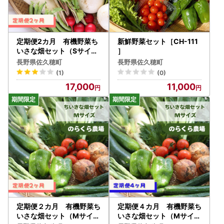
定期便2カ月 有機野菜ち
新鮮野菜セット［CH-111
いさな畑セット（Sサイズ
］
１～２人前）（NK-T51
長野県佐久穂町
長野県佐久穂町
8）
(1)
(0)
17,000
11,000
定期便２カ月 有機野菜ち
定期便４カ月 有機野菜ち
いさな畑セット（Mサイズ
いさな畑セット（Mサイズ