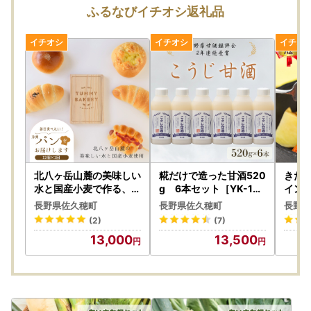
■ふるさと納税の返礼品は一時所得に該当します
ふるなびイチオシ返礼品
ふるさと納税寄付につきましては、経済的利益の無償の供与
として行われており、返礼品の送付がある場合でも、ご寄付
をいただいた対価ではなく別途の行為となるため、ふるさと
納税の返礼品は一時所得に該当します。
北八ヶ岳山麓の美味しい
糀だけで造った甘酒520
きた
水と国産小麦で作る、毎
g 6本セット［YK-106
イン
日食べたいパンセット［
］
チギフ
長野県佐久穂町
長野県佐久穂町
長野県
TB-102］
04］
(2)
(7)
13,000
13,500