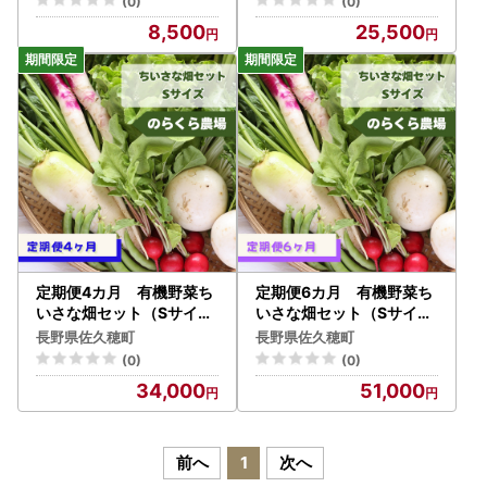
(0)
(0)
8,500
25,500
定期便4カ月 有機野菜ち
定期便6カ月 有機野菜ち
いさな畑セット（Sサイズ
いさな畑セット（Sサイズ
１～２人前）（NK-T52
１～２人前）（NK-T52
長野県佐久穂町
長野県佐久穂町
0）
1）
(0)
(0)
34,000
51,000
前へ
1
次へ