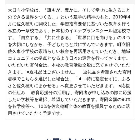
大日向小学校は、「誰もが、豊かに、そして幸せに生きること
のできる世界をつくる。」という建学の精神のもと、2019年4
月に佐久穂町に開校した、学習指導要領に基づいた教育を行う
私立の一条校であり、日本初のイエナプランスクール認定校で
す。「自立する」「共に生きる」「世界に目を向ける」の３つ
を大切にしながら、子どもたちと共に学んでいきます。町立旧
佐久東小学校の素晴らしい校舎を再活用させていただき、地域
コミュニティの拠点となるよう日々の運営を行っております。
いただいた寄付金は、本校の教育活動全般に充てさせていただ
きます。 ※返礼品はございません。 返礼品を希望された寄附
者様でこちらを選択した場合は、「４．特に指定せずに、ふる
さと佐久穂町にまかせる」へ変更させていただきます。 ※応援
の仕組み 教育応援分の活用は、寄附者が申し込みの際に応援
したい学校等を選択、希望していただきます。寄附金額の90%
を各学校等へ、10%を佐久穂町全体の教育を振興するために活
用させていただく予定です。