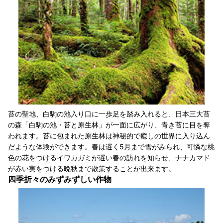
苔の聖地、白駒の池入り口に一歩足を踏み入れると、日本三大苔
の森「白駒の池・苔と原生林」が一面に広がり、青き苔に目を奪
われます。苔に包まれた原生林は神秘的で癒しの世界に入り込ん
だような体験ができます。春は遅く5月まで雪がみられ、可憐な桃
色の花をつけるイワカガミが遅い春の訪れを知らせ、ナナカマド
が赤い実をつける晩秋まで散策することが出来ます。
四季折々のみずみずしい作物