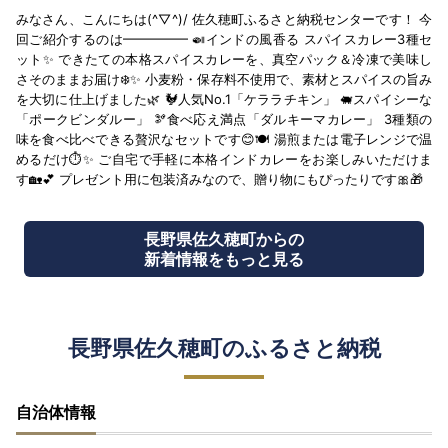
みなさん、こんにちは(^▽^)/ 佐久穂町ふるさと納税センターです！ 今
回ご紹介するのは━━━━━ 🍛インドの風香る スパイスカレー3種セ
ット✨ できたての本格スパイスカレーを、真空パック＆冷凍で美味し
さそのままお届け❄️✨ 小麦粉・保存料不使用で、素材とスパイスの旨み
を大切に仕上げました🌿 🐓人気No.1「ケララチキン」 🐖スパイシーな
「ポークビンダルー」 🫘食べ応え満点「ダルキーマカレー」 3種類の
味を食べ比べできる贅沢なセットです😊🍽️ 湯煎または電子レンジで温
めるだけ⏱️✨ ご自宅で手軽に本格インドカレーをお楽しみいただけま
す🏡💕 プレゼント用に包装済みなので、贈り物にもぴったりです🎀🎁
長野県佐久穂町からの
新着情報をもっと見る
長野県佐久穂町のふるさと納税
自治体情報