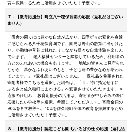
育を振興するために活用させていただく予定です。
７．【教育応援分】町立八千穂保育園の応援（返礼品はござい
ません）
「園舎の周りには豊かな自然が広がり、四季折々の変化を身近
に感じられる八千穂保育園です。園児は野山の散策に出かけた
り、小動物や草花に触れたりしながら様々な自然体験を楽しん
でいます。 老人福祉センターと隣接しているため、利用者の
方とのふれあいの機会もあります。 地域の皆さんに見守られ
ながら、温かなふれあいのもと、子ども達の豊かな心が培われ
ています。」 ※返礼品はございません。 返礼品を希望された
寄附者様でこちらを選択した場合は、「４．特に指定せずに、
ふるさと佐久穂町にまかせる」へ変更させていただきます。 ※
応援の仕組み 教育応援分の活用は、寄附者が申し込みの際に
応援したい学校等を選択、希望していただきます。寄附金額の
90%を各学校等へ、10%を佐久穂町全体の教育を振興するため
に活用させていただく予定です。
８．【教育応援分】認定こども園 ちいろばの杜 の応援（返礼品