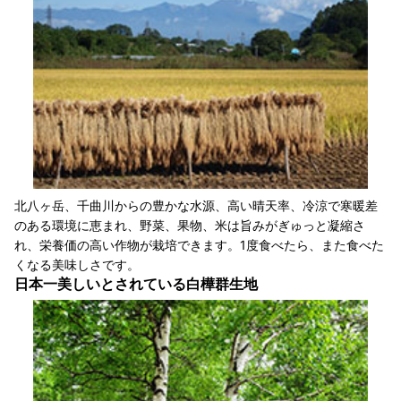
北八ヶ岳、千曲川からの豊かな水源、高い晴天率、冷涼で寒暖差
のある環境に恵まれ、野菜、果物、米は旨みがぎゅっと凝縮さ
れ、栄養価の高い作物が栽培できます。1度食べたら、また食べた
くなる美味しさです。
日本一美しいとされている白樺群生地