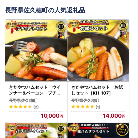
長野県佐久穂町の人気返礼品
きたやつハムセット ウイ
きたやつハムセット お試
ンナー＆ベーコン プチギ
しセット［KH-107］
フトセット［KH-104］
長野県佐久穂町
長野県佐久穂町
(2)
(1)
10,000
14,000