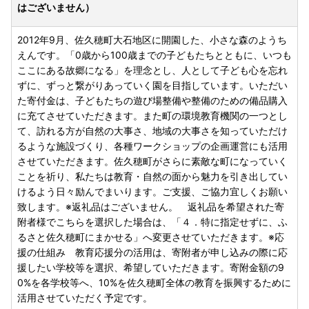
はございません）
2012年9月、佐久穂町大石地区に開園した、小さな森のようち
えんです。「0歳から100歳までの子どもたちとともに、いつも
ここにある故郷になる」を理念とし、人として子ども心を忘れ
ずに、ずっと繋がりあっていく園を目指しています。いただい
た寄付金は、子どもたちの遊び場整備や整備のための備品購入
に充てさせていただきます。また町の環境教育機関の一つとし
て、訪れる方が自然の大事さ、地域の大事さを知っていただけ
るような施設づくり、各種ワークショップの企画運営にも活用
させていただきます。佐久穂町がさらに素敵な町になっていく
ことを祈り、私たちは教育・自然の面から魅力を引き出してい
けるよう日々励んでまいります。ご支援、ご協力宜しくお願い
致します。※返礼品はございません。 返礼品を希望された寄
附者様でこちらを選択した場合は、「４．特に指定せずに、ふ
るさと佐久穂町にまかせる」へ変更させていただきます。※応
援の仕組み 教育応援分の活用は、寄附者が申し込みの際に応
援したい学校等を選択、希望していただきます。寄附金額の9
0%を各学校等へ、10%を佐久穂町全体の教育を振興するために
活用させていただく予定です。