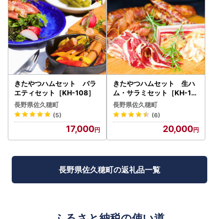
きたやつハムセット バラ
きたやつハムセット 生ハ
エティセット［KH-108］
ム・サラミセット［KH-11
0］
長野県佐久穂町
長野県佐久穂町
(5)
(6)
17,000
20,000
長野県佐久穂町の返礼品一覧
ふるさと納税の使い道