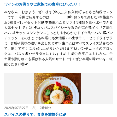
ワインのお供🍷やご家族での食卓にぴったり！
みなさん、おはようございます(✿◡‿◡) 佐久穂町ふるさと納税センタ
ーです！ 今回ご紹介するのは━━━━━ 🥓✨おうちで楽しむ♪本格生ハ
ム5種食べ比べセット✨🥓 本格生ハム＆サラミ5種類を食べ比べできる
人気セットです😊 🥩コッパ…スパイシーな旨みが広がるイタリア風生
ハム 🍖ラックスシンケン…しっとりやわらかなドイツ風生ハム 🥓パン
チェッタ…そのままでも料理にも大活躍♪ 🌭生サラミ・セミドライサラ
ミ…食感や風味の違いを楽しめます✨ 生ハムはすべてスライス済みなの
で、開けてすぐにお召し上がりいただけます🙌 パンチェッタのブロッ
クは、パスタ🍝やサラダ🥗にもおすすめ！ 🎁ご自宅用はもちろん、手
土産や贈り物にも喜ばれる人気のセットです♪ ぜひ本場の味わいをご堪
能ください😊💕
2026年07月27日（月）12時15分
スパイスの香りで、食卓を旅気分に🌿