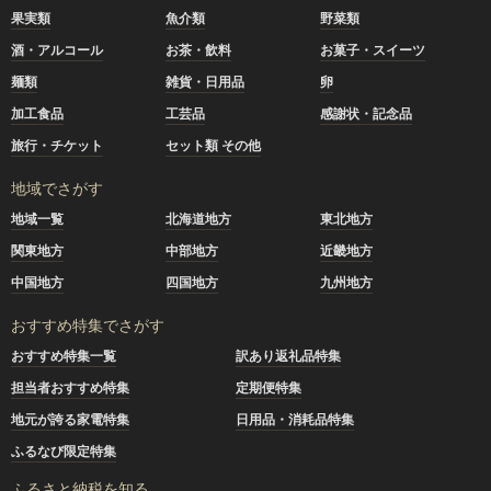
果実類
魚介類
野菜類
酒・アルコール
お茶・飲料
お菓子・スイーツ
麺類
雑貨・日用品
卵
加工食品
工芸品
感謝状・記念品
旅行・チケット
セット類 その他
地域でさがす
地域一覧
北海道地方
東北地方
関東地方
中部地方
近畿地方
中国地方
四国地方
九州地方
おすすめ特集でさがす
おすすめ特集一覧
訳あり返礼品特集
担当者おすすめ特集
定期便特集
地元が誇る家電特集
日用品・消耗品特集
ふるなび限定特集
ふるさと納税を知る