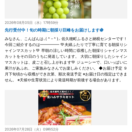
2026年08月05日（水）17時59分
先行受付中！旬の時期に朝採り巨峰をお届けします🍇
みなさん、こんばんは⸜( ^ ᵕ ^ )⸝ 佐久穂町ふるさと納税センターです！
今回ご紹介するのは━━━━━ 💚夫婦ふたりで丁寧に育てる朝採りシ
ャインマスカット💚 早朝の涼しい時間に収穫した朝採りシャインマス
カットをその日のうちに発送しています。 大切に朝採りしたシャイン
マスカットは、皮ごと召し上がれます💚 ジューシーで、口いっぱいに
果汁があふれ、ご家族みなさんでお楽しみください。 ◆お届け予定 ９
月下旬頃から収穫ができ次第、順次発送予定 ※お届け日の指定はできま
せん。 ※天候や生育状況により発送時期が前後する場合があります。
2026年07月28日（火）09時52分