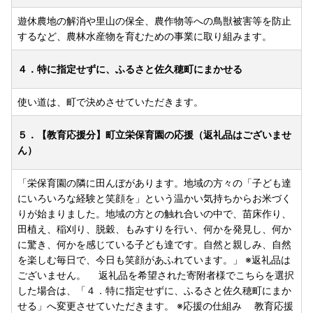
遊休農地の解消や里山の保全、農作物等への鳥獣被害等を防止
するなど、農林水産物を育むための事業に取り組みます。
４．特に指定せずに、ふるさと佐久穂町にまかせる
使い道は、町で決めさせていただきます。
５．【教育応援分】町立栄保育園の応援（返礼品はございませ
ん）
「栄保育園の隣に田んぼがあります。地域の方々の「子ども達
にいろいろな経験と笑顔を」という温かい気持ちからお米づく
りが始まりました。地域の方との触れ合いの中で、苗床作り、
田植え、稲刈り、脱穀、もみすりを行い、何かを発見し、何か
に驚き、何かを感じている子ども達です。自然と親しみ、自然
を楽しむ毎日で、今日も笑顔があふれています。」 ※返礼品は
ございません。 返礼品を希望された寄附者様でこちらを選択
した場合は、「４．特に指定せずに、ふるさと佐久穂町にまか
せる」へ変更させていただきます。 ※応援の仕組み 教育応援