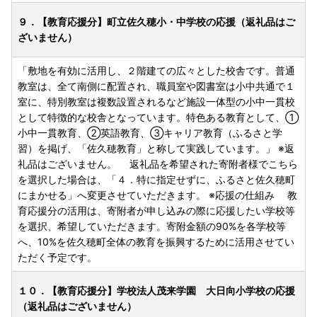
９．【教育応援分】町立佐久穂小・中学校の応援（返礼品はご
ざいません）
「敷地を有効に活用し、２階建ての広々とした校舎です。普通
教室は、全て南側に配置され、職員室や図書室は小中共通で１
室に、特別教室は複数設置されるなど施設一体型の小中一貫校
として特徴的な校舎となっています。特色ある教育として、①
小中一貫教育、②英語教育、③キャリア教育（ふるさと学
習）を掲げ、「佐久穂教育」と称して実践しています。」 ※返
礼品はございません。 返礼品を希望された寄附者様でこちら
を選択した場合は、「４．特に指定せずに、ふるさと佐久穂町
にまかせる」へ変更させていただきます。 ※応援の仕組み 教
育応援分の活用は、寄附者が申し込みの際に応援したい学校等
を選択、希望していただきます。寄附金額の90%を各学校等
へ、10%を佐久穂町全体の教育を振興するために活用させてい
ただく予定です。
１０．【教育応援分】学校法人茂来学園 大日向小学校の応援
（返礼品はございません）