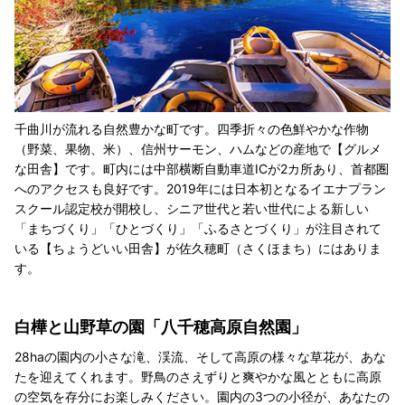
千曲川が流れる自然豊かな町です。四季折々の色鮮やかな作物
（野菜、果物、米）、信州サーモン、ハムなどの産地で【グルメ
な田舎】です。町内には中部横断自動車道ICが2カ所あり、首都圏
へのアクセスも良好です。2019年には日本初となるイエナプラン
スクール認定校が開校し、シニア世代と若い世代による新しい
「まちづくり」「ひとづくり」「ふるさとづくり」が注目されて
いる【ちょうどいい田舎】が佐久穂町（さくほまち）にはありま
す。
白樺と山野草の園「八千穂高原自然園」
28haの園内の小さな滝、渓流、そして高原の様々な草花が、あな
たを迎えてくれます。野鳥のさえずりと爽やかな風とともに高原
の空気を存分にお楽しみください。園内の3つの小径が、あなたの