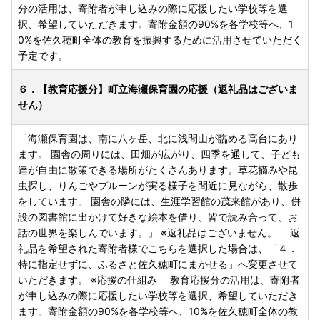
分の活用は、寄附者が申し込みの際に応援したい学校等を選
択、希望していただきます。寄附金額の90%を各学校等へ、1
0%を佐久穂町全体の教育を振興するために活用させていただく
予定です。
６．【教育応援分】町立海瀬保育園の応援（返礼品はございま
せん）
「海瀬保育園は、南に八ヶ岳、北に浅間山が臨める高台にあり
ます。 園舎の周りには、田畑が広がり、四季を通して、子ども
達が自由に散策できる場所がたくさんあります。草花摘みや昆
虫探し、りんごやプルーンが実る様子を間近に見ながら、散歩
をしています。 園舎の隣には、生涯学習館の茂来館があり、併
設の図書館に出かけて好きな絵本を借り、皆で読み合って、お
話の世界を楽しんでいます。」 ※返礼品はございません。 返
礼品を希望された寄附者様でこちらを選択した場合は、「４．
特に指定せずに、ふるさと佐久穂町にまかせる」へ変更させて
いただきます。 ※応援の仕組み 教育応援分の活用は、寄附者
が申し込みの際に応援したい学校等を選択、希望していただき
ます。寄附金額の90%を各学校等へ、10%を佐久穂町全体の教