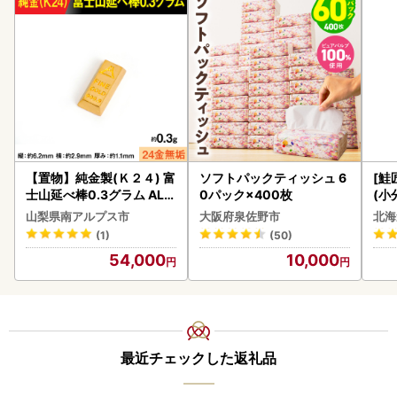
【置物】純金製(Ｋ２４) 富
ソフトパックティッシュ 6
[鮭
士山延べ棒0.3グラム ALP
0パック×400枚
(小
BK193
5
山梨県南アルプス市
大阪府泉佐野市
北海
(1)
(50)
54,000
10,000
最近チェックした返礼品