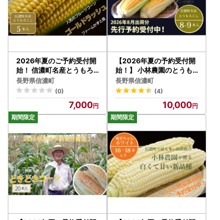
2026年夏のご予約受付開
【2026年夏の予約受付開
始！ 信濃町名産とうもろ
始！】 小林農園のとうも
こし『ファームかずとのゴ
ろこし（8～9本セット）
長野県信濃町
長野県信濃町
ールドラッシュ 5本セット
信濃町産サニーショコラ｜
(0)
(4)
』粒皮が薄く生でも食べら
令和8年8月上旬からのお
7,000
10,000
れる、フルーツを凌ぐほど
届け予定 生産者直送 20
の甘いとうもろこし 朝採
26年夏出荷分 先行予約【
れを農場から直送 令和8
長野県信濃町ふるさと納税
年7月下旬～8月下旬出荷
】
分 先行予約【長野県信濃
町ふるさと納税】