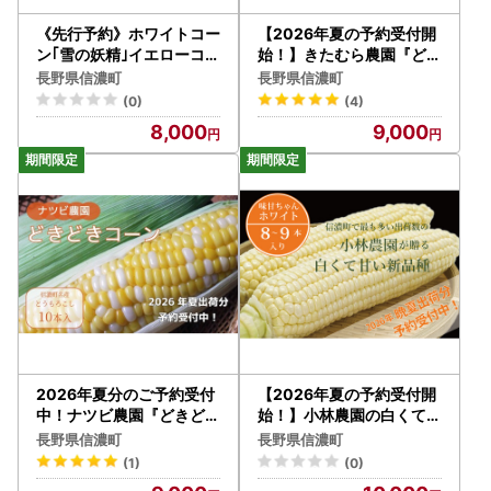
《先行予約》ホワイトコー
【2026年夏の予約受付開
ン｢雪の妖精｣イエローコー
始！】きたむら農園『どき
ン｢ゴールドラッシュ｣ 5本
どきコーン』×10本セット
長野県信濃町
長野県信濃町
セット 生で食べられる と
（約4～4.2kg相当）信濃
(0)
(4)
うもろこし 令和8年8月限
町名産とうもろこし／スイ
8,000
9,000
定出荷 ファームかずと【
ートコーンの新定番品種、
長野県信濃町ふるさと納税
現在出荷中！【長野県信濃
】
町ふるさと納税】
2026年夏分のご予約受付
【2026年夏の予約受付開
中！ナツビ農園『どきどき
始！】小林農園の白くて甘
コーン』10本セット（約4
いとうもろこし『味甘ちゃ
長野県信濃町
長野県信濃町
.5kg）信濃町名産とうも
んホワイト（みかんちゃん
(1)
(0)
ろこし／白と黄色のバイカ
ほわいと）』8～9本入り