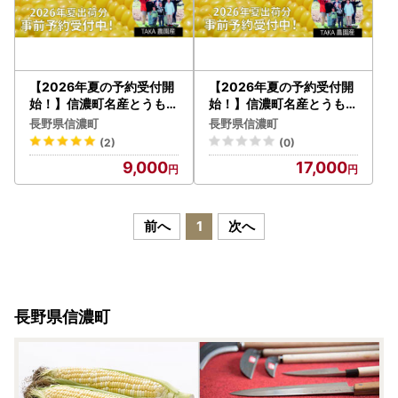
【2026年夏の予約受付開
【2026年夏の予約受付開
始！】信濃町名産とうもろ
始！】信濃町名産とうもろ
こし『TAKA農園の恵味（
こし『TAKA農園の恵味（
長野県信濃町
長野県信濃町
めぐみ）ゴールド』2Lサ
めぐみ）ゴールド』2Lサ
(2)
(0)
イズ（1本450ｇ相当）×1
イズ（1本450ｇ相当）×2
9,000
17,000
0本セット、約4.5kg／ス
0本セット、約9kg／スイ
イートコーンの人気品種、
ートコーンの人気品種、現
予約受付中！ 令和8年7月
在出荷中！ 2026年7月下
下旬から8月下旬まで随時
旬から8月下旬まで随時出
前へ
1
次へ
出荷予定【長野県信濃町ふ
荷予定【長野県信濃町ふる
るさと納税】
さと納税】
長野県信濃町