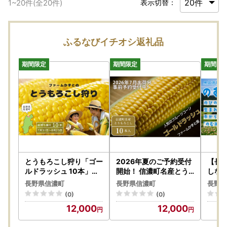
1
~
20
件(全
20
件)
表示切替：
ふるなびイチオシ返礼品
とうもろこし狩り「ゴー
2026年夏のご予約受付
【長野
ルドラッシュ 10本」ス
開始！ 信濃町名産とう
しな
イートコーン 収穫体験
もろこし『ファームかず
振興公
長野県信濃町
長野県信濃町
長野県
ファームかずと【長野県
とのゴールドラッシュ 1
牧場
(0)
(0)
信濃町】
0本セット』粒皮が薄く
0ml
12,000
12,000
生でも食べられる、フル
料・
ーツを凌ぐほどの甘いと
不使用