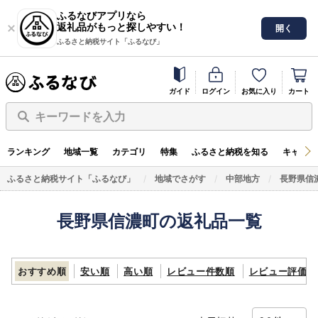
ふるなびアプリなら
返礼品がもっと探しやすい！
開く
ふるさと納税サイト「ふるなび」
ガイド
ログイン
お気に入り
カート
キーワードを入力
ランキング
地域一覧
カテゴリ
特集
ふるさと納税を知る
キャンペ
ふるさと納税サイト「ふるなび」
地域でさがす
中部地方
長野県信
長野県信濃町の返礼品一覧
おすすめ順
安い順
高い順
レビュー件数順
レビュー評価順