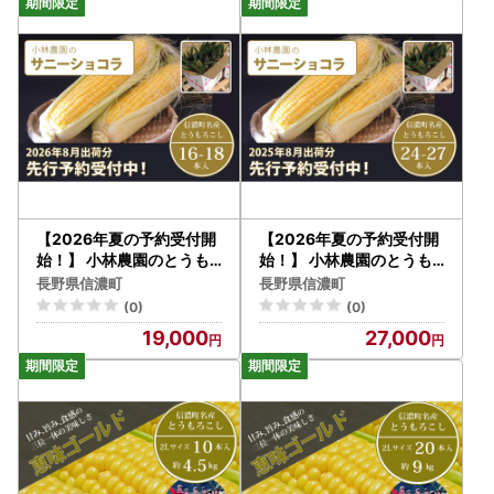
どの甘いとうもろこし 朝
の人気品種、予約受付中！
採れを農場から直送 令和
令和8年7月下旬から8月下
8年7月下旬～8月下旬出荷
旬まで随時出荷予定【長野
分 先行予約【長野県信濃
県信濃町ふるさと納税】
町ふるさと納税】
【2026年夏の予約受付開
【2026年夏の予約受付開
始！】 小林農園のとうも
始！】 小林農園のとうも
ろこし（16～18本セット
ろこし（24～27本セット
長野県信濃町
長野県信濃町
） 信濃町産サニーショコ
）信濃町産サニーショコラ
(0)
(0)
ラ｜令和8年8月上旬から
｜令和8年8月上旬以降順
19,000
27,000
のお届け予定 生産者直送
次お届け予定 生産者直送
2026年夏出荷分 先行予約
2026年夏出荷分 先行予約
【長野県信濃町ふるさと納
【長野県信濃町ふるさと納
税】
税】