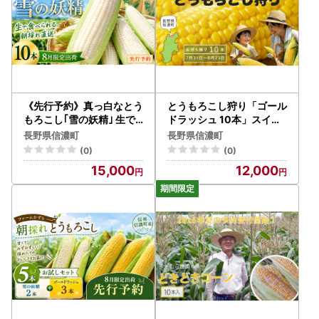
《先行予約》真っ白なとう
とうもろこし狩り「ゴール
もろこし｢雪の妖精｣ 生で
ドラッシュ 10本」スイー
食べられる ホワイトコー
トコーン 収穫体験 ファー
長野県信濃町
長野県信濃町
ン 朝採れ直送 令和8年8
ムかずと【長野県信濃町】
(0)
(0)
月限定出荷 ファームかず
15,000
12,000
と【長野県信濃町ふるさと
納税】