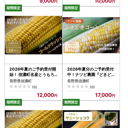
9,000
10,000
ラー品種 令和8年7月下旬
（4kg強セット）／スイー
～8月下旬に随時出荷予定
トコーン注目品種を予約受
【長野県信濃町ふるさと納
付中！ 【長野県信濃町ふ
税】
るさと納税】
2026年夏のご予約受付開
2026年夏分のご予約受付
始！ 信濃町名産とうもろ
中！ナツビ農園『どきどき
こし『ファームかずとのゴ
コーン』20本セット（約9
長野県信濃町
長野県信濃町
ールドラッシュ 10本セッ
kg）信濃町名産とうもろ
(0)
(0)
ト』粒皮が薄く生でも食べ
こし／白と黄色のバイカラ
12,000
17,000
られる、フルーツを凌ぐほ
ー品種 令和8年7月下旬～
どの甘いとうもろこし 朝
8月下旬に随時出荷予定【
採れを農場から直送 令和
長野県信濃町】
8年7月下旬～8月下旬出荷
分 先行予約【長野県信濃
町ふるさと納税】