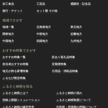
加工食品
工芸品
感謝状・記念品
旅行・チケット
セット類 その他
地域でさがす
地域一覧
北海道地方
東北地方
関東地方
中部地方
近畿地方
中国地方
四国地方
九州地方
おすすめ特集でさがす
おすすめ特集一覧
訳あり返礼品特集
担当者おすすめ特集
定期便特集
地元が誇る家電特集
日用品・消耗品特集
ふるなび限定特集
ふるさと納税を知る
ふるさと納税とは？
ふるさと納税の流れ
控除上限額シミュレーション
ふるさと納税制度について
ふるさと納税の確定申告
住民税・所得税の控除について