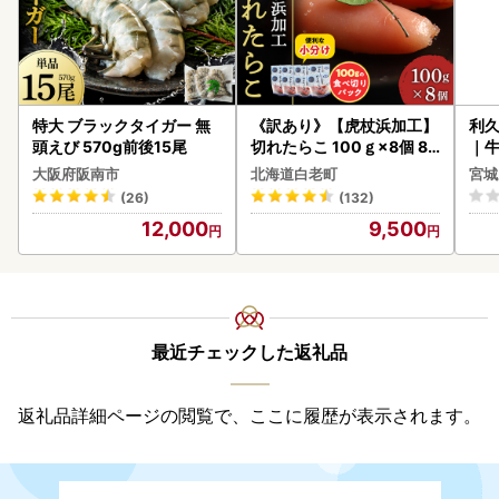
特大 ブラックタイガー 無
《訳あり》【虎杖浜加工】
利久
頭えび 570g前後15尾
切れたらこ 100ｇ×8個 80
｜
0g AK081
大阪府阪南市
北海道白老町
宮城
(26)
(132)
12,000
9,500
最近チェックした返礼品
返礼品詳細ページの閲覧で、ここに履歴が表示されます。