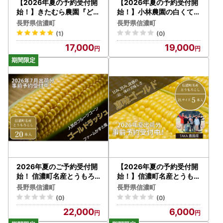
【2026年夏の予約受付開
【2026年夏の予約受付開
始！】きたむら農園『どき
始！】小林農園の白くて甘
どきコーン』×20本セッ
いとうもろこし『味甘ちゃ
長野県信濃町
長野県信濃町
ト（約8～8.5kg相当）信
んホワイト（みかんちゃん
(1)
(0)
濃町名産とうもろこし／ス
ほわいと）』16～18本入
17,000
19,000
イートコーンの新定番品種
り（約9kgセット）／スイ
令和8年7月下旬出荷開
ートコーン注目品種を予約
始予定！【長野県信濃町ふ
受付中！ 【長野県信濃町
るさと納税】
ふるさと納税】
2026年夏のご予約受付開
【2026年夏の予約受付開
始！ 信濃町名産とうもろ
始！】信濃町名産とうもろ
こし『ファームかずとのゴ
こし『TAKA農園の恵味（
長野県信濃町
長野県信濃町
ールドラッシュ 20本セッ
めぐみ）ゴールド』2Lサ
(0)
(0)
ト』粒皮が薄く生でも食べ
イズ（1本450ｇ相当）×5
22,000
6,000
られる、フルーツを凌ぐほ
本セット スイートコーン