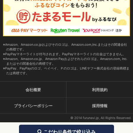
Amazon、Amazon.co.jpおよびそのロゴは、Amazon.com,Inc.またはその関連会社
の商標です。
PayPayマネーライトが付与されます。PayPayマネーライトの出金はできません。
Amazon、Amazon.co.jp、Amazon Payおよびそれらのロゴは、Amazon.com, Inc.
またはその関連会社の商標です。
PayPay、PayPayのロゴ、ペイペイ、Ｐのロゴは、LINEヤフー株式会社の登録商標ま
たは商標です。
会社概要
利用規約
プライバシーポリシー
採用情報
© 2014 furunavi.jp, All Rights Reserved.
こだわり条件で絞り込み