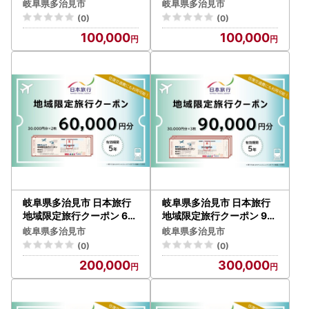
守り 郵便局 [TAV009]
，000円分[THE002]
岐阜県多治見市
岐阜県多治見市
【個人情報の取り扱いについて】
(0)
(0)
お寄せいただいた個人情報は、寄附金の受付、入金及び返礼
100,000
100,000
品発送に係る確認・連絡、各種お問い合わせ、寄附の使い道
のお知らせの広報等に利用するものであり、それ以外の目的
で使用するものではありません。返礼品発送に関して、必要
最低限の範囲において返礼品取扱い事業者に通知します。
【ふるさと納税の対象となる地方団体の指定について】
多治見市は令和7年9月26日付総務大臣通知「ふるさと納税
の対象となる地方団体の指定について（通知）」にて、地方
税法（昭和25年法律第226号）第37条の2第2項及び第314条
の7第2項の規定に基づき、ふるさと納税の対象となる地方団
岐阜県多治見市 日本旅行
岐阜県多治見市 日本旅行
体として指定されました。
地域限定旅行クーポン 60
地域限定旅行クーポン 90
，000円分[THE003]
，000円分[THE004]
指定対象期間は、令和7年10月1日から令和8年9月30日まで
岐阜県多治見市
岐阜県多治見市
です。
(0)
(0)
200,000
300,000