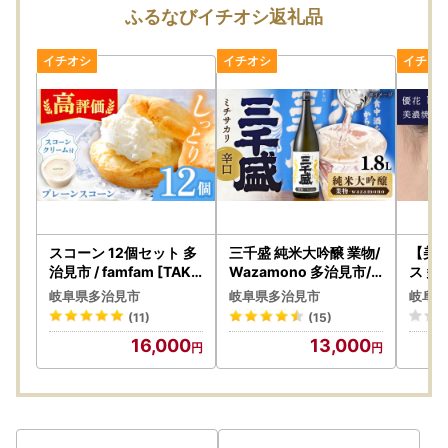
けまでに時間を要する場合がございます。
ふるなびイチオシ返礼品
ご迷惑をおかけいたしますが、何卒ご理解のほどお願い申し
上げます。
【返礼品の発送について】
・返礼品のお届け時に破損や傷みなどの不具合があった場合
は、お届けから2週間以内に画像を添付の上、下記『多治見
市ふるさと納税サポート室』までご連絡ください。
ご注意①）長期不在などでお受け取りができない期間があ
る場合は、必ずご連絡ください。 原則、再送はいたしかね
ます。
スコーン 12個セット 多
三千盛 純米大吟醸 業物/
【美濃
ご注意②）お届け日、曜日のご指定はできかねます。
治見市 / famfam [TAK0
Wazamono 多治見市/
ス 多
01] スコーン
三千盛 [TBC001] 日本
アス 
ご注意③）お申込みが集中する人気の返礼品は、ページ記
岐阜県多治見市
岐阜県多治見市
岐阜県
酒 辛口
ゃれ[T
載の発送日程よりもお時間をいただく場合がございます。
(11)
(15)
16,000
13,000
【お申込み前に必ずご確認ください】
個体差について
破損・欠陥について
※お名前に旧字体または機種依存文字などが含まれている場