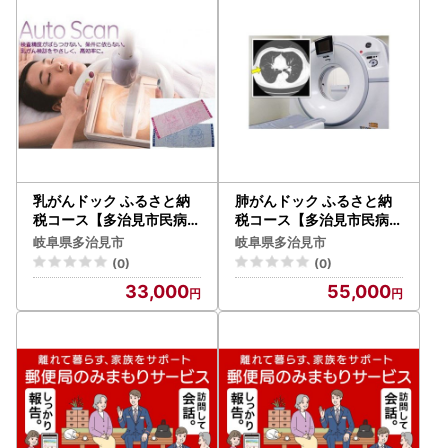
合、当市からお送りするメールにおいて、システム上一部の
メールソフトにて文字化けが発生する可能性がございます。
何卒ご了承ください。
【ワンストップ申請のご案内】
・オンライン申請（ふるまど）】（推奨）
マイナンバーカードをお持ちの方は、郵送不要・即時完了
するオンライン申請が便利です。
ふるまど
乳がんドック ふるさと納
肺がんドック ふるさと納
税コース【多治見市民病院
税コース【多治見市民病院
】 健康診断 人間ドック [T
】 健康診断 人間ドック [T
【2】紙（郵送）での申請
岐阜県多治見市
岐阜県多治見市
AR001]
AR003]
・郵便でお届けしておりますワンストップ特例制度申請書類
(0)
(0)
に必要事項をご記入いただき、必要書類を同封の上、〈送付
33,000
55,000
先〉までご提出をお願いいたします。
〈送付先〉
〒507-8703
岐阜県多治見市日ノ出町2丁目15番地
多治見市役所 商工観光課 ふるさと納税担当 宛
※封筒に『ワンストップ特例申請書 在中』のご記入をお願い
します。