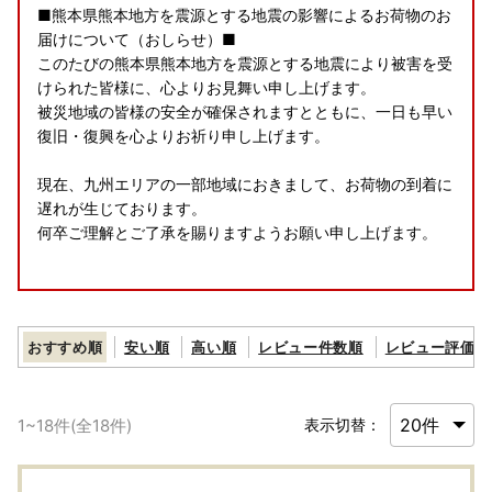
■熊本県熊本地方を震源とする地震の影響によるお荷物のお
届けについて（おしらせ）■
このたびの熊本県熊本地方を震源とする地震により被害を受
けられた皆様に、心よりお見舞い申し上げます。
被災地域の皆様の安全が確保されますとともに、一日も早い
復旧・復興を心よりお祈り申し上げます。
現在、九州エリアの一部地域におきまして、お荷物の到着に
遅れが生じております。
何卒ご理解とご了承を賜りますようお願い申し上げます。
■■お盆期間中の配送停止について■■
誠に勝手ながら、以下の期間につきまして、返礼品の発送を
おすすめ順
安い順
高い順
レビュー件数順
レビュー評価順
停止させていただきます。
【発送停止期間】8月6日〜8月16日
1
~
18
件(全
18
件)
表示切替：
※日時指定・一部指定便は除く
発送停止に伴い、ポータルサイトに掲載の期日よりも、お届