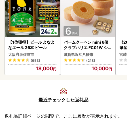
【1位獲得】ビール よなよ
バームクーヘン mini 6個
《2
なエール 26本 ビール
クラブハリエ FC01W シェ
県産
アボックス バウムクーヘ
セッ
大阪府泉佐野市
滋賀県近江八幡市
宮崎
ン
(953)
(218)
18,000
10,000
最近チェックした返礼品
返礼品詳細ページの閲覧で、ここに履歴が表示されます。