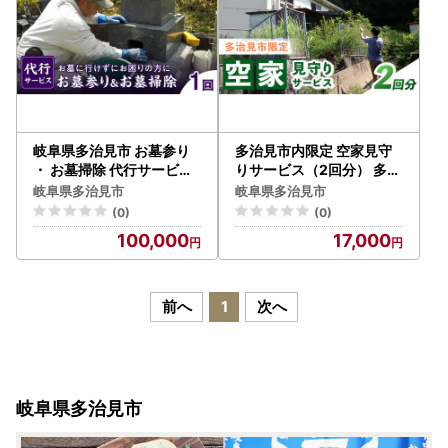
岐阜県多治見市 お墓参り
多治見市内限定 空家見守
・ お墓掃除 代行サービス
りサービス（2回分） 多治
1回 多治見市 / 石玉石材[T
見市 / 多治見市シルバー人
岐阜県多治見市
岐阜県多治見市
GU001]
材センター[TFV001]
(0)
(0)
100,000
17,000
前へ
1
次へ
岐阜県多治見市