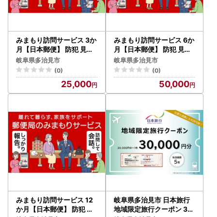
寄附翌年1月10日必着
※重要【転送サービスの有料化】について
みまもり訪問サービス 3か
みまもり訪問サービス 6か
ーーーーーーーーーーーーーーーーーーーーー
月【日本郵便】 防犯 見守
月【日本郵便】 防犯 見守
り 郵便局 [TAV007]
り 郵便局 [TAV008]
荷物の送り状に記載された住所以外にお届け先を変更（転
岐阜県多治見市
岐阜県多治見市
送）する場合
(0)
(0)
送り状記載のお届け先から変更後のお届け先までの運賃（定
25,000
50,000
価・着払い）を収受いたします。
ーーーーーーーーーーーーーーーーーーーーー
お届け先が変更となる場合は、事前に当市へご連絡をお願い
いたします。
ーーーーーーーーーーーーーーーーーーーーーーーー
■多治見市ふるさと納税サポート室
TEL：050-8885-0511
受付時間：9:00～17:30
(土曜日・日曜日・祝日及び12月29日〜1月3日を除く)
メール：tajimi@steamship.co.jp
みまもり訪問サービス 12
岐阜県多治見市 日本旅行
か月【日本郵便】 防犯 見
地域限定旅行クーポン 30