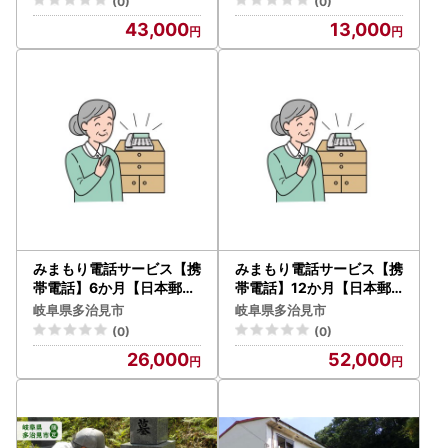
(0)
(0)
43,000
13,000
みまもり電話サービス【携
みまもり電話サービス【携
帯電話】6か月【日本郵便
帯電話】12か月【日本郵
】 防犯 見守り 郵便局 [TA
便】 防犯 見守り 郵便局 [T
岐阜県多治見市
岐阜県多治見市
V005]
AV006]
(0)
(0)
26,000
52,000