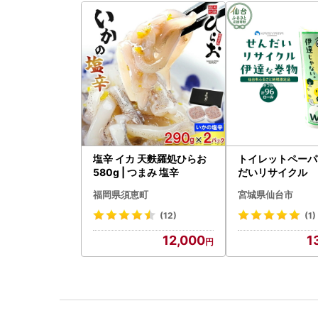
塩辛 イカ 天麩羅処ひらお
トイレットペーパ
580g | つまみ 塩辛
だいリサイクル 
6ロール｜トイレ
福岡県須恵町
宮城県仙台市
(12)
(1)
12,000
1