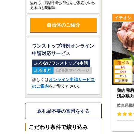
溢れる、飛騨牛希少部位をご家庭で味わ
えるのも醍醐味。
自治体のご紹介
ワンストップ特例オンライン
申請
対応サービス
ふるなびワンストップ e申請
ふるまど
自治体マイページ
詳しくは
オンライン申請サービス
のご案内
をご覧ください。
鶏肉 飛
済み鶏肉 計
岐阜県飛
返礼品不要の寄附をする
こだわり条件で絞り込み