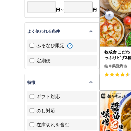
円～
円
よく使われる条件
ふるなび限定
牧成舎 こだ
っぷりピザ3種
定期便
凍 マルゲリータ
岐阜県飛騨市
055]
特徴
ギフト対応
のし対応
在庫切れを含む