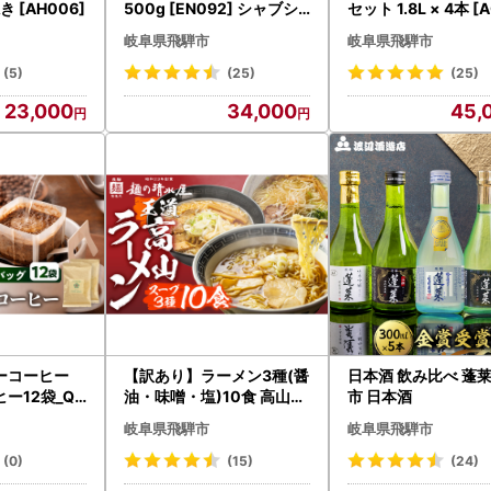
 [AH006]
500g [EN092] シャブシ
セット 1.8L × 4本 [
ャブ
]
岐阜県飛騨市
岐阜県飛騨市
(5)
(25)
(25)
23,000
34,000
45,
ーコーヒー
【訳あり】ラーメン3種(醤
日本酒 飲み比べ 蓬莱
ー12袋_Q2
油・味噌・塩)10食 高山ラ
市 日本酒
ーメン 中華そば ご当地グ
岐阜県飛騨市
岐阜県飛騨市
ルメ お試しセット 常温保
存 お手軽 簡易包装[AL021
(0)
(15)
(24)
] 飛騨市