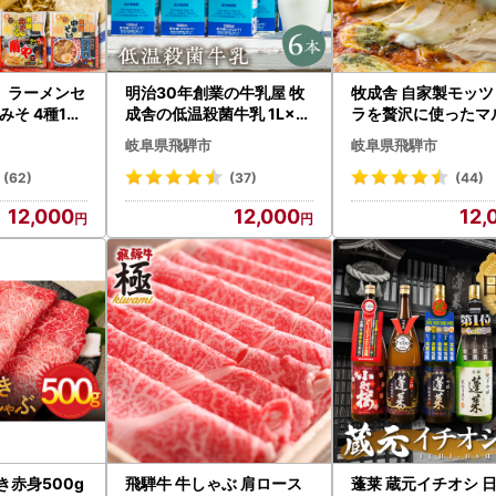
】ラーメンセ
明治30年創業の牛乳屋 牧
牧成舎 自家製モッツ
みそ 4種12
成舎の低温殺菌牛乳 1L×6
ラを贅沢に使ったマ
本[AI002]
ータピザ 直径24cm
岐阜県飛騨市
岐阜県飛騨市
枚セット [AI060]
(62)
(37)
(44)
12,000
12,000
12,
き赤身500g
飛騨牛 牛しゃぶ 肩ロース
蓬莱 蔵元イチオシ 