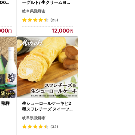
AO003
ーグルト/ 生クリームヨー
グルト 計20個 [AI004]
岐阜県飛騨市
(23)
000
12,000
 飛騨
生シューロールケーキと2
種スフレチーズ スイーツ
Q2224 スイーツ
岐阜県飛騨市
(32)