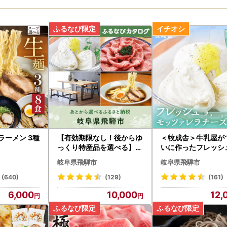
ラーメン 3種
【有効期限なし！後からゆ
＜牧成舎＞牛乳屋が
っくり特産品を選べる】岐
いに作ったフレッシ
阜県飛騨市カタログポイン
ツァレラチーズ5個 
岐阜県飛騨市
岐阜県飛騨市
ト
ァレラチーズ 飛騨市[
8VC13]
(640)
(129)
(161)
6,000
10,000
12,