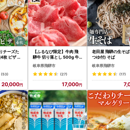
わりチーズた
【ふるなび限定】牛肉 飛
老田屋 飛騨の生そば
4枚 ピザ 冷
騨牛 切り落とし 500g 牛
つゆ付) そば
 飛騨市[AI
肉 FN-Limited-SP
岐阜県飛騨市
岐阜県飛騨市
(53)
(27)
(17)
20,000
17,000
7,