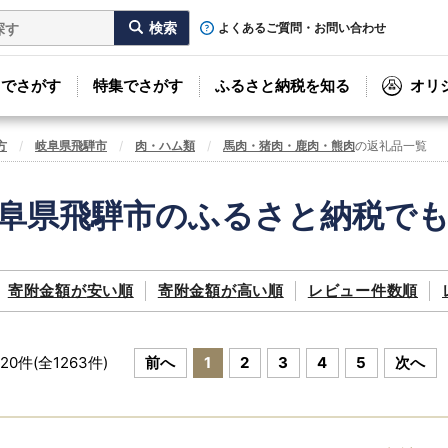
よくあるご質問・お問い合わせ
リでさがす
特集でさがす
ふるさと納税を知る
オリ
方
岐阜県飛騨市
肉・ハム類
馬肉・猪肉・鹿肉・熊肉
の返礼品一覧
阜県飛騨市のふるさと納税で
寄附金額が
安い順
寄附金額が
高い順
レビュー件数順
~
20
件(全
1263
件)
前へ
1
2
3
4
5
次へ