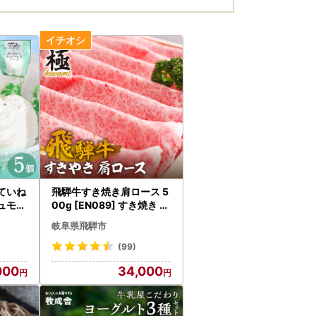
ていね
飛騨牛すき焼き肩ロース 5
ュモッ
00g [EN089] すき焼き 牛
モッツ
肉
岐阜県飛騨市
AI04
(99)
000
34,000