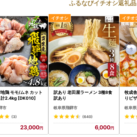
ふるなびイチオシ返礼品
騨地鶏 モモ/ムネ カット
訳あり 老田屋ラーメン 3種8食
牧成舎
2.4kg [DK010]
訳あり
りピザ
リータ 
騨市
岐阜県飛騨市
岐阜県
(3)
(640)
23,000
6,000