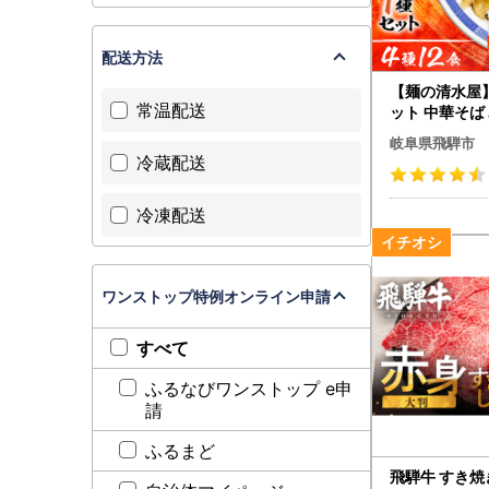
配送方法
【麺の清水屋
常温配送
ット 中華そば 
食 ラーメン
岐阜県飛騨市
冷蔵配送
冷凍配送
ワンストップ特例オンライン申請
すべて
ふるなびワンストップ e申
請
ふるまど
飛騨牛 すき焼