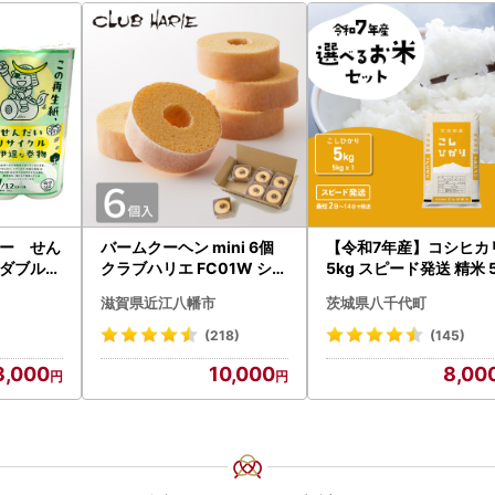
ー せん
バームクーヘン mini 6個
【令和7年産】コシヒカ
ダブル9
クラブハリエ FC01W シェ
5kg スピード発送 精米 
ット
アボックス バウムクーヘ
g x 1袋 白米 茨城県 八
滋賀県近江八幡市
茨城県八千代町
ン
町
(218)
(145)
3,000
10,000
8,00