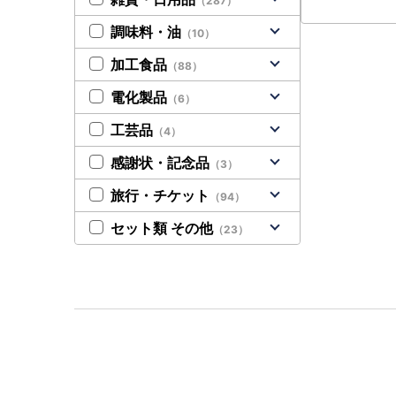
（287）
調味料・油
（10）
加工食品
（88）
電化製品
（6）
工芸品
（4）
感謝状・記念品
（3）
旅行・チケット
（94）
セット類 その他
（23）