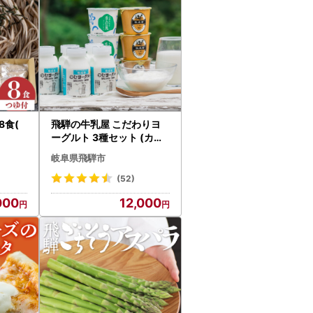
8食(
飛騨の牛乳屋 こだわりヨ
ーグルト 3種セット (カッ
プ/のむヨーグルト) [AI03
岐阜県飛騨市
9]
(52)
000
12,000