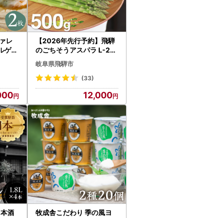
ァレ
【2026年先行予約】飛騨
ルゲリ
のごちそうアスパラ L-2L
 ピザ2
サイズ 500g アスパラガス
岐阜県飛騨市
syun77
(33)
000
12,000
日本酒
牧成舎こだわり 季の風ヨ