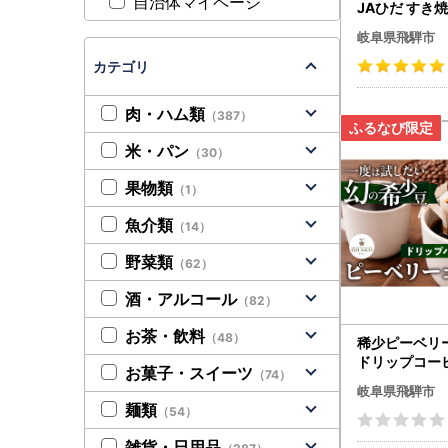
自治体マイページ
JAひだ すき焼き
岐阜県飛騨市
カテゴリ
肉・ハム類
（387）
米・パン
（30）
果物類
（1）
魚介類
（14）
野菜類
（62）
酒・アルコール
（82）
お茶・飲料
（48）
稀少ピーベリ
ドリップコーヒ
お菓子・スイーツ
（74）
808
岐阜県飛騨市
麺類
（54）
雑貨・日用品