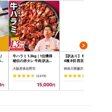
リ
牛ハラミ 1.3kg｜1位獲得
【訳あり】 特大 西京漬け
5k
秘伝の赤タレ 牛肉 訳あり
4種 8切 西京漬け
千代
焼肉 BBQ
大阪府泉佐野市
神奈川県藤沢市
(2479)
(8)
0
15,000
14,000