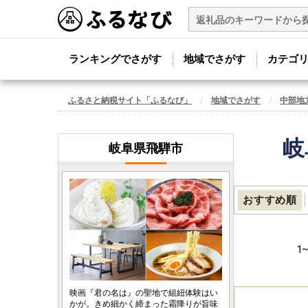
ランキングでさがす
地域でさがす
カテゴ
ふるさと納税サイト「ふるなび」
地域でさがす
中部地
岐
岐阜県飛騨市
おすすめ順
1
映画『君の名は』の聖地で組紐体験はい
かが。きめ細かく締まった霜降りが旨味