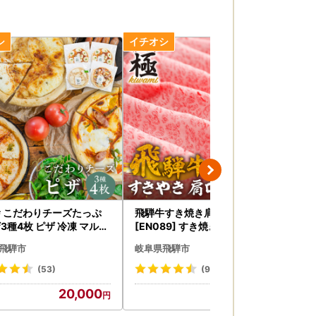
 こだわりチーズたっぷ
飛騨牛すき焼き肩ロース 500g
飛騨
3種4枚 ピザ 冷凍 マルゲ
[EN089] すき焼き 牛肉
ひだ
飛騨市[AI055]
飛騨市
岐阜県飛騨市
岐
(53)
(99)
20,000
34,000