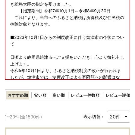
き総務大臣の指定を受けました。
【指定期間】令和7年10月1日～令和8年9月30日
これにより、当市へのふるさと納税は所得税及び住民税の
控除対象となります。
■2023年10月1日からの制度改正に伴う焼津市の今後につい
て
日頃より静岡県焼津市へご支援をいただき、心より御礼申し
上げます。
令和5年10月1日より、ふるさと納税制度の改正が行われま
したが、焼津市では、制度改正による寄附額への影響はな
く、ご寄附をいただいた皆様に魅力ある返礼品を丁寧にお届
けすることを基本に、市内事業者ともども、今まで同様、適
おすすめ順
安い順
高い順
レビュー件数順
レビュー評価順
正な運用に努めてまいる所存でございます。
引き続き、焼津市へのご支援を賜りますようお願い申し上げ
ます。
1
~
20
件(全
1590
件)
表示切替：
焼津市長 中野 弘道