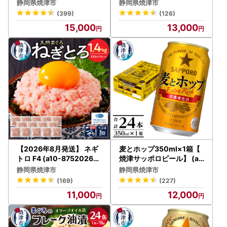
706)
静岡県焼津市
静岡県焼津市
(399)
(126)
15,000
13,000
【2026年8月発送】 ネギ
麦とホップ350ml×1箱【
トロ F4 (a10-87520260
焼津サッポロビール】 (a1
8)
2-267)
静岡県焼津市
静岡県焼津市
(169)
(227)
11,000
12,000