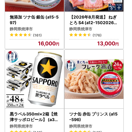
無添加 ツナ缶 銀缶 (a15-5
【2026年8月発送】 ねぎ
97)
とろ S4 (a12-15020260
8)
静岡県焼津市
静岡県焼津市
(161)
(176)
16,000
13,000
黒ラベル350ml×2箱【焼
ツナ缶 赤缶 プリンス (a15
津サッポロビール】 (a30
-596)
-326)
静岡県焼津市
静岡県焼津市