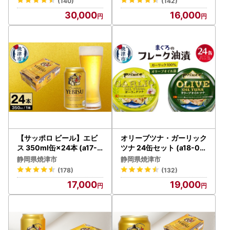
(140)
(142)
30,000
16,000
【サッポロ ビール】エビ
オリーブツナ・ガーリック
ス 350ml缶×24本 (a17-1
ツナ 24缶セット (a18-04
30)
5)
静岡県焼津市
静岡県焼津市
(178)
(132)
17,000
19,000