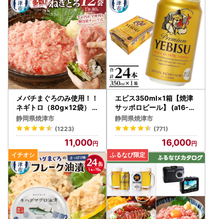
りますようお願いいたします。
※ふるさと納税サイトを騙る詐欺サイトが増えており、焼津
市のお礼品を表示している詐欺サイトも確認されています。
お礼品の寄付金額を割引や値引き等することはありませ
ん。少しでも怪しいと感じたらお電話ください。
(焼津市ふるさと納税課：054-626-9406)
メバチまぐろのみ使用！！
エビス350ml×1箱【焼津
ネギトロ（80g×12袋） (a
サッポロビール】 (a16-19
10-507)
8)
静岡県焼津市
静岡県焼津市
(1223)
(771)
11,000
16,000