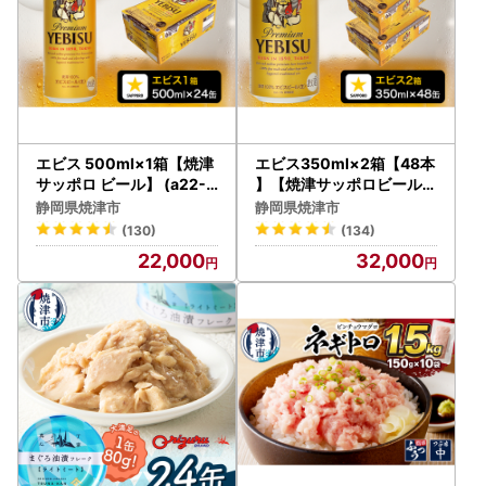
エビス 500ml×1箱【焼津
エビス350ml×2箱【48本
サッポロ ビール】 (a22-0
】【焼津サッポロビール発
49)
】 (a32-047)
静岡県焼津市
静岡県焼津市
(130)
(134)
22,000
32,000