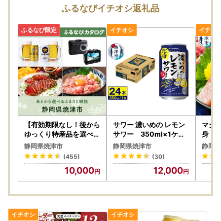
■
ワンストップ特例申請が完全ペーパーレス！！申請アプリ
ふるなびイチオシ返礼品
「IAM」新登場！
ふるさと納税をいただいた皆様のご負担を軽減するために、
焼津市ではスマートフォンのみで完結できるアプリ「IAM」
が誕生いたしました。
※申請には「マイナンバーカード」が必要です
※App Store もしくは Google Play から「IAM（アイア
ム）」アプリのダウンロードが必要です
■天候状況や宅配業者の休業・営業時間短縮等にともなう影
響について
積雪等の天候状況や、年末年始における宅配業者の休業・営
【有効期限なし！後から
サワー 濃いめの レモン
マグロ
業時間短縮等の影響により、お礼品の配送に遅れが発生する
ゆっくり特産品を選べる
サワー 350ml×1ケー
身 ミ
】静岡県焼津市カタログ
ス (a12-244)
切り落
可能性があります。
静岡県焼津市
静岡県焼津市
静岡県
ポイント
5-719
上記の事情によりお礼品の到着が遅延となる場合は、ご容赦
(455)
(30)
ください。
10,000
12,000
■お礼品配送の遅れについて
緊急事態宣言の影響によりお礼品の配送に遅れが生じる可
能性がございます。
ご迷惑をおかけする場合があると思いますが、ご理解を賜