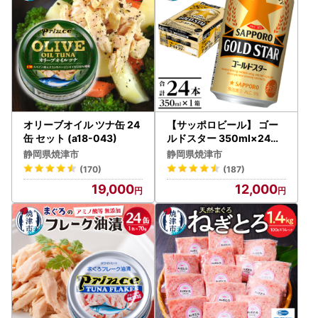
オリーブオイル ツナ缶 24
【サッポロビール】 ゴー
缶 セット (a18-043)
ルドスター 350ml×24本
(a12-266)
静岡県焼津市
静岡県焼津市
(170)
(187)
19,000
12,000