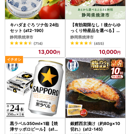
キハダまぐろ ツナ缶 24缶
【有効期限なし！後からゆ
セット (a12-190)
っくり特産品を選べる】静
岡県焼津市カタログポイン
静岡県焼津市
静岡県焼津市
ト
(714)
(455)
13,000
10,000
黒ラベル350ml×1箱【焼
銀鱈西京漬け（約80g×10
津サッポロビール】 (a15-
切れ）(a12-145)