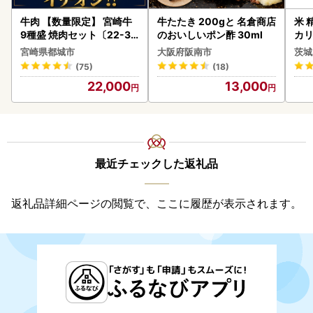
牛肉 【数量限定】 宮崎牛
牛たたき 200gと 名倉商店
米 
9種盛 焼肉セット〔22-31
のおいしいポン酢 30ml
カリ
-006-600g〕都城 イチオ
宮崎県都城市
大阪府阪南市
茨城
シ!! 牛肉
(75)
(18)
22,000
13,000
最近チェックした返礼品
返礼品詳細ページの閲覧で、ここに履歴が表示されます。