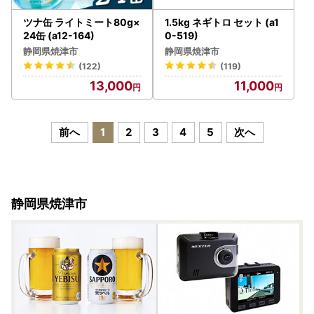
ツナ缶 ライトミート80g×
1.5kg ネギトロ セット (a1
24缶 (a12-164)
0-519)
静岡県焼津市
静岡県焼津市
(122)
(119)
13,000
11,000
前へ
1
2
3
4
5
次へ
静岡県焼津市