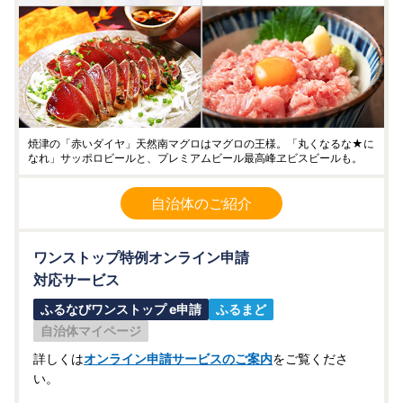
焼津の「赤いダイヤ」天然南マグロはマグロの王様。「丸くなるな★に
なれ」サッポロビールと、プレミアムビール最高峰ヱビスビールも。
自治体のご紹介
ワンストップ特例オンライン申請
対応サービス
ふるなびワンストップ e申請
ふるまど
自治体マイページ
詳しくは
オンライン申請サービスのご案内
をご覧くださ
い。