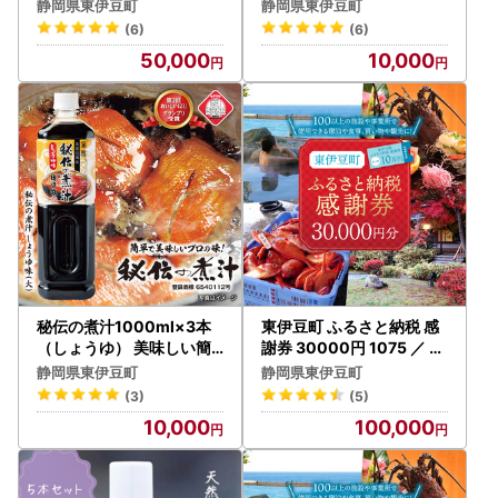
（1万5千円分）D001／静
岡県 旅行 宿泊 食事 観光
静岡県東伊豆町
静岡県東伊豆町
岡県 東伊豆町
チケット クーポン 補助 リ
(6)
(6)
フォーム ホテル 動物園 海
50,000
10,000
鮮 みかん 金目鯛 稲取 熱川
ギフト 土産
秘伝の煮汁1000ml×3本
東伊豆町 ふるさと納税 感
（しょうゆ） 美味しい簡
謝券 30000円 1075 ／ 静
単レシピ付 1257 ／ 静岡県
岡県 旅行 宿泊 食事 観光
静岡県東伊豆町
静岡県東伊豆町
東伊豆町
チケット クーポン 補助 リ
(3)
(5)
フォーム ホテル 動物園 海
10,000
100,000
鮮 みかん 金目鯛 稲取 熱川
ギフト 土産