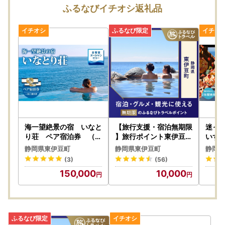
東伊豆町ふるさと納税センター 行
ふるなびイチオシ返礼品
★令和７年１２月３１日（水）まで寄附のお申込を頂いた方
でご希望される方へのワンストップ特例申請書の発送は行い
ます。
★ただし、令和７年１２月２６日（金）～３１日（水）の間
にいただいたご寄附に対するワンストップ特例申請書の送付
につきましては、令和８年１月３日（土）発送となります。
お急ぎの方は、お手数をお掛けしますが、必要に応じて寄附
者様ご自身で申請書をダウンロードしていただき、必要な添
付資料とともに郵送していただきますようお願いします。
海一望絶景の宿 いなと
【旅行支援・宿泊無期限
迷っ
り荘 ペア宿泊券 （一
】旅行ポイント東伊豆町
いず
泊二食付） ベストレー
ふるなびトラベルポイン
券 （
【返礼品の送付について】
静岡県東伊豆町
静岡県東伊豆町
静岡県
ト 【特典】貸切 露天
ト
／静
通常ご寄附頂いてから１～２ヶ月以内にお届けしておりま
(3)
(56)
風呂1回無料 F007／
す。
150,000
10,000
温泉宿 利用券 静岡県
※１２月は寄附のお申し込みが集中するため、一部を除き、
東伊豆町
１月上旬以降の発送となりま すのでご了承ください。
※２日以上ご不在にされる場合は、不在日を必ず備考欄にご
記入ください。事前にお申し出がなく、お届け時に長期ご不
在で運送業者の保管期限を経過し当方へ返送された場合に