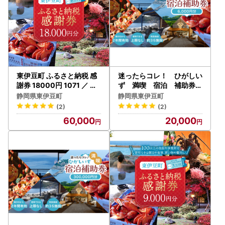
東伊豆町 ふるさと納税 感
迷ったらコレ！ ひがしい
謝券 18000円 1071 ／ 静
ず 満喫 宿泊 補助券
岡県 旅行 宿泊 食事 観光
（6千円分）B001／静岡
静岡県東伊豆町
静岡県東伊豆町
チケット クーポン 補助 リ
県 東伊豆町
(2)
(2)
フォーム ホテル 動物園 海
60,000
20,000
鮮 みかん 金目鯛 稲取 熱川
ギフト 土産