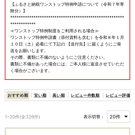
【ふるさと納税ワンストップ特例申請について（令和７年寄
附分）】
******************************************************
************
≪ワンストップ特例制度をご利用される場合≫
ワンストップ特例申請書（添付資料も含む）を令和８年１月
１０日（土）必着にて下記の 【送付先】に届くようにご発
送をお願いします。
その際、書類に不備のないようにご注意ください。
書類に不備があった場合には、ご本人様に返送させていただ
く場合がございます。
≪ワンストップ特例申請の送付が令和８年１月１０日（土）
必着を過ぎた場合≫
おすすめ順
安い順
高い順
レビュー件数順
レビュー評価順
寄附者様ご自身で確定申告をしていただく必要がございます
のでご注意ください。
1
~
20
件(全
326
件)
表示切替：
【送付先】
〒518-0411
三重県名張市滝之原1050番地