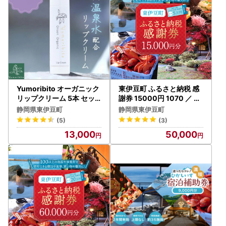
Yumoribito オーガニック
東伊豆町 ふるさと納税 感
リップクリーム 5本 セッ
謝券 15000円 1070 ／ 静
ト A032 ／ 玉翠 静岡県 東
岡県 旅行 宿泊 食事 観光
静岡県東伊豆町
静岡県東伊豆町
伊豆町
チケット クーポン 補助 リ
(5)
(3)
フォーム ホテル 動物園 海
13,000
50,000
鮮 みかん 金目鯛 稲取 熱川
ギフト 土産