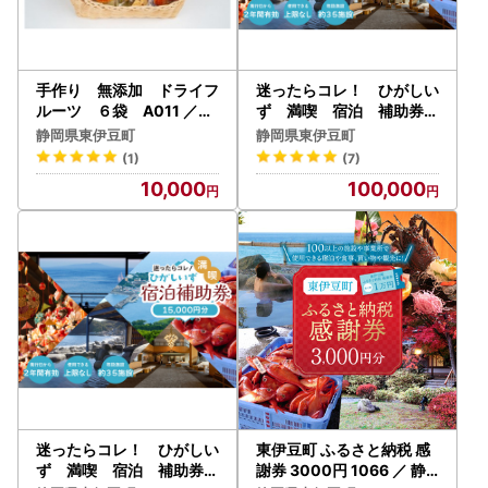
手作り 無添加 ドライフ
迷ったらコレ！ ひがしい
ルーツ ６袋 A011 ／ミ
ず 満喫 宿泊 補助券
セス・こらってぃ 静岡県
（3万円分）E001／静岡
静岡県東伊豆町
静岡県東伊豆町
東伊豆町
県 東伊豆町
(1)
(7)
10,000
100,000
迷ったらコレ！ ひがしい
東伊豆町 ふるさと納税 感
ず 満喫 宿泊 補助券
謝券 3000円 1066 ／ 静