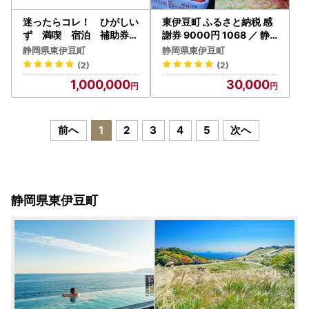
迷ったらコレ！ ひがしい
東伊豆町 ふるさと納税 感
ず 満喫 宿泊 補助券
謝券 9000円 1068 ／ 静
（30万円分）K001／静岡
岡県 旅行 宿泊 食事 観光
静岡県東伊豆町
静岡県東伊豆町
県 東伊豆町
チケット クーポン 補助 リ
(2)
(2)
フォーム ホテル 動物園 海
1,000,000
30,000
鮮 みかん 金目鯛 稲取 熱川
ギフト 土産
前へ
1
2
3
4
5
次へ
静岡県東伊豆町