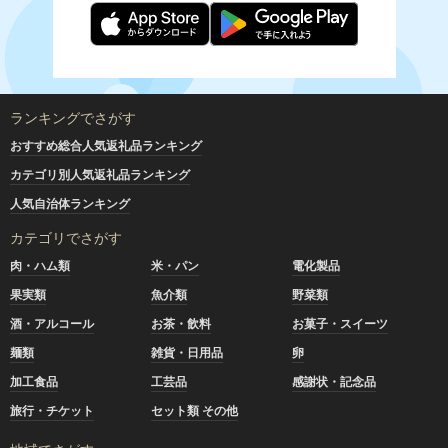
ランキングでさがす
おすすめ総合人気返礼品ランキング
カテゴリ別人気返礼品ランキング
人気自治体ランキング
カテゴリでさがす
肉・ハム類
米・パン
電化製品
果実類
魚介類
野菜類
酒・アルコール
お茶・飲料
お菓子・スイーツ
麺類
雑貨・日用品
卵
加工食品
工芸品
感謝状・記念品
旅行・チケット
セット類 その他