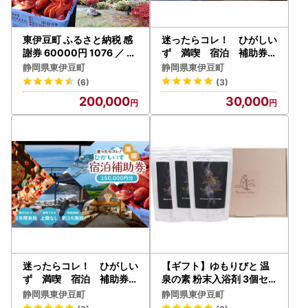
東伊豆町 ふるさと納税 感
迷ったらコレ！ ひがしい
謝券 60000円 1076 ／ 静
ず 満喫 宿泊 補助券
岡県 旅行 宿泊 食事 観光
（9千円分）C001／静岡
静岡県東伊豆町
静岡県東伊豆町
チケット クーポン 補助 リ
県 東伊豆町
(6)
(3)
フォーム ホテル 動物園 海
200,000
30,000
鮮 みかん 金目鯛 稲取 熱川
ギフト 土産
迷ったらコレ！ ひがしい
【ギフト】ゆもりびと 温
ず 満喫 宿泊 補助券
泉の素 粉末入浴剤 3個セ
（15万円分）J001／静岡
ット 1183 ／ 保湿美肌名湯
静岡県東伊豆町
静岡県東伊豆町
県 東伊豆町
伊豆玉翠監修 計量容器付