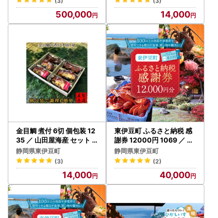
(3)
(3)
500,000
14,000
金目鯛 煮付 6切 個包装 12
東伊豆町 ふるさと納税 感
35 ／ 山田屋海産 セット
謝券 12000円 1069 ／ 静
キンメ お取り寄せグルメ
岡県 旅行 宿泊 食事 観光
静岡県東伊豆町
静岡県東伊豆町
静岡県 東伊豆町
チケット クーポン 補助 リ
(3)
(2)
フォーム ホテル 動物園 海
14,000
40,000
鮮 みかん 金目鯛 稲取 熱川
ギフト 土産