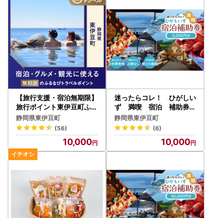
は、再発送の対応は致しかねますので予めご了承ください。
※日時指定は対応致しかねますのでご了承ください。
【旅行支援・宿泊無期限】
迷ったらコレ！ ひがしい
旅行ポイント東伊豆町ふる
ず 満喫 宿泊 補助券
なびトラベルポイント
（3千円分）Ａ001／静岡
静岡県東伊豆町
静岡県東伊豆町
県 東伊豆町
(56)
(6)
10,000
10,000