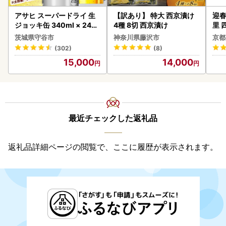
アサヒ スーパードライ 生
【訳あり】 特大 西京漬け
迎春
ジョッキ缶 340ml × 24本
4種 8切 西京漬け
里 
(1ケース) ＜茨城工場＞ 缶
20
茨城県守谷市
神奈川県藤沢市
京都
ビール お酒 Asahi 守谷市
(302)
(8)
15,000
14,000
最近チェックした返礼品
返礼品詳細ページの閲覧で、ここに履歴が表示されます。