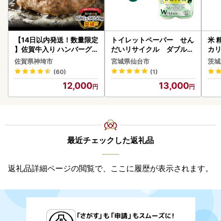
【14日以内発送！数量限定
トイレットペーパー せん
米 
】佐賀牛入り ハンバーグ 2
だいリサイクル ダブル9
カリ
2個 2.6kg(120g×22個)(H
6ロール｜トイレット
佐賀県神埼市
宮城県仙台市
茨城
083106)
(60)
(1)
12,000
13,000
最近チェックした返礼品
返礼品詳細ページの閲覧で、ここに履歴が表示されます。