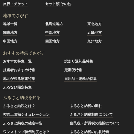
旅行・チケット
セット類 その他
地域でさがす
地域一覧
北海道地方
東北地方
関東地方
中部地方
近畿地方
中国地方
四国地方
九州地方
おすすめ特集でさがす
おすすめ特集一覧
訳あり返礼品特集
担当者おすすめ特集
定期便特集
地元が誇る家電特集
日用品・消耗品特集
ふるなび限定特集
ふるさと納税を知る
ふるさと納税とは？
ふるさと納税の流れ
控除上限額シミュレーション
ふるさと納税制度について
ふるさと納税の確定申告
住民税・所得税の控除について
ワンストップ特例制度とは？
ふるさと納税のお礼特典