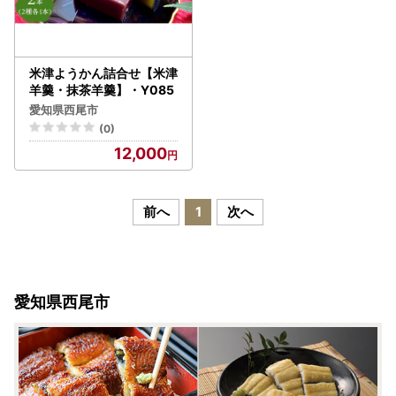
米津ようかん詰合せ【米津
羊羹・抹茶羊羹】・Y085
愛知県西尾市
(0)
12,000
前へ
1
次へ
愛知県西尾市