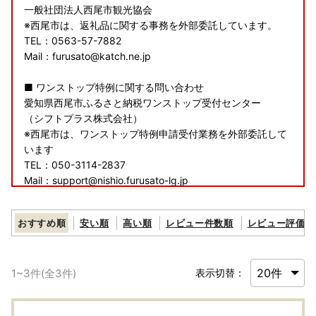
一般社団法人西尾市観光協会
※西尾市は、返礼品に関する事務を外部委託しています。
TEL：0563-57-7882
Mail：furusato@katch.ne.jp
■ ワンストップ特例に関する問い合わせ
愛知県西尾市ふるさと納税ワンストップ受付センター
（シフトプラス株式会社）
※西尾市は、ワンストップ特例申請受付業務を外部委託して
います
TEL：050-3114-2837
Mail：support@nishio.furusato-lg.jp
■ その他に関する問い合わせ
おすすめ順
安い順
高い順
レビュー件数順
レビュー評価順
西尾市総合政策部秘書政策課
TEL：0563-65-2154
Mail：furusato@city.nishio.lg.jp
1
~
3
件(全
3
件)
表示切替：