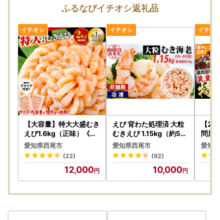
ふるなびイチオシ返礼品
【大容量】特大大盛むき
えび 背わた処理済 大粒
【25
えび1.6kg（正味）《配
むきえび 1.15kg（約50
問屋
達不可エリア：北海道・
～80尾）・K171-10
けす
愛知県西尾市
愛知県西尾市
愛知県
沖縄・離島》・K287
デミ
(22)
(92)
098
12,000
10,000