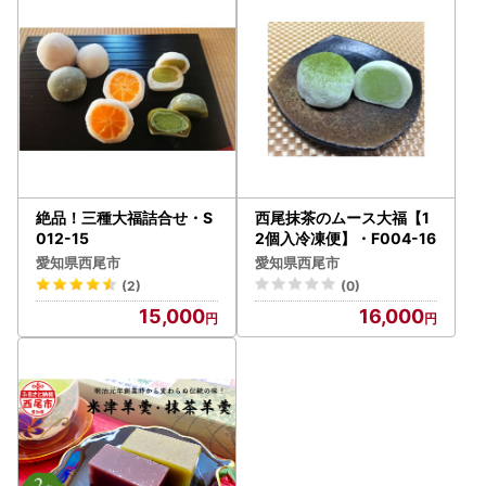
絶品！三種大福詰合せ・S
西尾抹茶のムース大福【1
012-15
2個入冷凍便】・F004-16
愛知県西尾市
愛知県西尾市
(2)
(0)
15,000
16,000