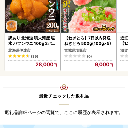
訳あり 北海道 噴火湾産 塩
【ねぎとろ】7日以内発送
近
水 バフンウニ 100g 2パッ
ねぎとろ 500g(100g×5)
【1
ク 計200g 《アフター保証
】【
北海道伊達市
宮城県塩竈市
滋賀
付き》うに ウニ 雲丹 海鮮
(39)
(0)
海の幸 魚介類 ウニ丼 お寿
28,000
9,000
司 濃厚 無添加 産地直送 お
取り寄せ 山村水産 送料無
料
最近チェックした返礼品
返礼品詳細ページの閲覧で、ここに履歴が表示されます。