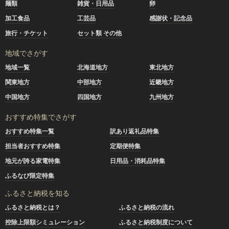
麺類
雑貨・日用品
卵
加工食品
工芸品
感謝状・記念品
旅行・チケット
セット類 その他
地域でさがす
地域一覧
北海道地方
東北地方
関東地方
中部地方
近畿地方
中国地方
四国地方
九州地方
おすすめ特集でさがす
おすすめ特集一覧
訳あり返礼品特集
担当者おすすめ特集
定期便特集
地元が誇る家電特集
日用品・消耗品特集
ふるなび限定特集
ふるさと納税を知る
ふるさと納税とは？
ふるさと納税の流れ
控除上限額シミュレーション
ふるさと納税制度について