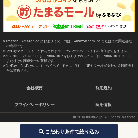
Amazon、Amazon.co.jpおよびそのロゴは、Amazon.com,Inc.またはその関連会社
の商標です。
PayPayマネーライトが付与されます。PayPayマネーライトの出金はできません。
Amazon、Amazon.co.jp、Amazon Payおよびそれらのロゴは、Amazon.com, Inc.
またはその関連会社の商標です。
PayPay、PayPayのロゴ、ペイペイ、Ｐのロゴは、LINEヤフー株式会社の登録商標ま
たは商標です。
会社概要
利用規約
プライバシーポリシー
採用情報
© 2014 furunavi.jp, All Rights Reserved.
こだわり条件で絞り込み