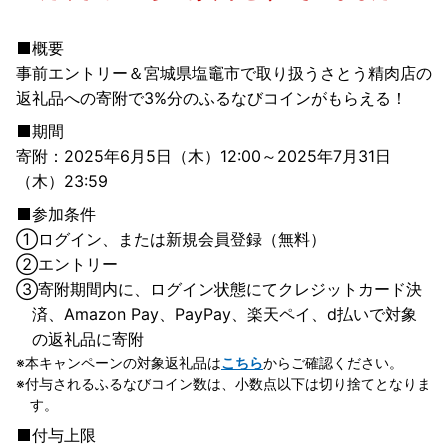
概要
事前エントリー＆宮城県塩竈市で取り扱うさとう精肉店の
返礼品への寄附で3%分のふるなびコインがもらえる！
期間
寄附：2025年6月5日（木）12:00～2025年7月31日
（木）23:59
参加条件
①
ログイン、または新規会員登録（無料）
②
エントリー
③
寄附期間内に、ログイン状態にてクレジットカード決
済、Amazon Pay、PayPay、楽天ペイ、d払いで対象
の返礼品に寄附
本キャンペーンの対象返礼品は
こちら
からご確認ください。
付与されるふるなびコイン数は、小数点以下は切り捨てとなりま
す。
付与上限