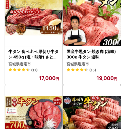
牛タン 食べ比べ 厚切り牛タ
国産牛黒タン 焼き肉 (塩味)
ン 450g (塩・味噌) さとう
300g 牛タン 塩味
精肉店
宮城県塩竈市
宮城県塩竈市
(17)
(15)
17,000
19,000