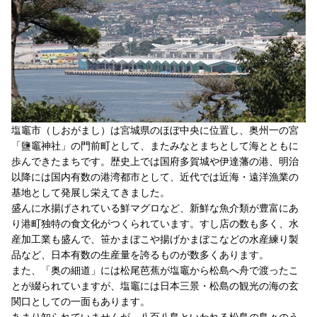
塩竈市（しおがまし）は宮城県のほぼ中央に位置し、奥州一の宮
「鹽竈神社」の門前町として、またみなとまちとして海とともに
歩んできたまちです。歴史上では国府多賀城や伊達藩の港、明治
以降には国内有数の港湾都市として、近代では近海・遠洋漁業の
基地として発展し栄えてきました。
盛んに水揚げされている鮮マグロなど、新鮮な魚介類が豊富にあ
り港町独特の食文化がつくられています。すし店の数も多く、水
産加工業も盛んで、笹かまぼこや揚げかまぼこなどの水産練り製
品など、日本有数の生産量を誇るものが数多くあります。
また、「奥の細道」には松尾芭蕉が塩竈から松島へ舟で渡ったこ
とが綴られていますが、塩竈には日本三景・松島の観光の海の玄
関口としての一面もあります。
あまり知られていませんが、八百八島といわれる松島の島々のう