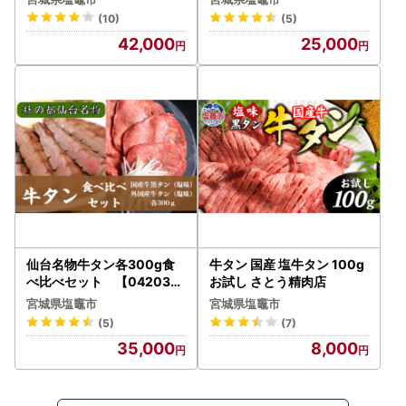
(10)
(5)
42,000
25,000
仙台名物牛タン各300g食
牛タン 国産 塩牛タン 100g
べ比べセット 【04203-0
お試し さとう精肉店
499】
宮城県塩竈市
宮城県塩竈市
(5)
(7)
35,000
8,000