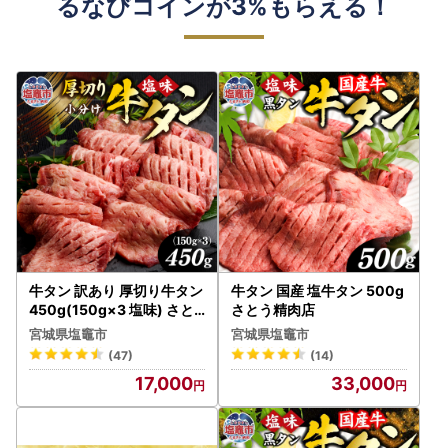
るなびコインが3%もらえる！
牛タン 訳あり 厚切り牛タン
牛タン 国産 塩牛タン 500g
450g(150g×3 塩味) さと
さとう精肉店
う精肉店
宮城県塩竈市
宮城県塩竈市
(47)
(14)
17,000
33,000