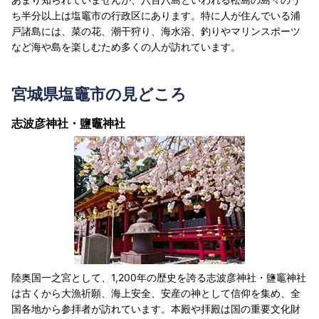
ち半分以上は塩竈市の行政区にあります。特に人が住んでいる浦
戸諸島には、菜の花、潮干狩り、海水浴、釣りやマリンスポーツ
など海や島を楽しむため多くの人が訪れています。
宮城県塩竈市の見どころ
志波彦神社・鹽竈神社
陸奥国一之宮として、1,200年の歴史を誇る志波彦神社・鹽竈神社
は古くから大漁祈願、海上安全、安産の神として信仰を集め、全
国各地から参拝者が訪れています。本殿や拝殿は国の重要文化財