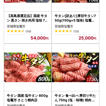
【高島屋選定品】国産 牛タ
牛タン[訳あり]厚切牛タン7
ン 黒タン 焼き肉用 塩味 70
50g(150g×5 塩味) 塩竈市
0g 塩竈市×高島屋コラボ 宮
さとう精肉店
宮城県塩竈市
宮城県塩竈市
城県【04203-0544】 【
(10)
(13)
高島屋選定品】 【高島屋選
54,000
25,000
定品】 【高島屋選定品】
牛タン 国産 塩牛タン 800g
牛タン 食べ比べ 厚切り牛た
塩竈市 さとう精肉店
ん 750g (塩・味噌) 焼肉 さ
とう精肉店
宮城県塩竈市
宮城県塩竈市