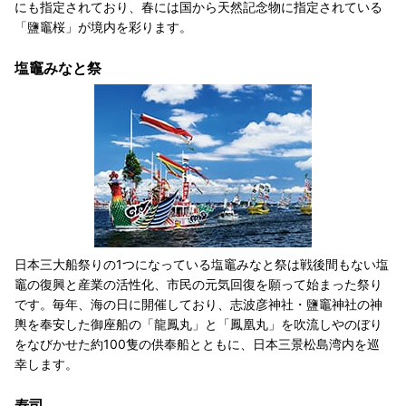
にも指定されており、春には国から天然記念物に指定されている
「鹽竈桜」が境内を彩ります。
塩竈みなと祭
日本三大船祭りの1つになっている塩竈みなと祭は戦後間もない塩
竈の復興と産業の活性化、市民の元気回復を願って始まった祭り
です。毎年、海の日に開催しており、志波彦神社・鹽竈神社の神
輿を奉安した御座船の「龍鳳丸」と「鳳凰丸」を吹流しやのぼり
をなびかせた約100隻の供奉船とともに、日本三景松島湾内を巡
幸します。
寿司