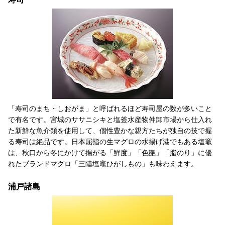
「寿司のまち・しおがま」と呼ばれるほど寿司屋の数が多いこと
で有名です。宮城のササニシキと塩釜水産物仲卸市場から仕入れ
た新鮮な魚介類を使用して、個性豊かな親方たちが独自の技で握
る寿司は絶品です。日本屈指の生マグロの水揚げ港でもある塩竈
は、秋口から冬にかけて揚がる「鮮度」「色艶」「脂のり」に優
れたブランドマグロ「三陸塩竈ひがしもの」も味わえます。
浦戸諸島