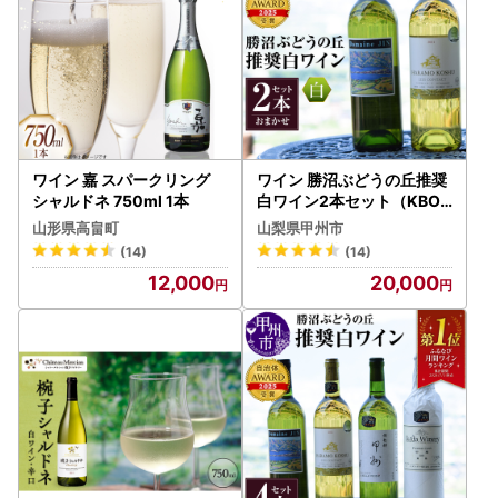
ワイン 嘉 スパークリング
ワイン 勝沼ぶどうの丘推奨
シャルドネ 750ml 1本
白ワイン2本セット（KBO
）B2-614
山形県高畠町
山梨県甲州市
(14)
(14)
12,000
20,000