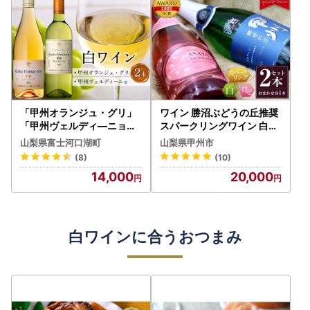
「甲州オランジュ・グリ」
ワイン 勝沼ぶどうの丘推奨
「甲州ヴェルディ―ニョ」
スパークリングワイン 白&
白ワイン2本セット｜ワイ
ロゼ ２本セット（KBO）B
山梨県富士河口湖町
山梨県甲州市
ン 白ワイン 山梨ワイン マ
2-643
(8)
(10)
ルス 本坊酒造
14,000
20,000
白ワインに合うおつまみ