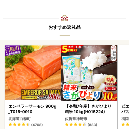
おすすめ返礼品
エンペラーサーモン 900g
【令和7年産】さがびより
ピエ
_T015-0910
精米 10kg(H015224)
パス
北海道白糠町
佐賀県神埼市
福岡
(4708)
(883)