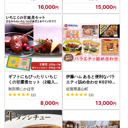
国産 燻製 くん製 おつまみ
16,000
15,000
肴 手作リ 薫製 無添加 詰め
合わせ お取り寄せ 送料無料
十勝 士幌町【K03】
ギフトにもぴったり いちじ
伊藤ハム あると便利なバラ
くの甘露煮セット（2箱入
エティ詰め合わせ K02106
り 昔ながら＆赤ワイン仕立
4
秋田県にかほ市
佐賀県基山町
て）
(2)
(3)
8,000
13,000