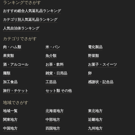
ランキングでさがす
おすすめ総合人気返礼品ランキング
カテゴリ別人気返礼品ランキング
人気自治体ランキング
カテゴリでさがす
肉・ハム類
米・パン
電化製品
果実類
魚介類
野菜類
酒・アルコール
お茶・飲料
お菓子・スイーツ
麺類
雑貨・日用品
卵
加工食品
工芸品
感謝状・記念品
旅行・チケット
セット類 その他
地域でさがす
地域一覧
北海道地方
東北地方
関東地方
中部地方
近畿地方
中国地方
四国地方
九州地方