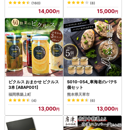
(160)
(8)
14,000
15,000
ピクルス おまかせ ピクルス
S010-054_車海老のパテ5
3本 [ABAP001]
個セット
福岡県築上町
熊本県天草市
(4)
(6)
13,000
13,000