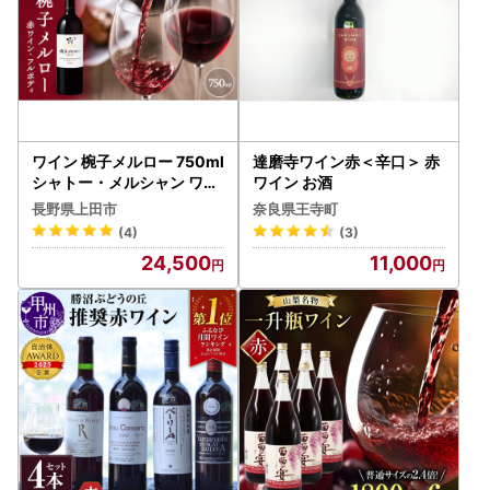
ワイン 椀子メルロー 750ml
達磨寺ワイン赤＜辛口＞ 赤
シャトー・メルシャン ワイ
ワイン お酒
ン
長野県上田市
奈良県王寺町
(4)
(3)
24,500
11,000