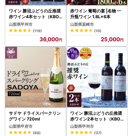
ワイン 勝沼ぶどうの丘推奨
赤ワイン 葡萄の宴 |名物 一
赤ワイン4本セット（KBO
升瓶ワイン 1.8L×6本
） D-604
山梨県甲州市
山梨県韮崎市
(119)
(10)
36,000
25,000
サドヤ ドライスパークリン
ワイン 勝沼ぶどうの丘推奨
グワイン 720ml
赤ワイン2本セット（KBO
）B2-615
山梨県甲府市
山梨県甲州市
(68)
(37)