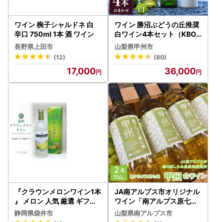
ワイン 椀子シャルドネ 白
ワイン 勝沼ぶどうの丘推奨
辛口 750ml 1本 酒 ワイン
白ワイン4本セット（KBO
） D-603
長野県上田市
山梨県甲州市
(12)
(80)
17,000
36,000
『クラウンメロンワイン1本
JA南アルプス市オリジナル
』 メロン 人気 厳選 ギフト
ワイン「南アルプス原七郷
贈り物 お祝い 袋井市 お酒
甲州白ワイン」750ml×2本
静岡県袋井市
山梨県南アルプス市
酒 アルコール
ALPBQ001