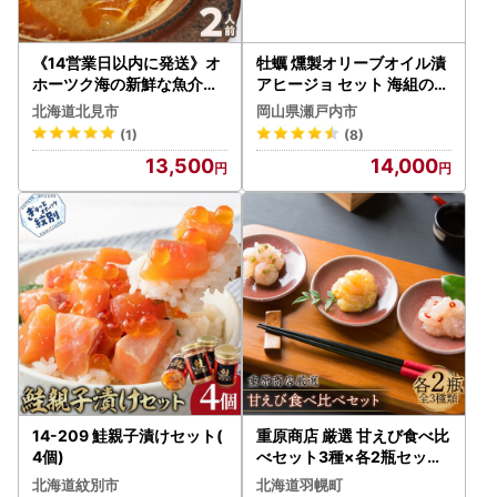
《14営業日以内に発送》オ
牡蠣 燻製オリーブオイル漬
ホーツク海の新鮮な魚介類
アヒージョ セット 海組の一
で作ったスープ・ド・ポワ
瓶詰め 惣菜 おつまみ つま
北海道北見市
岡山県瀬戸内市
ソン 2人前 ( オホーツク海
み おかず
(1)
(8)
加工品 海鮮 魚介スープ ス
13,500
14,000
ープ ビストロ )【140-003
6】
14-209 鮭親子漬けセット(
重原商店 厳選 甘えび食べ比
4個)
べセット3種×各2瓶セット
【冷凍】【05115】
北海道紋別市
北海道羽幌町