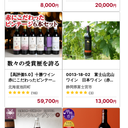
8,000
20,000
【高評価5.0】十勝ワイン
0013-18-02 富士山北山
赤にこだわったビンテージ
ワイン 日本ワイン（赤）
6本 北海道ワイン 国産ワ
「富士の夢」
北海道池田町
静岡県富士宮市
イン ヴィンテージ ビンテー
(16)
(3)
ジ 厳選 人気 受賞
59,700
13,000