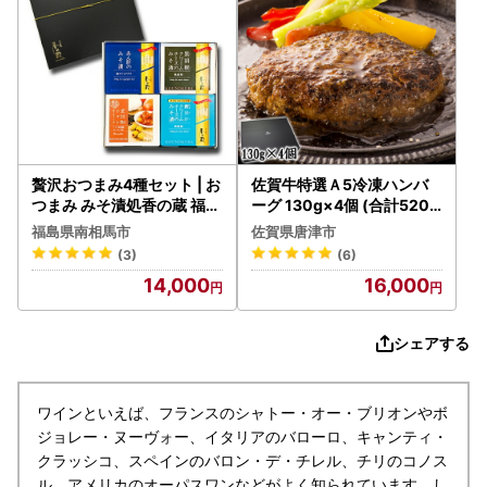
贅沢おつまみ4種セット | お
佐賀牛特選Ａ5冷凍ハンバ
つまみ みそ漬処香の蔵 福島
ーグ 130g×4個 (合計520g
県
) ミニ和風たれ (30ml×1本)
福島県南相馬市
佐賀県唐津市
ハンバーグ
(3)
(6)
14,000
16,000
シェアする
ワインといえば、フランスのシャトー・オー・ブリオンやボ
ジョレー・ヌーヴォー、イタリアのバローロ、キャンティ・
クラッシコ、スペインのバロン・デ・チレル、チリのコノス
ル、アメリカのオーパスワンなどがよく知られています。し