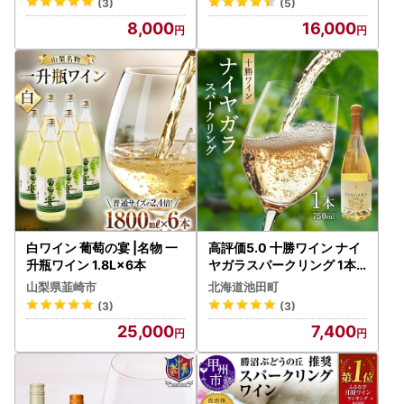
(3)
(5)
8,000
16,000
白ワイン 葡萄の宴 |名物 一
高評価5.0 十勝ワイン ナイ
升瓶ワイン 1.8L×6本
ヤガラスパークリング 1本
スパークリング スパークリ
山梨県韮崎市
北海道池田町
ングワイン
(3)
(3)
25,000
7,400