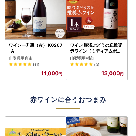
ワイン一升瓶（赤） K0207
ワイン 勝沼ぶどうの丘推奨
-A
赤ワイン（ミディアムボデ
ィ）1本（KBO）B-653
山梨県甲府市
山梨県甲州市
(11)
(3)
11,000
13,000
赤ワインに合うおつまみ