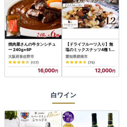
焼肉屋さんの牛タンシチュ
【ドライフルーツ入り】無
ー 240g×6P
塩のミックスナッツ4種 1.2
kg H059-146
大阪府泉佐野市
愛知県碧南市
(117)
(75)
16,000
12,000
白ワイン