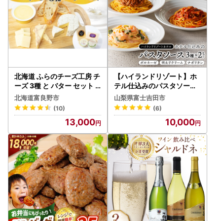
北海道 ふらのチーズ工房 チ
【ハイランドリゾート】ホ
ーズ 3種 と バター セット
テル仕込みのパスタソース
ホワイト ワインチェダー メ
3種セット×2個 【 イタリア
北海道富良野市
山梨県富士吉田市
ゾン・ドゥ・ピエール ナチ
ン シェフ 冷凍 ボロネーゼ
(10)
(6)
ュラルチーズ 乳製品 おつま
ナポリタン クリームソース
13,000
10,000
み 濃厚 クリーミー フレッ
】
シュ ギフト 贈り物 送料無
料 富良野市