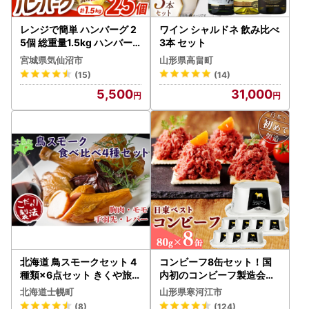
レンジで簡単 ハンバーグ 2
ワイン シャルドネ 飲み比べ
5個 総重量1.5kg ハンバー
3本 セット
グ
宮城県気仙沼市
山形県高畠町
(15)
(14)
5,500
31,000
北海道 鳥スモークセット 4
コンビーフ8缶セット！国
種類×6点セット きくや旅館
内初のコンビーフ製造会社
鶏肉 スモークチキン 手羽先
＜日東ベスト＞ 015-D-N
北海道士幌町
山形県寒河江市
スモーク 鳥レバースモーク
B001
(8)
(124)