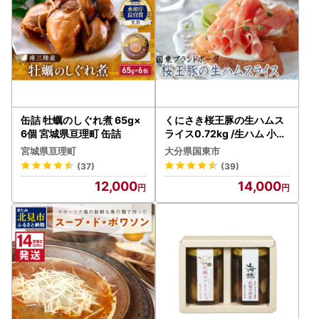
缶詰 牡蠣のしぐれ煮 65g×
くにさき桜王豚の生ハムス
6個 宮城県亘理町 缶詰
ライス0.72kg /生ハム 小分
け 生ハム 豚 生ハム_1140R
宮城県亘理町
大分県国東市
(37)
(39)
12,000
14,000