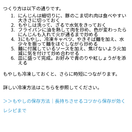
つくり方は以下の通りです。
にんじんは細切りに、豚のこま切れ肉は食べやすい
大きさに切っておく
もやしは洗って、ざるで水気をきっておく
フライパンに油を熱して肉を炒め、色が変わったら
にんじんも入れて火が通るまで炒める
3にもやし、冷凍キャベツ、やきそば麺を加え、水
少々を振って麺をほぐしながら炒める
麺に付属しているソースを加え、焦げないよう火加
減に気を付けて炒め合わせる
皿に盛って完成。お好みで青のりや紅しょうがを添
える
もやしも冷凍しておくと、さらに時短につながります。
詳しい冷凍方法はこちらを参照してください。
＞＞もやしの保存方法｜長持ちさせるコツから保存が効く
レシピまで