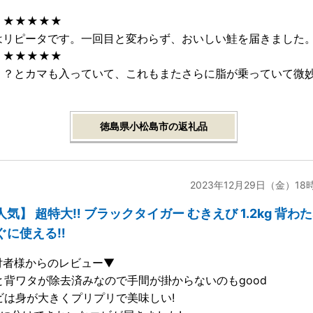
：★★★★★
はリピータです。一回目と変わらず、おいしい鮭を届きました
：★★★★★
ミ？とカマも入っていて、これもまたさらに脂が乗っていて微
徳島県小松島市の返礼品
2023年12月29日（金）18
気】 超特大‼ ブラックタイガー むきえび 1.2kg 背わ
ぐに使える‼
付者様からのレビュー▼
殻と背ワタが除去済みなので手間が掛からないのもgood
エビは身が大きくプリプリで美味しい!