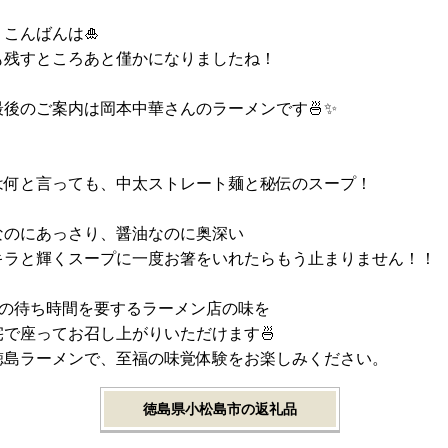
こんばんは🎍
も残すところあと僅かになりましたね！
最後のご案内は岡本中華さんのラーメンです🍜✨
は何と言っても、中太ストレート麺と秘伝のスープ！
なのにあっさり、醤油なのに奥深い
キラと輝くスープに一度お箸をいれたらもう止まりません！！
間の待ち時間を要するラーメン店の味を
宅で座ってお召し上がりいただけます🍜
徳島ラーメンで、至福の味覚体験をお楽しみください。
徳島県小松島市の返礼品