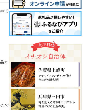
時06分
り品と
ったで