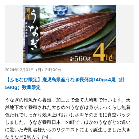
2024年12月01日（日）21時00分
【ふるなび限定】鹿児島県産うなぎ長蒲焼140g×4尾（計
560g）数量限定
うなぎの稚魚から養殖，加工まで全て大崎町で行います。天
然地下水で養殖された大きめのうなぎは身がふっくらし無着
色たれでしっかり焼き上げおいしさをそのままに真空パック
しました。うなぎ養殖日本一の町で，ほかのうなぎとの違い
に驚いた寄附者様からのリクエストにより誕生しました大き
なうなぎ2尾入りです。