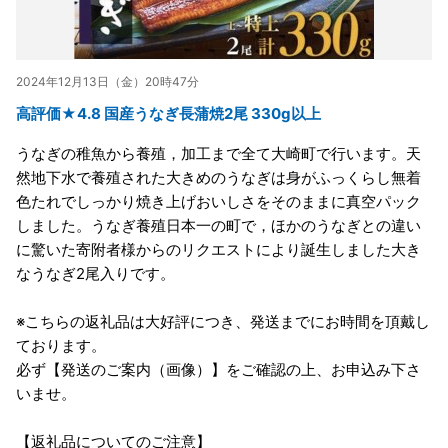
2024年12月13日（金）20時47分
高評価★4.8 国産うなぎ長蒲焼2尾 330g以上
うなぎの稚魚から養殖，加工まで全て大崎町で行います。天
然地下水で養殖された大きめのうなぎは身がふっくらし無着
色たれでしっかり焼き上げおいしさをそのままに真空パック
しました。うなぎ養殖日本一の町で，ほかのうなぎとの違い
に驚いた寄附者様からのリクエストにより誕生しました大き
なうなぎ2尾入りです。
※こちらの返礼品は大好評につき、発送までにお時間を頂戴し
ております。
必ず【発送のご案内（画像）】をご確認の上、お申込み下さ
いませ。
【返礼品についてのご注意】