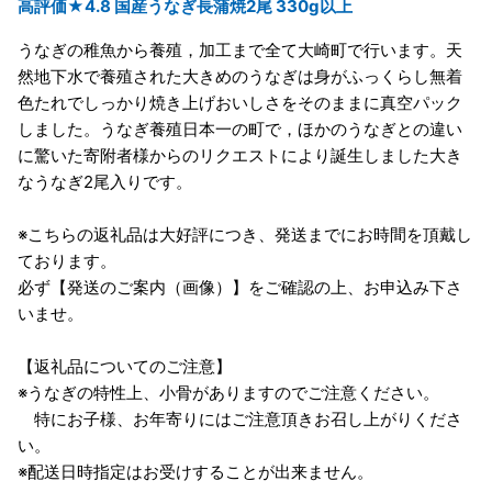
高評価★4.8 国産うなぎ長蒲焼2尾 330g以上
うなぎの稚魚から養殖，加工まで全て大崎町で行います。天
然地下水で養殖された大きめのうなぎは身がふっくらし無着
色たれでしっかり焼き上げおいしさをそのままに真空パック
しました。うなぎ養殖日本一の町で，ほかのうなぎとの違い
に驚いた寄附者様からのリクエストにより誕生しました大き
なうなぎ2尾入りです。
※こちらの返礼品は大好評につき、発送までにお時間を頂戴し
ております。
必ず【発送のご案内（画像）】をご確認の上、お申込み下さ
いませ。
【返礼品についてのご注意】
※うなぎの特性上、小骨がありますのでご注意ください。
特にお子様、お年寄りにはご注意頂きお召し上がりくださ
い。
※配送日時指定はお受けすることが出来ません。