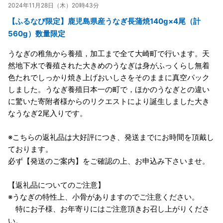
2024年11月28日（木）20時43分
【ふるなび限定】鹿児島県産うなぎ長蒲焼140g×4尾（計
560g）数量限定
うなぎの稚魚から養殖，加工まで全て大崎町で行います。天
然地下水で養殖された大きめのうなぎは身がふっくらし無着
色たれでしっかり焼き上げおいしさをそのままに真空パック
しました。うなぎ養殖日本一の町で，ほかのうなぎとの違い
に驚いた寄附者様からのリクエストにより誕生しました大き
なうなぎ2尾入りです。
※こちらの返礼品は大好評につき、発送までにお時間を頂戴し
ております。
必ず【発送のご案内】をご確認の上、お申込み下さいませ。
【返礼品についてのご注意】
※うなぎの特性上、小骨がありますのでご注意ください。
特にお子様、お年寄りにはご注意頂きお召し上がりくださ
い。