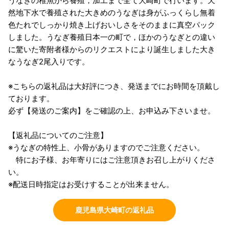
うなぎの稚魚から養殖，加工まで全て大崎町で行います。天
然地下水で養殖された大きめのうなぎは身がふっくらし無着
色たれでしっかり焼き上げおいしさをそのままに真空パック
しました。うなぎ養殖日本一の町で，ほかのうなぎとの違い
に驚いた寄附者様からのリクエストにより誕生しました大き
なうなぎ2尾入りです。
※こちらの返礼品は大好評につき、発送までにお時間を頂戴し
ております。
必ず【発送のご案内】をご確認の上、お申込み下さいませ。
【返礼品についてのご注意】
※うなぎの特性上、小骨がありますのでご注意ください。
特にお子様、お年寄りにはご注意頂きお召し上がりくださ
い。
※配送日時指定はお受けすることが出来ません。
鹿児島県大崎町の返礼品