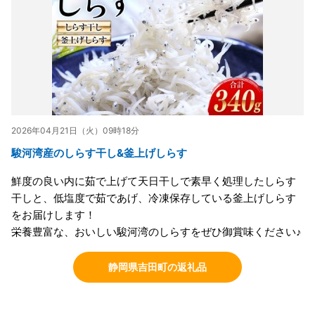
2026年04月21日（火）09時18分
駿河湾産のしらす干し&釜上げしらす
鮮度の良い内に茹で上げて天日干しで素早く処理したしらす
干しと、低塩度で茹であげ、冷凍保存している釜上げしらす
をお届けします！
栄養豊富な、おいしい駿河湾のしらすをぜひ御賞味ください♪
静岡県吉田町の返礼品