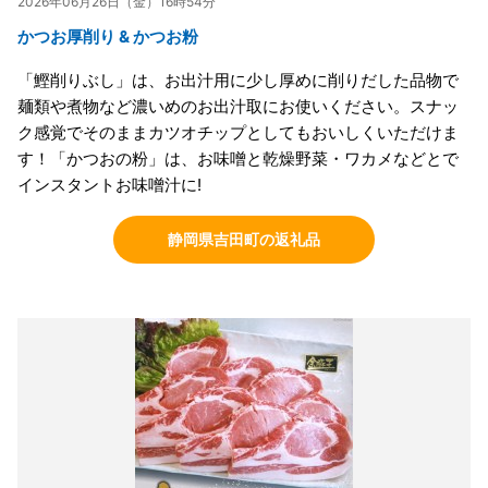
2026年06月26日（金）16時54分
かつお厚削り & かつお粉
「鰹削りぶし」は、お出汁用に少し厚めに削りだした品物で
麺類や煮物など濃いめのお出汁取にお使いください。スナッ
ク感覚でそのままカツオチップとしてもおいしくいただけま
す！「かつおの粉」は、お味噌と乾燥野菜・ワカメなどとで
インスタントお味噌汁に!
静岡県吉田町の返礼品