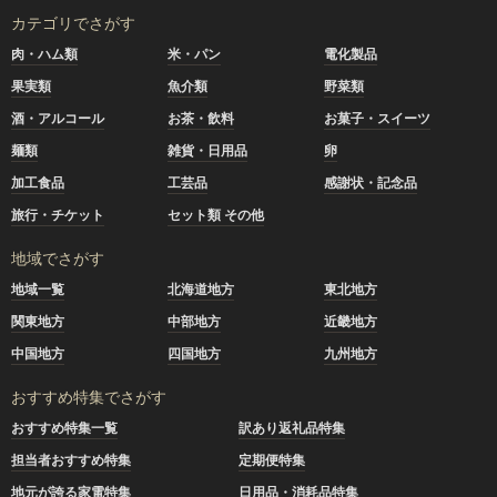
カテゴリでさがす
肉・ハム類
米・パン
電化製品
果実類
魚介類
野菜類
酒・アルコール
お茶・飲料
お菓子・スイーツ
麺類
雑貨・日用品
卵
加工食品
工芸品
感謝状・記念品
旅行・チケット
セット類 その他
地域でさがす
地域一覧
北海道地方
東北地方
関東地方
中部地方
近畿地方
中国地方
四国地方
九州地方
おすすめ特集でさがす
おすすめ特集一覧
訳あり返礼品特集
担当者おすすめ特集
定期便特集
地元が誇る家電特集
日用品・消耗品特集