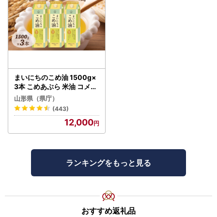
まいにちのこめ油 1500g×
3本 こめあぶら 米油 コメ油
揚げ物 炒め物 サラダ 山形
山形県（県庁）
県 食用油 食用オイル 調理
(443)
油 油 食品 山形県 F2Y-173
12,000
0
ランキングをもっと見る
おすすめ返礼品