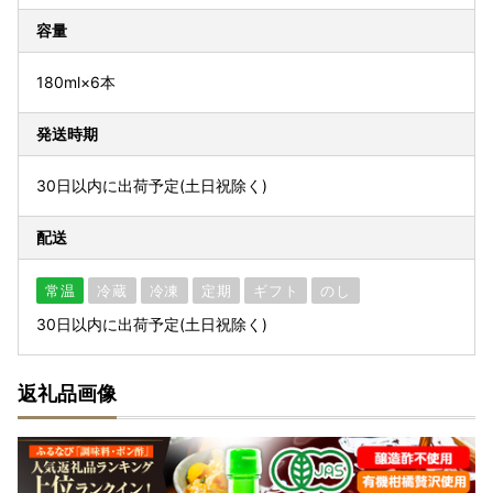
容量
180ml×6本
発送時期
30日以内に出荷予定(土日祝除く)
配送
常温
冷蔵
冷凍
定期
ギフト
のし
30日以内に出荷予定(土日祝除く)
返礼品画像