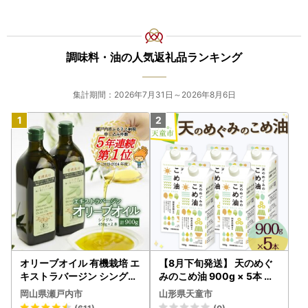
調味料・油の人気返礼品ランキング
集計期間：2026年7月31日～2026年8月6日
オリーブオイル 有機栽培 エ
【8月下旬発送】 天のめぐ
キストラバージン シングル
みのこめ油 900g × 5本 米
2本 オリーブオイル
油
岡山県瀬戸内市
山形県天童市