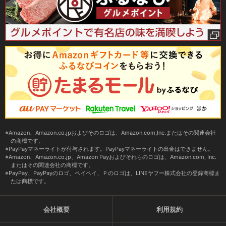
Amazon、Amazon.co.jpおよびそのロゴは、Amazon.com,Inc.またはその関連会社
の商標です。
PayPayマネーライトが付与されます。PayPayマネーライトの出金はできません。
Amazon、Amazon.co.jp、Amazon Payおよびそれらのロゴは、Amazon.com, Inc.
またはその関連会社の商標です。
PayPay、PayPayのロゴ、ペイペイ、Ｐのロゴは、LINEヤフー株式会社の登録商標ま
たは商標です。
会社概要
利用規約