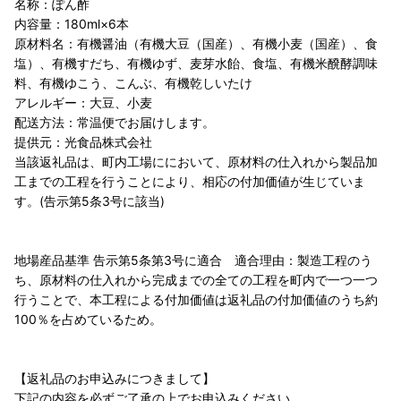
名称：ぽん酢
内容量：180ml×6本
原材料名：有機醤油（有機大豆（国産）、有機小麦（国産）、食
塩）、有機すだち、有機ゆず、麦芽水飴、食塩、有機米醗酵調味
料、有機ゆこう、こんぶ、有機乾しいたけ
アレルギー：大豆、小麦
配送方法：常温便でお届けします。
提供元：光食品株式会社
当該返礼品は、町内工場ににおいて、原材料の仕入れから製品加
工までの工程を行うことにより、相応の付加価値が生じていま
す。(告示第5条3号に該当)
地場産品基準 告示第5条第3号に適合 適合理由：製造工程のう
ち、原材料の仕入れから完成までの全ての工程を町内で一つ一つ
行うことで、本工程による付加価値は返礼品の付加価値のうち約
100％を占めているため。
【返礼品のお申込みにつきまして】
下記の内容を必ずご了承の上でお申込みください。