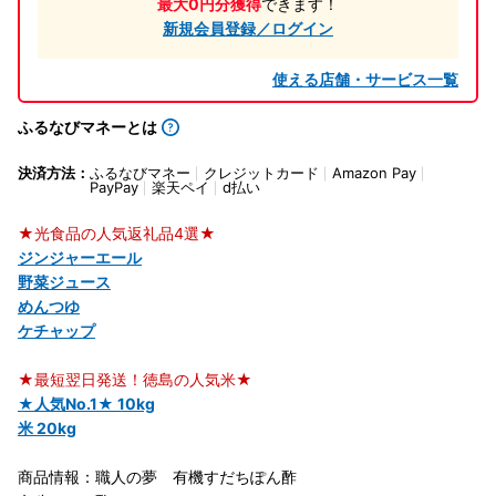
最大0円分獲得
できます！
新規会員登録／ログイン
使える店舗・サービス一覧
ふるなびマネーとは
決済方法：
ふるなびマネー
クレジットカード
Amazon Pay
PayPay
楽天ペイ
d払い
★光食品の人気返礼品4選★
ジンジャーエール
野菜ジュース
めんつゆ
ケチャップ
★最短翌日発送！徳島の人気米★
★人気No.1★ 10kg
米 20kg
商品情報：職人の夢 有機すだちぽん酢