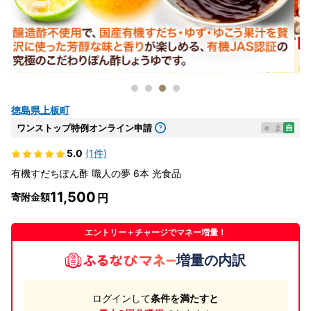
徳島県上板町
ワンストップ特例オンライン申請
e
ま
自
5.0
(1件)
有機すだちぽん酢 職人の夢 6本 光食品
11,500
寄附金額
エントリー＋チャージでマネー増量！
増量の内訳
ログインして
条件を満たすと