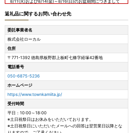
8/11(火)および8/14(金)～8/16(日)のお盆期間につきまして
は、お電話およびメールでの納税・返礼品に関するお問い合
返礼品に関するお問い合わせ先
わせ対応はお休みとさせていただきます。
お盆期間にいただきましたお問い合わせにつきましては、8/
17(月)以降にて順次ご対応させていただきます。
委託事業者名
【ご寄附受付は365日24時間承り中!】
株式会社ローカル
住所
〒771-1392
徳島県板野郡上板町七條字経塚42番地
電話番号
050-6875-5236
ホームページ
https://www.townkamiita.jp/
受付時間
平日：10:00～18:00
※土日祝祭日はお休みをいただいております。
※土日祝祭日にいただいたメールへの回答は翌営業日以降とな
りますので、ご了承ください。