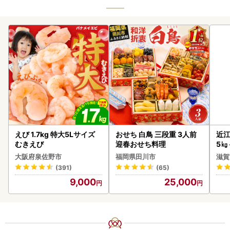
えび 1.7kg 特大5Lサイズ
おせち 白鳥 三段重 3人前
近江
むきえび
迎春おせち料理
5㎏
菜 
大阪府泉佐野市
福岡県田川市
滋賀
(391)
(65)
9,000
25,000