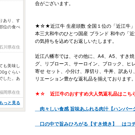
合がございます。
りあり、す
★☆★近江牛 生産頭数 全国１位の「近江牛
部位の食べ
本三大和牛のひとつ国産 ブランド 和牛の「
の気持ちを込めてお返しいたします。
 石川県在住
近江八幡市では、その他に、A4、A5、すき
グ、リブロース、サーロイン、ブロック、ヒレ
ても美味し
寄せ セット、小分け、厚切り、牛丼、訳あり
00gぐらい
でした。あ
リエーション豊かな返礼品を揃えております
 福岡県在住
★☆ 近江牛のおすすめ大人気返礼品はこち
もっと見る
肉々しい食感 旨味あふれる肉汁【ハンバー
口の中で旨みひろがる【すき焼き】 はコ