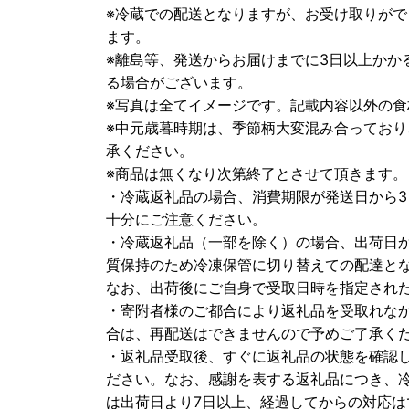
※冷蔵での配送となりますが、お受け取りが
ます。
※離島等、発送からお届けまでに3日以上かか
る場合がございます。
※写真は全てイメージです。記載内容以外の
※中元歳暮時期は、季節柄大変混み合ってお
承ください。
※商品は無くなり次第終了とさせて頂きます。
・冷蔵返礼品の場合、消費期限が発送日から
十分にご注意ください。
・冷蔵返礼品（一部を除く）の場合、出荷日
質保持のため冷凍保管に切り替えての配達と
なお、出荷後にご自身で受取日時を指定され
・寄附者様のご都合により返礼品を受取れな
合は、再配送はできませんので予めご了承く
・返礼品受取後、すぐに返礼品の状態を確認
ださい。なお、感謝を表する返礼品につき、
は出荷日より7日以上、経過してからの対応