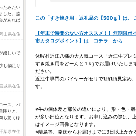
ったみたい
ました。脂
この「すき焼き用」返礼品の【500ｇ】は、 
会があれば
【年末で時間のない方オススメ！】無期限ポ
 岡山県在住
市カタログポイント】は コチラ から
が嬉しいで
休暇村近江八幡の大人気コース「近江牛プレ
すき焼き用をどーんと１kgでお届けいたしま
、少し物足り
ださい。
近江牛専門のバイヤーがセリで1頭1頭見定め
 宮城県在住
す。
ロース、バ
※牛の個体差と部位の違いにより、形・色・
霜降りと、
が多い部位となります。お申し込みの際は、
肉も驚くほ
はイメージ画像となります。
 千葉県在住
※離島等、発送からお届けまでに3日以上かか