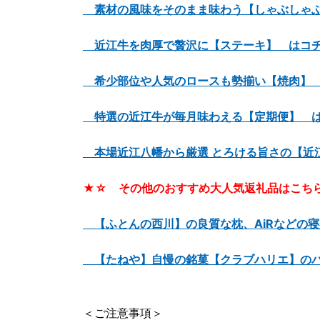
素材の風味をそのまま味わう【しゃぶしゃぶ
近江牛を肉厚で贅沢に【ステーキ】 はコ
希少部位や人気のロースも勢揃い【焼肉】
特選の近江牛が毎月味わえる【定期便】 
本場近江八幡から厳選 とろける旨さの【近
★☆ その他のおすすめ大人気返礼品はこち
【ふとんの西川】の良質な枕、AiRなどの
【たねや】自慢の銘菓【クラブハリエ】のバ
＜ご注意事項＞