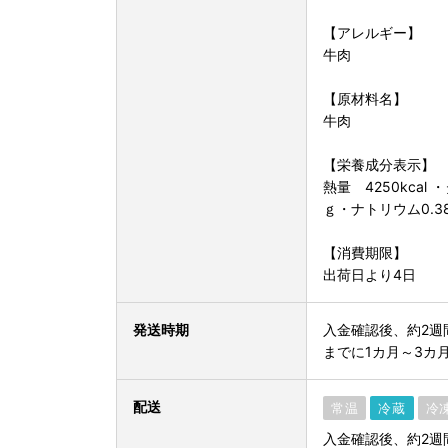
【アレルギー】
牛肉
【原材料名】
牛肉
【栄養成分表示】
熱量 4250kcal
ｇ・ナトリウム0.3
【消費期限】
出荷日より4日
発送時期
入金確認後、約2週
までに1カ月～3カ
配送
常温
冷蔵
冷
入金確認後、約2週