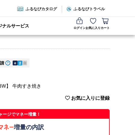
ふるなびカタログ
ふるなびトラベル
ジナルサービス
ログイン
お気に入り
カート
請
e
ま
自
03W】 牛肉すき焼き
お気に入りに登録
ャージでマネー増量！
増量の内訳