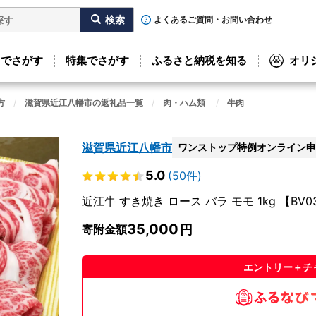
よくあるご質問・お問い合わせ
リでさがす
特集でさがす
ふるさと納税を知る
オリ
方
滋賀県近江八幡市の返礼品一覧
肉・ハム類
牛肉
滋賀県近江八幡市
ワンストップ特例オンライン申
5.0
(50件)
近江牛 すき焼き ロース バラ モモ 1kg 【BV
35,000
寄附金額
エントリー＋チ