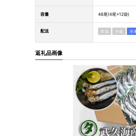
容量
48尾(4尾×12袋)
配送
常温
冷蔵
冷
返礼品画像