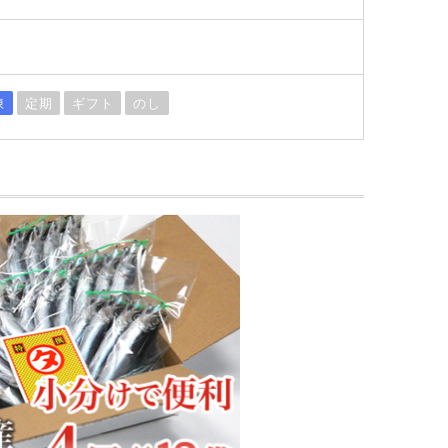
凍
定期
ギフト
のし