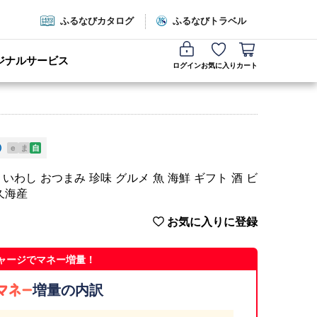
ふるなびカタログ
ふるなびトラベル
ジナルサービス
ログイン
お気に入り
カート
e
ま
自
いわし おつまみ 珍味 グルメ 魚 海鮮 ギフト 酒 ビ
久海産
お気に入りに登録
ャージでマネー増量！
増量の内訳