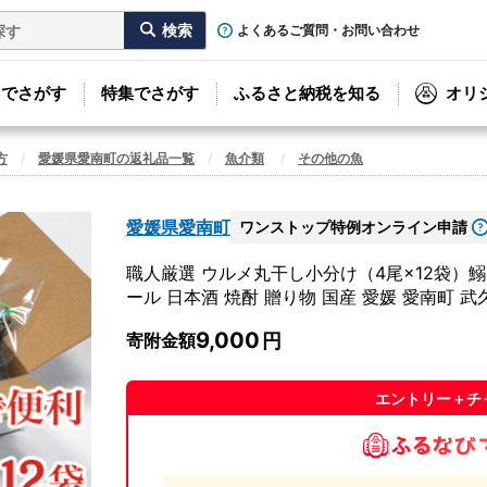
よくあるご質問・お問い合わせ
リでさがす
特集でさがす
ふるさと納税を知る
オリ
方
愛媛県愛南町の返礼品一覧
魚介類
その他の魚
愛媛県愛南町
ワンストップ特例オンライン申請
職人厳選 ウルメ丸干し小分け（4尾×12袋）鰯 
ール 日本酒 焼酎 贈り物 国産 愛媛 愛南町 武
9,000
寄附金額
エントリー＋チ