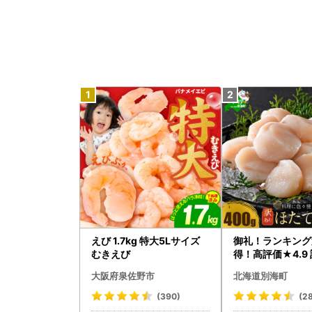
えび 1.7kg 特大5Lサイズ
御礼！ランキング
むきえび
得！高評価★4.9 
タテ 400g（ほ
大阪府泉佐野市
北海道別海町
貝柱 冷凍 ）
(390)
(2