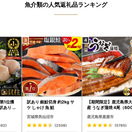
魚介類の人気返礼品ランキング
第1位獲
訳あり 銀鮭切身 約2kg サ
【期間限定】鹿児島県
訳あり ホ
ケ しゃけ 魚 鮭
産 うなぎ蒲焼 4尾（60
たて 帆立
） KN007-004-04-cp
宮城県気仙沼市
鹿児島県鹿屋市
うなぎ 鰻 魚 惣菜 総菜
892)
(2508)
(5765)