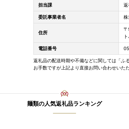
■配送注意事項
担当課
返
・配達日指定は不可となっておりますので、ご理
・天候・交通事情により配送が遅延する場合がご
委託事業者名
株
・寄附が集中する12月のお申込みは発送日程が変
・寄附者様の長期不在などで受取が遅れた場合、
〒
住所
一般貨物（陸便）は、営業所到着後７日間、ク
ト
す。
保管期間を過ぎ、宅配業者からの返送されてま
電話番号
05
す
ので期間内に必ずお受け取りくださいますよう
返礼品の配送時期や不備などに関しては「ふ
■寄附注意事項
お手数ですが上記より直接お問い合わせいた
・寄附申込みのキャンセル、返礼品の変更・返品
・ご要望を備考に記載いただいても対応いたしか
・寄附回数の制限は設けておりません。寄附をい
【書類について】
ワンストップ特例申請書と寄附金受領証明書は、
麺類の人気返礼品ランキング
ワンストップ特例申請書と寄附金受領証明書は、
の住所に申込完了日から2週間程度で発送いたし
【ワンストップについて】