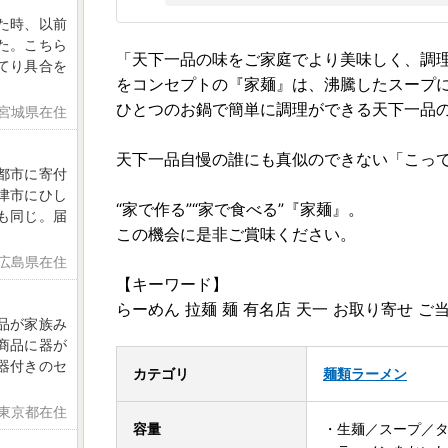
た時、以前
た。こちら
「天下一品の味をご家庭でより美味しく、調
てり具合を
をコンセプトの『家麺』は、沸騰したスープ
ひとつのお鍋で簡単に調理ができる天下一品
 宮城県在住
天下一品自慢の誰にも真似のできない「こっ
都市に寄付
津市にひし
“家で作る”“家で食べる”『家麺』。
も同じ。届
この機会に是非ご賞味ください。
 広島県在住
【キーワード】
らーめん 拉麺 麺 有名店 天一 お取り寄せ ご
品が家族み
商品に器が
器付きのセ
カテゴリ
麺類
ラーメン
 東京都在住
容量
・生麺／スープ／