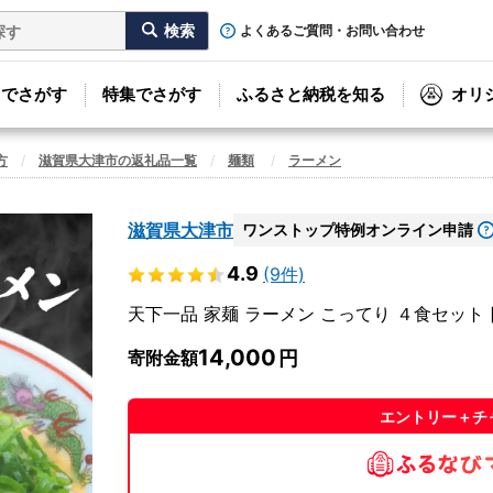
よくあるご質問・お問い合わせ
リでさがす
特集でさがす
ふるさと納税を知る
オリ
方
滋賀県大津市の返礼品一覧
麺類
ラーメン
滋賀県大津市
ワンストップ特例オンライン申請
4.9
(9件)
天下一品 家麺 ラーメン こってり ４食セット [C
14,000
寄附金額
エントリー＋チ