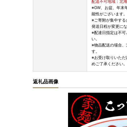
配送不可地域：北
※GW、お盆、年末
能性がございます
※ご寄附が集中する
発送日程が変更に
※配達日指定は不可
い。
※物品配送の場合、
す。
※お受け取りいただ
めご了承ください
返礼品画像