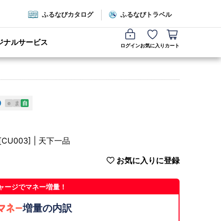
ふるなびカタログ
ふるなびトラベル
ジナルサービス
ログイン
お気に入り
カート
e
ま
自
U003] | 天下一品
お気に入りに登録
ャージでマネー増量！
増量の内訳