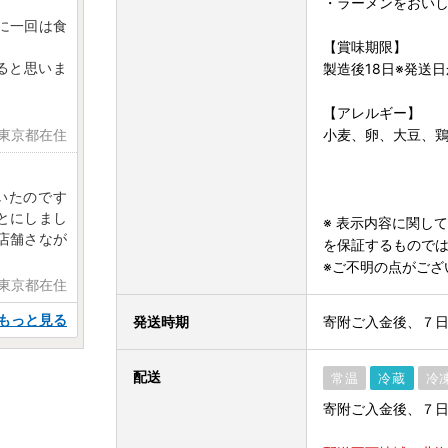
・ラーメンをおい
に一回は食
【賞味期限】
ると思いま
製造後18日※発送
【アレルギー】
 東京都在住
小麦、卵、大豆、
いたのです
とにしまし
※ 表示内容に関し
店舗さなが
を保証するもので
※ご不明の点がござ
 東京都在住
もっと見る
発送時期
寄附ご入金後、７
配送
常温
冷蔵
冷
寄附ご入金後、７