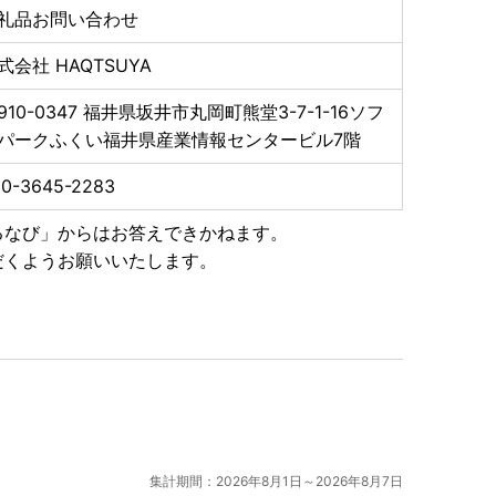
礼品お問い合わせ
解の上お申込みください。
ざいます。
式会社 HAQTSUYA
更になる場合がございます。
宅配業者営業所での保管期間は理由にかかわらず、
910-0347
福井県坂井市丸岡町熊堂3-7-1-16ソフ
ール便（冷凍・冷蔵）は、営業所到着後３日間となりま
パークふくい福井県産業情報センタービル7階
いりましたお荷物につきましては、
再発送いたしかねま
0-3645-2283
お願いいたします。
るなび」からはお答えできかねます。
だくようお願いいたします。
はできません。あらかじめご了承ください。
ねます。
ただく度にお届けいたします。
返礼品と別にお送りいたします。
入金確認後、注文内容確認画面の【注文者情報】に記載
ます。
集計期間：2026年8月1日～2026年8月7日