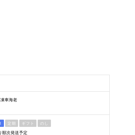
冷凍車海老
凍
定期
ギフト
のし
より順次発送予定