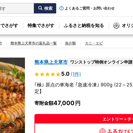
よくあるご質問・お問い合わせ
リでさがす
特集でさがす
ふるさと納税を知る
オリ
方
熊本県上天草市の返礼品一覧
魚介類
カニ・エビ
熊本県上天草市
ワンストップ特例オンライン申請
5.0
(1件)
｢極｣ 原点の車海老 ｢急速冷凍｣ 900g (22
定】
47,000
寄附金額
エントリー＋チ