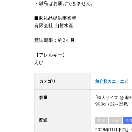
・離島はお届けできません。
■返礼品提供事業者
有限会社 山哲水産
賞味期限：約2ヶ月
【アレルギー】
えび
カテゴリ
魚介類
カニ・エビ
容量
｢特大サイズ｣急速
900g（22～25尾）
配送
常温
冷蔵
冷
2026年11月下旬