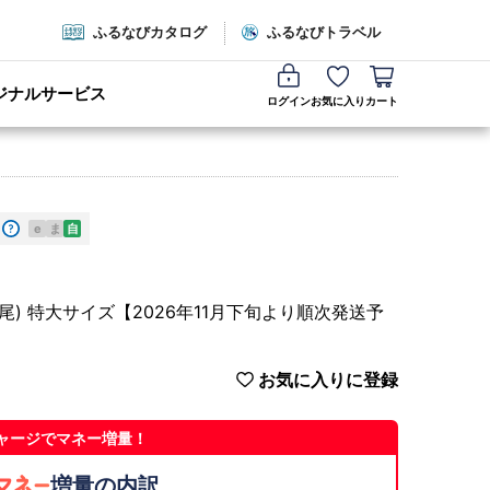
ふるなびカタログ
ふるなびトラベル
ジナルサービス
ログイン
お気に入り
カート
e
ま
自
～25尾) 特大サイズ【2026年11月下旬より順次発送予
お気に入りに登録
ャージでマネー増量！
増量の内訳