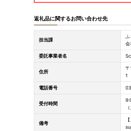
■天候不良による配送遅延について
返礼品の配送におきまして、天候の影響により遅
返礼品に関するお問い合わせ先
ご迷惑をおかけしますが、何卒ご了承くださいま
なお、出荷後の配送状況につきましては、お手数
ふ
■年末年始の配送
担当課
会
年末年始の返礼品の配送につきましては、ページ
ざいます。
委託事業者名
S
※年末のご寄附につきましては、返礼品の配送が
※年末年始などで長期ご不在となる場合がござい
〒
らせください。
住所
1
その際、配送の着日指定はできませんのでご了承
電話番号
03
■ワンストップ特例申請書は、ご要望の方のみ当
お手元に届きましたらそちらの申請書をお使い
9:
また、ワンストップ特例申請書を郵便でご提出い
受付時間
（
※当市がお送りした申請書以外でワンストップ申
が遅くなる可能性がございます。予めご了承くだ
【
備考
su