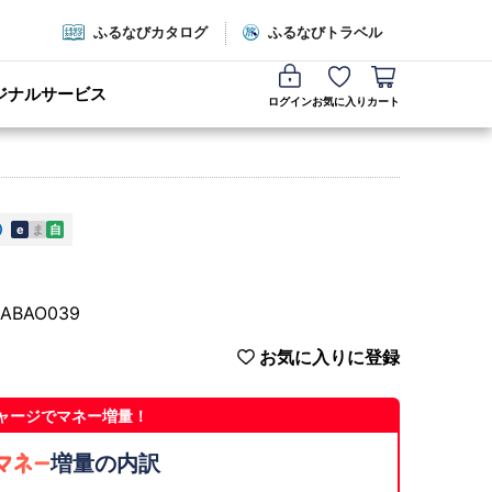
ふるなびカタログ
ふるなびトラベル
ジナルサービス
ログイン
お気に入り
カート
e
ま
自
BAO039
お気に入りに登録
ャージでマネー増量！
増量の内訳