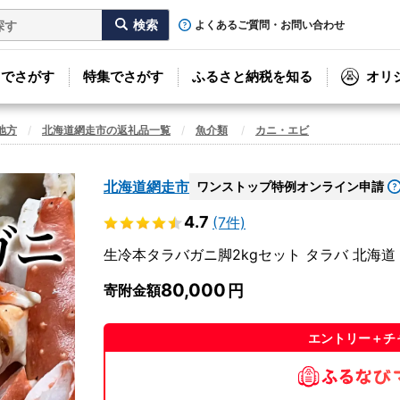
よくあるご質問・お問い合わせ
リでさがす
特集でさがす
ふるさと納税を知る
オリ
地方
北海道網走市の返礼品一覧
魚介類
カニ・エビ
北海道網走市
ワンストップ特例オンライン申請
4.7
(7件)
生冷本タラバガニ脚2kgセット タラバ 北海道 A
80,000
寄附金額
エントリー＋チ