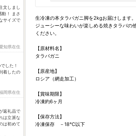
注文しまし
動！ まさ
生冷凍の本タラバガニ脚を2kgお届けします
なサイズで
ジューシーな味わいが楽しめる焼きタラバの
ください。
 愛知県在住
【原材料名】
タラバガニ
つでした！
【原産地】
到着したの
ロシア（網走加工）
 福岡県在住
【賞味期限】
冷凍約6ヶ月
が返礼品で
【保存方法】
れは立派な
のは初めて
冷凍保存 －18℃以下