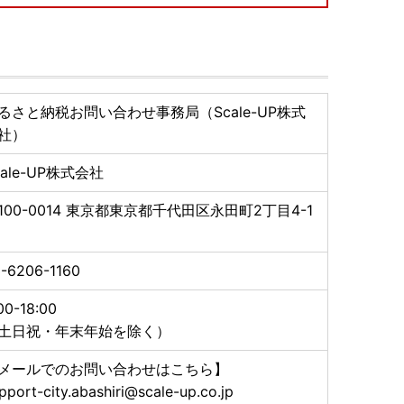
延が発生する場合がございます。
すようお願い申し上げます。
ですが運送会社まで直接お問い合わせください。
るさと納税お問い合わせ事務局（Scale-UP株式
社）
に記載されている日数以上のお時間をいただく場合がご
cale-UP株式会社
翌年となる可能性がございますのでご了承ください。
ましたら、お申し込みの際、備考欄にてご不在日をお知
100-0014
東京都東京都千代田区永田町2丁目4-1
ください。
-6206-1160
市から送付します。
いただき申請をお願いします。
00-18:00
ただく際の郵便料(切手代)は寄附者負担となります。
土日祝・年末年始を除く）
請された場合、書類確認に時間を要し、受領のご連絡
さい。
メールでのお問い合わせはこちら】
pport-city.abashiri@scale-up.co.jp