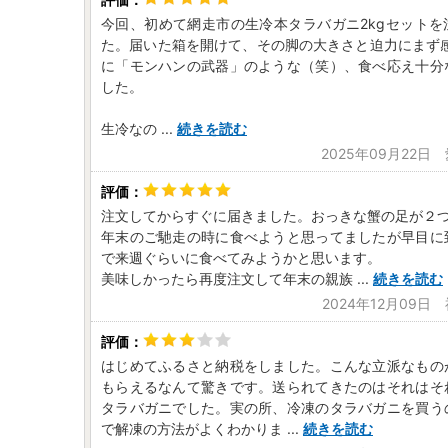
今回、初めて網走市の生冷本タラバガニ2kgセットを
た。届いた箱を開けて、その脚の大きさと迫力にまず感
に「モンハンの武器」のような（笑）、食べ応え十分
した。
生冷なの
...
続きを読む
2025年09月22日
注文してからすぐに届きました。おっきな蟹の足が２
年末のご馳走の時に食べようと思ってましたが早目に
で来週ぐらいに食べてみようかと思います。
美味しかったら再度注文して年末の親族
...
続きを読む
2024年12月09日
はじめてふるさと納税をしました。こんな立派なもの
もらえるなんて驚きです。送られてきたのはそれはそ
タラバガニでした。実の所、冷凍のタラバガニを買う
で解凍の方法がよくわかりま
...
続きを読む