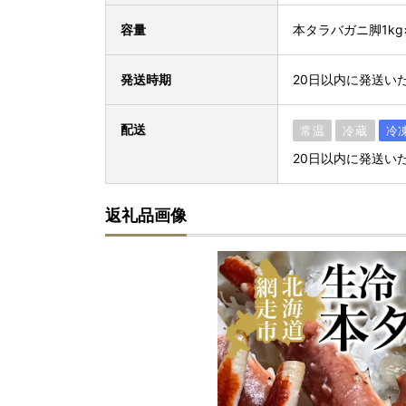
容量
本タラバガニ脚1kg
発送時期
20日以内に発送い
配送
常温
冷蔵
冷
20日以内に発送い
返礼品画像