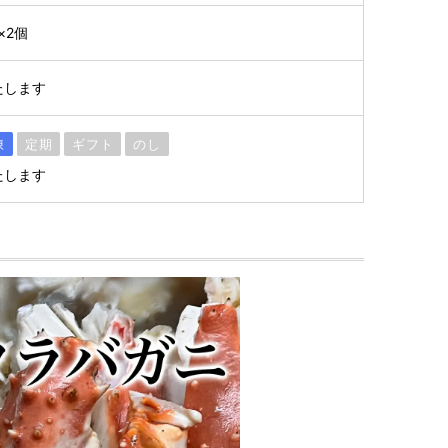
×2個
たします
凍
定期
ギフト
のし
たします