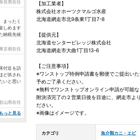
日 奈良県在住
【加工業者】
株式会社オホーツクマルゴ水産
北海道網走市北9条東1丁目7-8
、まったく
楽しめます
た納税先候
【提供元】
北海道センタービレッジ株式会社
 東京都在住
北海道網走市大曲1丁目13-6
【ご注意事項】
床付近を訪
※ワンストップ特例申請書を郵便でご提出いた
ほど供され
たいと思い
予めご了承ください。
※無料でワンストップオンライン申請が可能
附決済完了の２営業日後を目途に、網走市よ
和歌山県在住
ださい。
※画像はイメージです。
もっと見る
カテゴリ
魚介類
カニ・エビ