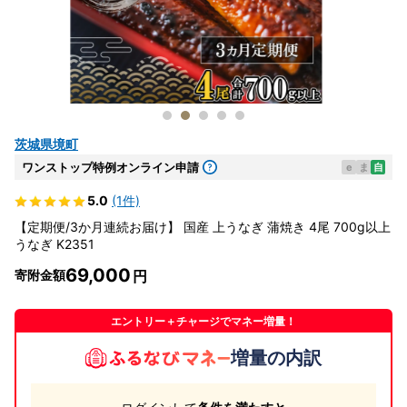
茨城県境町
ワンストップ特例オンライン申請
e
ま
自
5.0
(1件)
【定期便/3か月連続お届け】 国産 上うなぎ 蒲焼き 4尾 700g以上
うなぎ K2351
69,000
寄附金額
エントリー＋チャージでマネー増量！
増量の内訳