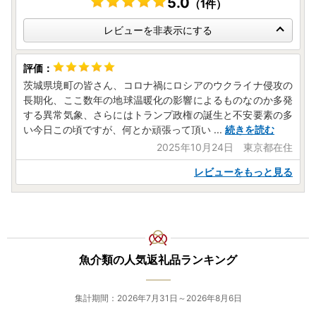
5.0
いいたします。
（1件）
レビューを非表示にする
◆お問い合わせ先◆
境町ふるさと納税サポートセンター
■寄附/ワンストップ特例申請に関すること
[TEL]0280-23-2615（平日9:00-17:00 土日年末年始は除
茨城県境町の皆さん、コロナ禍にロシアのウクライナ侵攻の
く）
長期化、ここ数年の地球温暖化の影響によるものなのか多発
[Mail]zei@sakaimachi.co.jp
する異常気象、さらにはトランプ政権の誕生と不安要素の多
い今日この頃ですが、何とか頑張って頂い
...
続きを読む
■返礼品の内容/発送時期等に関すること
2025年10月24日 東京都在住
[TEL]0280-23-4711（平日9:00-17:00 土日年末年始は除
レビューをもっと見る
く）
[Mail]mono@sakaimachi.co.jp
◆寄附金受領証明書の送付について
ご寄付確認後、１～２週間程度でお届けとなりますのでご了
承ください。
魚介類の人気返礼品ランキング
※確定申告に必要な書類となりますので大切に保管してくだ
さい。
集計期間：2026年7月31日～2026年8月6日
◆ワンストップ特例申請書の送付について