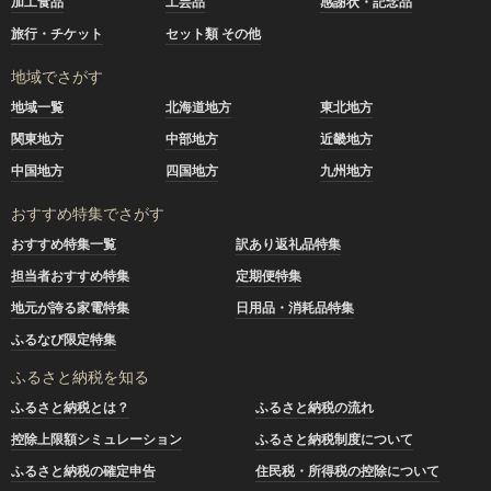
加工食品
工芸品
感謝状・記念品
旅行・チケット
セット類 その他
地域でさがす
地域一覧
北海道地方
東北地方
関東地方
中部地方
近畿地方
中国地方
四国地方
九州地方
おすすめ特集でさがす
おすすめ特集一覧
訳あり返礼品特集
担当者おすすめ特集
定期便特集
地元が誇る家電特集
日用品・消耗品特集
ふるなび限定特集
ふるさと納税を知る
ふるさと納税とは？
ふるさと納税の流れ
控除上限額シミュレーション
ふるさと納税制度について
ふるさと納税の確定申告
住民税・所得税の控除について