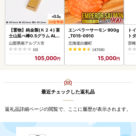
【置物】純金製(Ｋ２４) 富
エンペラーサーモン 900g
トイ
士山延べ棒0.5グラム ALP
_T015-0910
トダ
BK181
速〔
山梨県南アルプス市
北海道白糠町
宮崎
(0)
(4708)
105,000
15,000
最近チェックした返礼品
返礼品詳細ページの閲覧で、ここに履歴が表示されます。