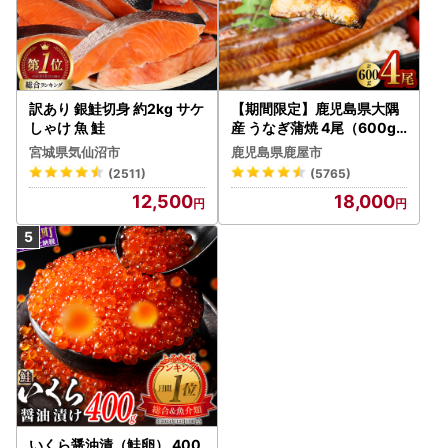
書をご希望される場合は、別途対応いたしますのでお申し付
けいただきますようお願いいたします。
※年末年始にかけて郵送頂いた場合、書類の確認ならびに受
付完了のご連絡までに大変お時間をいただいております。予
めご了承ください。
訳あり 銀鮭切身 約2kg サケ
【期間限定】鹿児島県大隅
しゃけ 魚 鮭
産 うなぎ蒲焼 4尾（600g
） KN007-004-04-cp18
宮城県気仙沼市
鹿児島県鹿屋市
うなぎ 鰻 魚 惣菜 総菜
(2511)
(5765)
12,500
18,000
いくら醤油漬（鮭卵） 400