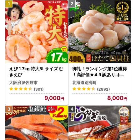
ご希望頂いた方のみに、ご入金確認後、発送いたします。
ご寄付確認後、１～２週間程度でお届けとなりますのでご了
承ください。
※申請書が到着しましたら、印字内容をご確認いただき、確
認書類を貼り付けのうえ同封の返信用封筒にてご返送くださ
いますようお願い致します。
※寄附者様ご自身でダウンロードされた申請書でも提出可能
でございます。その際は、下記の住所まで提出くださいます
ようお願い致します。
えび 1.7kg 特大5Lサイズ む
御礼！ランキング第1位獲得
きえび
！高評価★4.9 訳あり ホタ
テ 400g（ほたて 帆立 貝柱
【ワンストップ特例申請書の送付先】
大阪府泉佐野市
北海道別海町
冷凍 ）
〒306-0495
(391)
(2892)
茨城県猿島郡境町391-1 境町ふるさと納税サポートセンター
9,000
8,000
宛
◆ワンストップ特例申請書の受付書について
ワンストップ特例申請書をご提出後、不備等がなく受付が完
了した際には、寄附受付時のメールアドレス宛にご連絡させ
ていただきますので、あらかじめご了承ください。なお、文