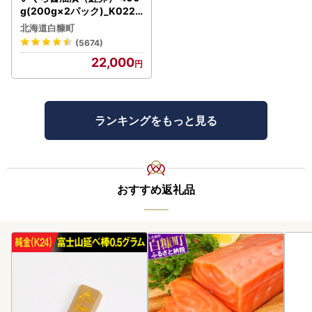
g(200g×2パック)_K022-
1676
北海道白糠町
(5674)
22,000
ランキングをもっと見る
おすすめ返礼品