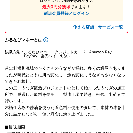
ログインして
条件を満たすと
最大0円分獲得
できます！
新規会員登録／ログイン
使える店舗・サービス一覧
ふるなびマネーとは
決済方法：
ふるなびマネー
クレジットカード
Amazon Pay
PayPay
楽天ペイ
d払い
昔は利根川流域でたくさんのうなぎが採れ、多くの鰻屋もありま
したが時代とともに川も変化し、漁も変化しうなぎも少なくなっ
てきた利根川。
この度、うなぎ復活プロジェクトのとして始まったうなぎの加工
所で、厳選した原料を使用し、製造工場で焼き、梱包、出荷まで
行います。
木桶仕込みの醤油を使った着色料不使用のタレで、素材の味を十
分に生かしながら、使い丹念に焼き上げました。
■賞味期限