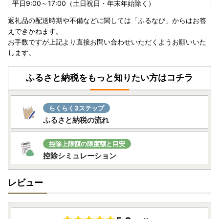
平日9:00～17:00（土日祝日・年末年始除く）
返礼品の配送時期や不備などに関しては「ふるなび」からはお答
お盆期間中の対応について
えできかねます。
お手数ですが上記より直接お問い合わせいただくようお願いいた
寄附のお申込みについては、お盆期間中も受付を行っており
します。
ます。
※お盆期間中のお問い合わせにつきましては、土日祝日を除
ふるさと納税をもっと知りたい方はコチラ
くカレンダー通りの対応となります。
なお、休業期間中はお問い合わせおよびメールのご返信を休
止させていただきます。
らくらく3ステップ
※配送期間は、前後する場合がございますことを予めご了承
ふるさと納税の流れ
ください。
※一部の返礼品につきましては、お盆期間中も発送を行って
控除上限額の限度額と目安
おりますので予めご了承ください。
控除シミュレーション
レビュー
この度は、茨城県境町ふるさと納税ページへお越しいただ
き、誠にありがとうございます。
以下の事項をご確認のうえ、お申込みくださいますようお願