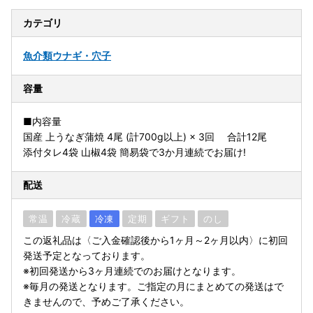
カテゴリ
魚介類
ウナギ・穴子
容量
■内容量
国産 上うなぎ蒲焼 4尾 (計700g以上) × 3回 合計12尾
添付タレ4袋 山椒4袋 簡易袋で3か月連続でお届け!
配送
常温
冷蔵
冷凍
定期
ギフト
のし
この返礼品は〈ご入金確認後から1ヶ月～2ヶ月以内〉に初回
発送予定となっております。
※初回発送から3ヶ月連続でのお届けとなります。
※毎月の発送となります。ご指定の月にまとめての発送はで
きませんので、予めご了承ください。