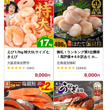
[Mail]mono@sakaimachi.co.jp
◆寄附金受領証明書の送付について
ご寄付確認後、１～２週間程度でお届けとなりますのでご了
承ください。
※確定申告に必要な書類となりますので大切に保管してくだ
さい。
◆ワンストップ特例申請書の送付について
ご希望頂いた方のみに、ご入金確認後、発送いたします。
えび 1.7kg 特大5Lサイズ む
御礼！ランキング第1位獲得
ご寄付確認後、１～２週間程度でお届けとなりますのでご了
きえび
！高評価★4.9 訳あり ホタ
承ください。
テ 400g（ほたて 帆立 貝柱
大阪府泉佐野市
北海道別海町
冷凍 ）
(391)
(2893)
※申請書が到着しましたら、印字内容をご確認いただき、確
9,000
8,000
認書類を貼り付けのうえ同封の返信用封筒にてご返送くださ
いますようお願い致します。
※寄附者様ご自身でダウンロードされた申請書でも提出可能
でございます。その際は、下記の住所まで提出くださいます
ようお願い致します。
【ワンストップ特例申請書の送付先】