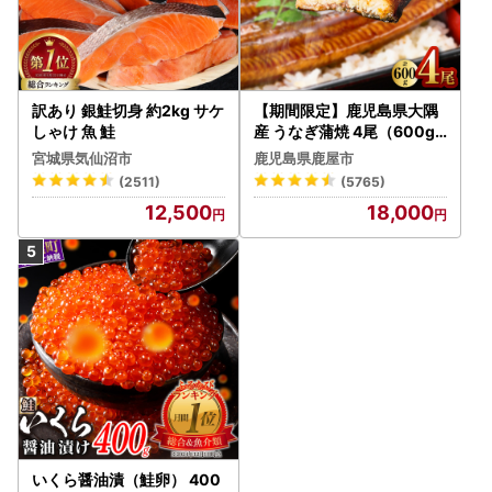
〒306-0495
茨城県猿島郡境町391-1 境町ふるさと納税サポートセンター
宛
訳あり 銀鮭切身 約2kg サケ
【期間限定】鹿児島県大隅
◆ワンストップ特例申請書の受付書について
しゃけ 魚 鮭
産 うなぎ蒲焼 4尾（600g
ワンストップ特例申請書をご提出後、不備等がなく受付が完
） KN007-004-04-cp18
宮城県気仙沼市
鹿児島県鹿屋市
了した際には、寄附受付時のメールアドレス宛にご連絡させ
うなぎ 鰻 魚 惣菜 総菜
(2511)
(5765)
ていただきますので、あらかじめご了承ください。なお、文
12,500
18,000
書をご希望される場合は、別途対応いたしますのでお申し付
けいただきますようお願いいたします。
※年末年始にかけて郵送頂いた場合、書類の確認ならびに受
付完了のご連絡までに大変お時間をいただいております。予
めご了承ください。
いくら醤油漬（鮭卵） 400