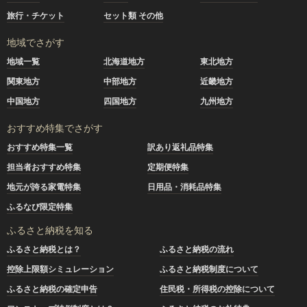
旅行・チケット
セット類 その他
地域でさがす
地域一覧
北海道地方
東北地方
関東地方
中部地方
近畿地方
中国地方
四国地方
九州地方
おすすめ特集でさがす
おすすめ特集一覧
訳あり返礼品特集
担当者おすすめ特集
定期便特集
地元が誇る家電特集
日用品・消耗品特集
ふるなび限定特集
ふるさと納税を知る
ふるさと納税とは？
ふるさと納税の流れ
控除上限額シミュレーション
ふるさと納税制度について
ふるさと納税の確定申告
住民税・所得税の控除について