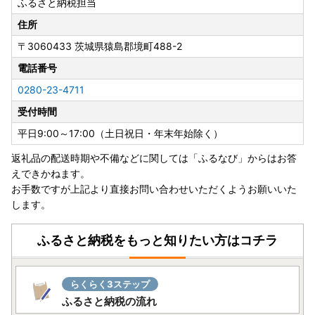
ふるさと納税担当
■熊本県宇城市への代理寄附はこちら
住所
〒3060433
茨城県猿島郡境町488-2
■熊本県宇土市への代理寄附はこちら
電話番号
0280-23-4711
受付時間
□■□■□■□■□■□■□■□■□■□■□■□■□■□■□■□
平日9:00～17:00（土日祝日・年末年始除く）
返礼品の配送時期や不備などに関しては「ふるなび」からはお答
お盆期間中の対応について
えできかねます。
お手数ですが上記より直接お問い合わせいただくようお願いいた
寄附のお申込みについては、お盆期間中も受付を行っており
します。
ます。
※お盆期間中のお問い合わせにつきましては、土日祝日を除
ふるさと納税をもっと知りたい方はコチラ
くカレンダー通りの対応となります。
なお、休業期間中はお問い合わせおよびメールのご返信を休
止させていただきます。
らくらく3ステップ
※配送期間は、前後する場合がございますことを予めご了承
ふるさと納税の流れ
ください。