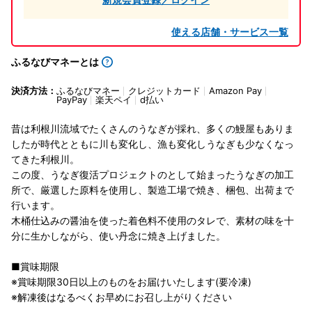
使える店舗・サービス一覧
ふるなびマネーとは
決済方法：
ふるなびマネー
クレジットカード
Amazon Pay
PayPay
楽天ペイ
d払い
昔は利根川流域でたくさんのうなぎが採れ、多くの鰻屋もありま
したが時代とともに川も変化し、漁も変化しうなぎも少なくなっ
てきた利根川。
この度、うなぎ復活プロジェクトのとして始まったうなぎの加工
所で、厳選した原料を使用し、製造工場で焼き、梱包、出荷まで
行います。
木桶仕込みの醤油を使った着色料不使用のタレで、素材の味を十
分に生かしながら、使い丹念に焼き上げました。
■賞味期限
※賞味期限30日以上のものをお届けいたします(要冷凍)
※解凍後はなるべくお早めにお召し上がりください