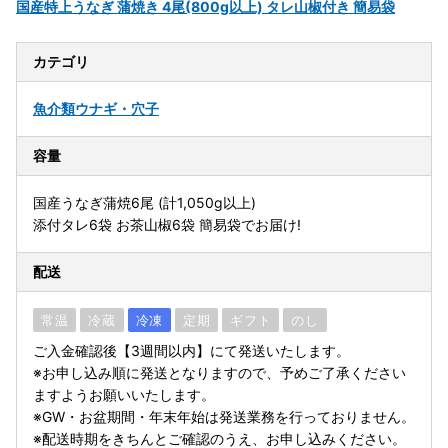
国産特上うなぎ 蒲焼き 4尾(800g以上) タレ山椒付き 簡易袋
カテゴリ
魚介類
ウナギ・穴子
容量
国産うなぎ蒲焼6尾 (計1,050g以上)
添付タレ6袋 お茶山椒6袋 簡易袋でお届け!
配送
常温
冷蔵
冷凍
定期
ギフト
のし
ご入金確認後【3週間以内】にて発送いたします。
※お申し込み順に発送となりますので、予めご了承ください
ますようお願いいたします。
※GW・お盆期間・年末年始は発送業務を行っておりません。
※配送時期をきちんとご確認のうえ、お申し込みください。