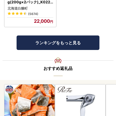
g(200g×2パック)_K022-
1676
北海道白糠町
(5674)
22,000
ランキングをもっと見る
おすすめ返礼品