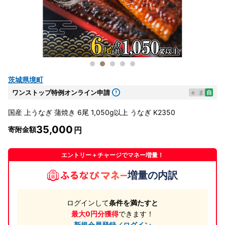
茨城県境町
ワンストップ特例オンライン申請
e
ま
自
国産 上うなぎ 蒲焼き 6尾 1,050g以上 うなぎ K2350
35,000
寄附金額
エントリー＋チャージでマネー増量！
増量の内訳
ログインして
条件を満たすと
最大0円分獲得
できます！
新規会員登録／ログイン