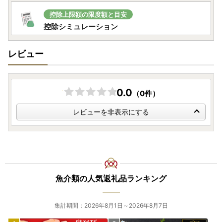
※一部の返礼品につきましては、お盆期間中も発送を行って
控除上限額の限度額と目安
おりますので予めご了承ください。
控除シミュレーション
レビュー
この度は、茨城県境町ふるさと納税ページへお越しいただ
き、誠にありがとうございます。
以下の事項をご確認のうえ、お申込みくださいますようお願
0.0
いいたします。
（0件）
レビューを非表示にする
◆お問い合わせ先◆
境町ふるさと納税サポートセンター
■寄附/ワンストップ特例申請に関すること
[TEL]0280-23-2615（平日9:00-17:00 土日年末年始は除
く）
[Mail]zei@sakaimachi.co.jp
魚介類の人気返礼品ランキング
■返礼品の内容/発送時期等に関すること
[TEL]0280-23-4711（平日9:00-17:00 土日年末年始は除
集計期間：2026年8月1日～2026年8月7日
く）