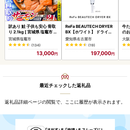
訳あり 鮭 子供も安心 骨取
ReFa BEAUTECH DRYER
牛た
り 2.1kg [ 宮城県 塩竈市 ]
BX【ホワイト】 ドライヤ
のお
鮭
ー 美容 家電 ドライヤー リ
宮城県塩竈市
愛知県名古屋市
大阪
ファ
(134)
(19)
13,000
197,000
最近チェックした返礼品
返礼品詳細ページの閲覧で、ここに履歴が表示されます。