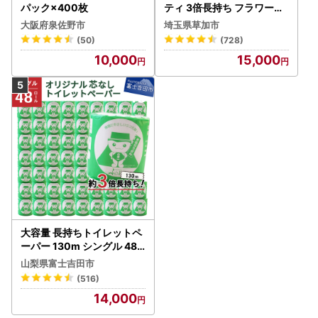
パック×400枚
ティ 3倍長持ち フラワーパ
ック 4ロール×6P
大阪府泉佐野市
埼玉県草加市
(50)
(728)
10,000
15,000
大容量 長持ちトイレットペ
ーパー 130m シングル 48R
芯なし 3倍巻 トイレット
山梨県富士吉田市
(516)
14,000