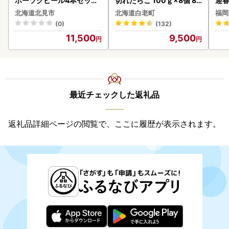
ホーツクビール4本セット
切れたらこ 100ｇ×8個 80
迎
( 飲料 飲み物 お酒 ビール
0g AK081
北海道北見市
北海道白老町
福岡
クラフトビール 瓶ビール
(0)
(132)
贈答 ギフト 贈り物 お中元
11,500
9,500
御中元 お歳暮 御歳暮 お祝
い プレゼント モルトビー
ル 麦芽100% 熨斗 のし )【
028-0064】
最近チェックした返礼品
返礼品詳細ページの閲覧で、ここに履歴が表示されます。