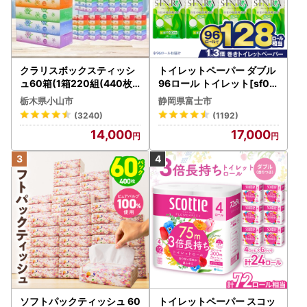
クラリスボックスティッシ
トイレットペーパー ダブル
ュ60箱(1箱220組(440枚))
96ロール トイレット[sf00
(5個入り×12セット)【配送
1-012]
栃木県小山市
静岡県富士市
不可地域：離島・沖縄県】
(3240)
(1192)
【1256759】
14,000
17,000
ソフトパックティッシュ 60
トイレットペーパー スコッ