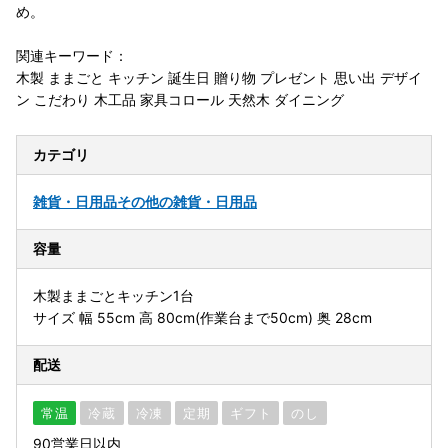
め。
関連キーワード：
木製 ままごと キッチン 誕生日 贈り物 プレゼント 思い出 デザイ
ン こだわり 木工品 家具コロール 天然木 ダイニング
カテゴリ
雑貨・日用品
その他の雑貨・日用品
容量
木製ままごとキッチン1台
サイズ 幅 55cm 高 80cm(作業台まで50cm) 奥 28cm
配送
常温
冷蔵
冷凍
定期
ギフト
のし
90営業日以内