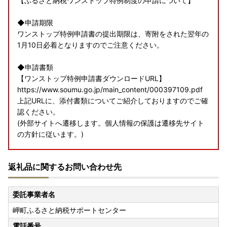
【ふるさと納税ワンストップ特例制度の申請について】
◆申請期限
ワンストップ特例申請書の提出期限は、寄附をされた翌年の
1月10日必着となりますのでご注意ください。
◆申請書類
【ワンストップ特例申請書ダウンロードURL】
https://www.soumu.go.jp/main_content/000397109.pdf
上記URLに、添付書類についてご紹介しておりますのでご確
認ください。
(外部サイトへ遷移します。個人情報の保護は遷移先サイト
の方針に従います。)
◆電子申請
返礼品に関するお問い合わせ先
【ふるさとPASS】ワンストップ特例制度の手続きをスマホ
でできるサービス
https://www.furusato-pass.jp/static/about
委託事業者名
上記URLに、電子申請についてご紹介しておりますのでご確
岬町ふるさと納税サポートセンター
認ください。
(外部サイトへ遷移します。個人情報の保護は遷移先サイト
電話番号