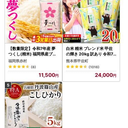
【数量限定】令和7年産 夢
白米 精米 ブレンド米 甲佐
つくし(精米) 福岡県産ブラ
の輝き 20kg 訳あり 令和7
ンド米 10kg (品番:3X11R7)
年産 【価格改定ZS】
福岡県赤村
熊本県甲佐町
(8)
(1016)
11,500
24,000