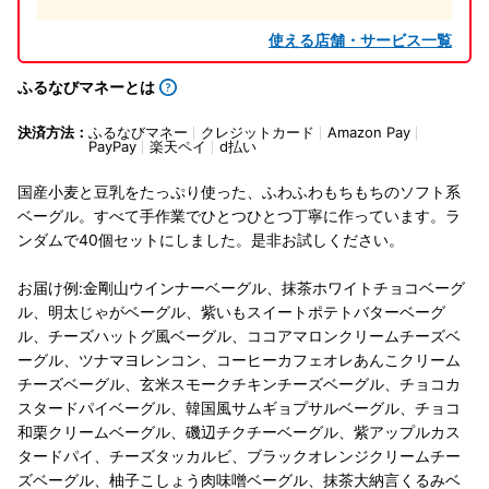
使える店舗・サービス一覧
ふるなびマネーとは
決済方法：
ふるなびマネー
クレジットカード
Amazon Pay
PayPay
楽天ペイ
d払い
国産小麦と豆乳をたっぷり使った、ふわふわもちもちのソフト系
ベーグル。すべて手作業でひとつひとつ丁寧に作っています。ラ
ンダムで40個セットにしました。是非お試しください。
お届け例:金剛山ウインナーベーグル、抹茶ホワイトチョコベーグ
ル、明太じゃがベーグル、紫いもスイートポテトバターベーグ
ル、チーズハットグ風ベーグル、ココアマロンクリームチーズベ
ーグル、ツナマヨレンコン、コーヒーカフェオレあんこクリーム
チーズベーグル、玄米スモークチキンチーズベーグル、チョコカ
スタードパイベーグル、韓国風サムギョプサルベーグル、チョコ
和栗クリームベーグル、磯辺チクチーベーグル、紫アップルカス
タードパイ、チーズタッカルビ、ブラックオレンジクリームチー
ズベーグル、柚子こしょう肉味噌ベーグル、抹茶大納言くるみベ