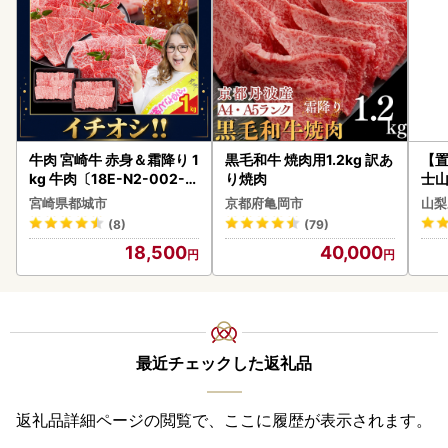
牛肉 宮崎牛 赤身＆霜降り 1
黒毛和牛 焼肉用1.2kg 訳あ
【置
kg 牛肉〔18E-N2-002-1
り焼肉
士山
kg-S4A6-CF〕
180
宮崎県都城市
京都府亀岡市
山梨
(8)
(79)
18,500
40,000
最近チェックした返礼品
返礼品詳細ページの閲覧で、ここに履歴が表示されます。