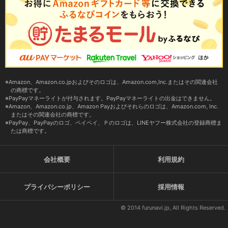
Amazon、Amazon.co.jpおよびそのロゴは、Amazon.com,Inc.またはその関連会社
の商標です。
PayPayマネーライトが付与されます。PayPayマネーライトの出金はできません。
Amazon、Amazon.co.jp、Amazon Payおよびそれらのロゴは、Amazon.com, Inc.
またはその関連会社の商標です。
PayPay、PayPayのロゴ、ペイペイ、Ｐのロゴは、LINEヤフー株式会社の登録商標ま
たは商標です。
会社概要
利用規約
プライバシーポリシー
採用情報
© 2014 furunavi.jp, All Rights Reserved.