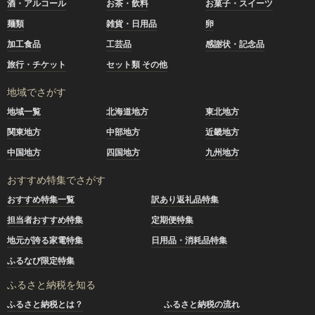
酒・アルコール
お茶・飲料
お菓子・スイーツ
麺類
雑貨・日用品
卵
加工食品
工芸品
感謝状・記念品
旅行・チケット
セット類 その他
地域でさがす
地域一覧
北海道地方
東北地方
関東地方
中部地方
近畿地方
中国地方
四国地方
九州地方
おすすめ特集でさがす
おすすめ特集一覧
訳あり返礼品特集
担当者おすすめ特集
定期便特集
地元が誇る家電特集
日用品・消耗品特集
ふるなび限定特集
ふるさと納税を知る
ふるさと納税とは？
ふるさと納税の流れ