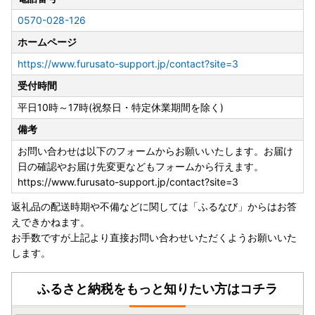
の方針に従います。)
0570-028-126
◆送付先
ホームページ
〒599-0303
https://www.furusato-support.jp/contact?site=3
大阪府泉南郡岬町深日 ２０００－１
受付時間
岬町役場 まちづくり戦略室 企画地方創生担当
TEL：072-492-2775
平日10時～17時(祝祭日・特定休業期間を除く)
備考
お問い合わせは以下のフォームからお願いいたします。お届け
日の確認やお届け先変更などもフォームから行えます。
https://www.furusato-support.jp/contact?site=3
返礼品の配送時期や不備などに関しては「ふるなび」からはお答
えできかねます。
お手数ですが上記より直接お問い合わせいただくようお願いいた
します。
ふるさと納税をもっと知りたい方はコチラ