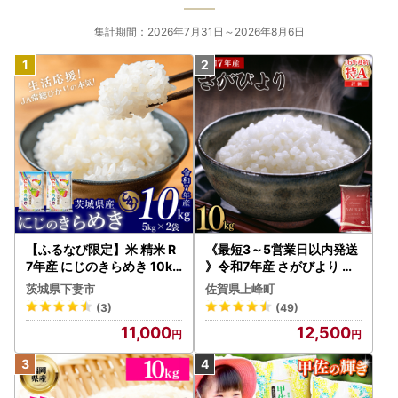
集計期間：2026年7月31日～2026年8月6日
【ふるなび限定】米 精米 R
《最短3～5営業日以内発送
7年産 にじのきらめき 10kg
》令和7年産 さがびより 佐
10月 FN-Limited-PR
賀県産（精米）10kg
茨城県下妻市
佐賀県上峰町
(3)
(49)
11,000
12,500