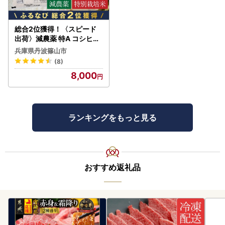
総合2位獲得！〈スピード
出荷〉減農薬 特A コシヒカ
リ 5kg 丹波篠山産 特別栽培
兵庫県丹波篠山市
米 こしひかり
(8)
8,000
ランキングをもっと見る
おすすめ返礼品