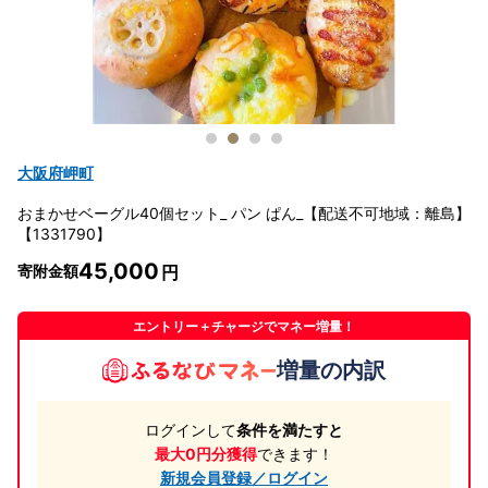
大阪府岬町
おまかせベーグル40個セット_ パン ぱん_【配送不可地域：離島】
【1331790】
45,000
寄附金額
エントリー＋チャージでマネー増量！
増量の内訳
ログインして
条件を満たすと
最大0円分獲得
できます！
新規会員登録／ログイン