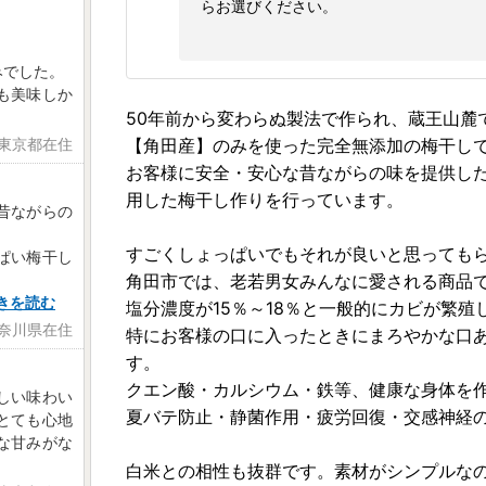
らお選びください。
みでした。
も美味しか
50年前から変わらぬ製法で作られ、蔵王山麓
【角田産】のみを使った完全無添加の梅干し
 東京都在住
お客様に安全・安心な昔ながらの味を提供し
用した梅干し作りを行っています。
昔ながらの
すごくしょっぱいでもそれが良いと思っても
ぱい梅干し
角田市では、老若男女みんなに愛される商品
きを読む
塩分濃度が15％～18％と一般的にカビが繁
神奈川県在住
特にお客様の口に入ったときにまろやかな口あ
す。
クエン酸・カルシウム・鉄等、健康な身体を
しい味わい
夏バテ防止・静菌作用・疲労回復・交感神経
とても心地
な甘みがな
白米との相性も抜群です。素材がシンプルな