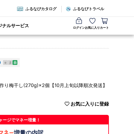
ふるなびカタログ
ふるなびトラベル
ジナルサービス
ログイン
お気に入り
カート
e
ま
自
り梅干し(270g)×2個【10月上旬以降順次発送】
お気に入りに登録
ャージでマネー増量！
増量の内訳