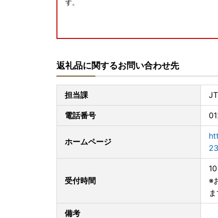
す。
◆お礼の品配送について◆
早期納品や納期日指定、数か月先の納品希望等の
返礼品に関するお問い合わせ先
お届けまでに２～４か月かかる場合がございます
※配送に関するお問い合わせ（ご不在日や長期不
フォームまたはJTBふるさと納税コールセンタ
担当課
J
す。
（ご希望にそえない場合はご了承くださいませ）
電話番号
01
◆アイリスオーヤマ製品について◆
ht
ホームページ
※「組み立て不要」の記載がないものは、お客様
23
ん）
※メーカー保証は、アイリスオーヤマの規定に準
1
ポート・お問合せ」で検索ください）
受付時間
※
※ふるさと納税では領収証がございませんので、
ま
※保証期間の開始日は、返礼品のお届け日から対
※保証適用外品もありますことご承知おきくださ
備考
※未開封・未使用であっても、メーカー保証の期