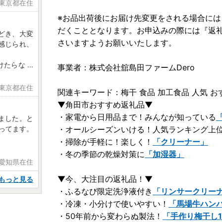
 東京都在住
※お品出荷後にお届け先変更をされる場合には
だくこととなります。お申込みの際には『返
どき、大変
さいますようお願いいたします。
感じられ、
けたらな
...
事業者：株式会社舘島田ファームDero
 東京都在住
関連キーワード：梅干 食品 加工食品 人気 お
▼角田市おすすめ返礼品▼
・家電から日用品まで！みんなが知っている
ました。と
・オールシーズンいける！人気ランキング上
ってます。
・掃除が手軽に！楽しく！
「クリーナー」
・冬の季節の乾燥対策に
「加湿器」
 愛知県在住
▼今、大注目の返礼品！▼
もっと見る
・ふるなび限定洗浄液付き
「リンサークリー
・冷凍・小分けで使いやすい！
「馬場牛ハンバ
・50年前から変わらぬ製法！
「手作り梅干し1