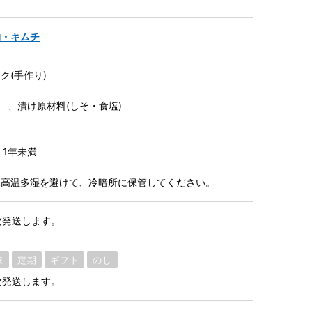
物・キムチ
ク(手作り)
 、漬け原材料(しそ・食塩)
 1年未満
光高温多湿を避けて、冷暗所に保管してください。
次発送します。
凍
定期
ギフト
のし
次発送します。