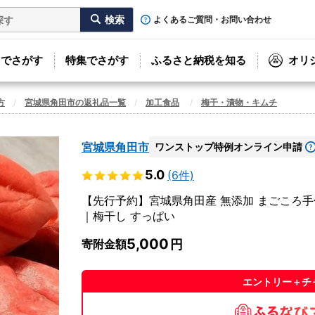
よくあるご質問・お問い合わせ
リでさがす
特集でさがす
ふるさと納税を知る
オリ
方
宮城県角田市の返礼品一覧
加工食品
梅干・漬物・キムチ
宮城県角田市
ワンストップ特例オンライン申請
5.0
(6件)
【先行予約】宮城県角田産 無添加 まごころ手作
｜梅干し すっぱい
5,000
寄附金額
エントリー＋チ