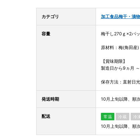
カテゴリ
加工食品
梅干・漬
容量
梅干し270ｇ×2パッ
原材料：梅(角田産)
【賞味期限】
製造日から9ヵ月 ～
保存方法：直射日
発送時期
10月上旬以降、順
配送
常温
冷蔵
冷
10月上旬以降、順