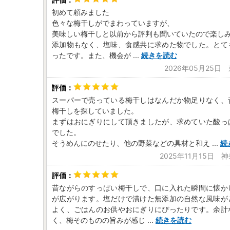
初めて頼みました
色々な梅干しがでまわっていますが、
美味しい梅干しと以前から評判も聞いていたので楽し
添加物もなく、塩味、食感共に求めた物でした。とて
ったです。また、機会が
...
続きを読む
2026年05月25日
スーパーで売っている梅干しはなんだか物足りなく、
梅干しを探していました。
まずはおにぎりにして頂きましたが、求めていた酸っ
でした。
そうめんにのせたり、他の野菜などの具材と和え
...
続
2025年11月15日 
昔ながらのすっぱい梅干しで、口に入れた瞬間に懐か
が広がります。塩だけで漬けた無添加の自然な風味が
よく、ごはんのお供やおにぎりにぴったりです。余計
く、梅そのものの旨みが感じ
...
続きを読む