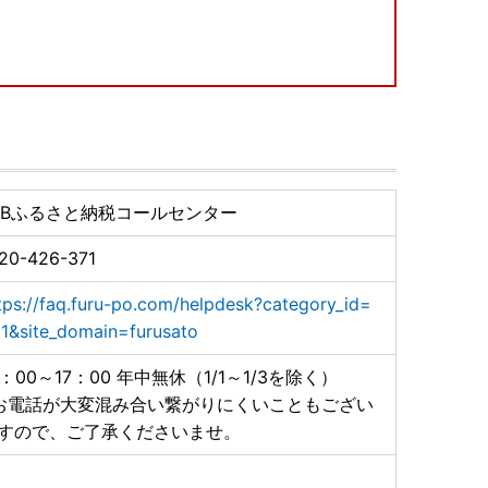
ご要望はお受けできません。
。
在のご予定がある場合）は、ご寄附後に下記問い合わせ
ーまでお電話にてご連絡いただけますようお願いいたしま
TBふるさと納税コールセンター
20-426-371
tps://faq.furu-po.com/helpdesk?category_id=
組み立てとなっております。（工具は入っておりませ
1&site_domain=furusato
じます。（詳細はアイリスオーヤマ公式HP内「お客様サ
0：00～17：00 年中無休（1/1～1/3を除く）
お電話が大変混み合い繋がりにくいこともござい
寄附受領証明書を保管ください。
すので、ご了承くださいませ。
象といたします。
い。
間は変わりません