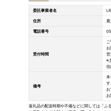
・フルーツ・野菜等の返礼品について
天災・天候等の諸事情の影響による収穫量の激減
委託事業者名
L
不可となる場合がございます。
発送不可となった場合には別の返礼品を代品とし
住所
鹿
・寄附者様ご都合での受取不可について
電話番号
0
長期不在など、寄附者様のご都合でお受け取りで
お受け取りできない期間があらかじめわかってい
ご
ご記入いただき、必ずお知らせください。
お
受付時間
営
・寄附申し込みのキャンセル、返礼品の変更・返
※
信
《熊本地震により被災された皆さまへ/配送遅延
令和8年7月28日に発生した熊本県熊本地方を震
本
お悔やみ申し上げますとともに、被災された皆さ
す
また、皆さまの安全と、被災地域の一日も早い復
備考
お
現在、地震の影響により、熊本県を発着するお荷
お
発生しております。
お届けまで通常よりお時間をいただく場合がござ
返礼品の配送時期や不備などに関しては「ふ
す。