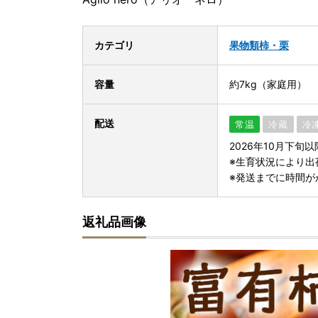
カテゴリ
果物類
柿・栗
容量
約7kg（家庭用）
配送
常温
冷蔵
冷
2026年10月下旬
※生育状況により出
※発送までに時間が
返礼品画像