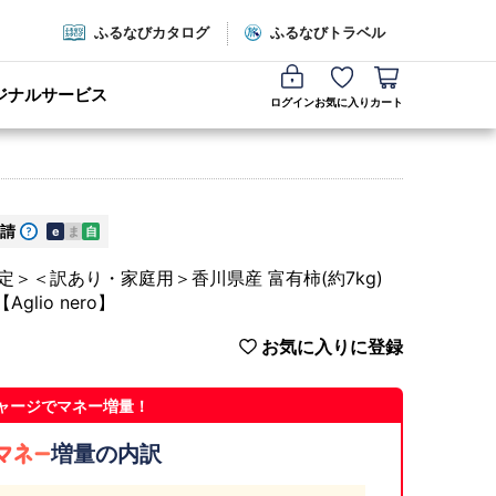
ふるなびカタログ
ふるなびトラベル
ジナルサービス
ログイン
お気に入り
カート
請
e
ま
自
定＞＜訳あり・家庭用＞香川県産 富有柿(約7kg)
glio nero】
お気に入りに登録
ャージでマネー増量！
増量の内訳