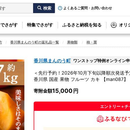
よくあるご質問・お問い合わせ
リでさがす
特集でさがす
ふるさと納税を知る
オリ
方
香川県まんのう町の返礼品一覧
果物類
柿・栗
香川県まんのう町
ワンストップ特例オンライン申
＜先行予約！2026年10月下旬以降順次発送予
香川県 国産 果物 フルーツ カキ 【man087】【A
15,000
寄附金額
エントリー＋チ