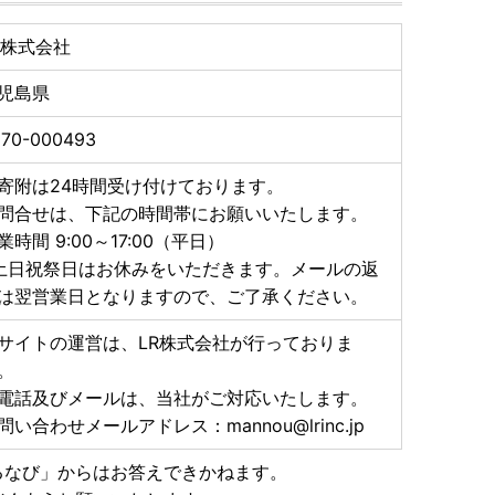
、著しい品質問題などが生じた場合には発送順延、発送
R株式会社
てお送りするなどの対応をさせていただきます。
児島県
570-000493
きなかった場合の再送はいたしかねます。
る場合には、お手数ですがお申し込み時に「備考欄」へ
寄附は24時間受け付けております。
問合せは、下記の時間帯にお願いいたします。
業時間 9:00～17:00（平日）
品はできません。
土日祝祭日はお休みをいただきます。メールの返
は翌営業日となりますので、ご了承ください。
のお知らせ》
源とする地震により、お亡くなりになった方々に謹んで
サイトの運営は、LR株式会社が行っておりま
まに心よりお見舞い申し上げます。
。
旧・復興をお祈り申し上げます。
電話及びメールは、当社がご対応いたします。
物の集荷・配送停止や九州地方を中心とした配送遅延が
問い合わせメールアドレス：mannou@lrinc.jp
いますので、何卒ご理解賜りますようお願い申し上げま
るなび」からはお答えできかねます。