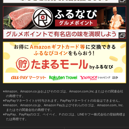
Amazon、Amazon.co.jpおよびそのロゴは、Amazon.com,Inc.またはその関連会社
の商標です。
PayPayマネーライトが付与されます。PayPayマネーライトの出金はできません。
Amazon、Amazon.co.jp、Amazon Payおよびそれらのロゴは、Amazon.com, Inc.
またはその関連会社の商標です。
PayPay、PayPayのロゴ、ペイペイ、Ｐのロゴは、LINEヤフー株式会社の登録商標ま
たは商標です。