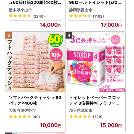
ュ60箱(1箱220組(440枚))
96ロール トイレット[sf00
(5個入り×12セット)【配送
1-012]
栃木県小山市
静岡県富士市
不可地域：離島・沖縄県】
(3240)
(1192)
【1256759】
14,000
17,000
ソフトパックティッシュ 60
トイレットペーパー スコッ
パック×400枚
ティ 3倍長持ち フラワーパ
ック 4ロール×6P
大阪府泉佐野市
埼玉県草加市
(49)
(728)
10,000
15,000