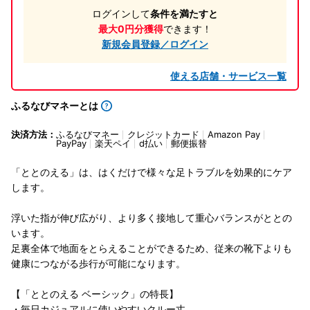
ログインして
条件を満たすと
最大0円分獲得
できます！
新規会員登録／ログイン
使える店舗・サービス一覧
ふるなびマネーとは
決済方法：
ふるなびマネー
クレジットカード
Amazon Pay
PayPay
楽天ペイ
d払い
郵便振替
「ととのえる」は、はくだけで様々な足トラブルを効果的にケア
します。
浮いた指が伸び広がり、より多く接地して重心バランスがととの
います。
足裏全体で地面をとらえることができるため、従来の靴下よりも
健康につながる歩行が可能になります。
【「ととのえる ベーシック」の特長】
・毎日カジュアルに使いやすいクルー丈