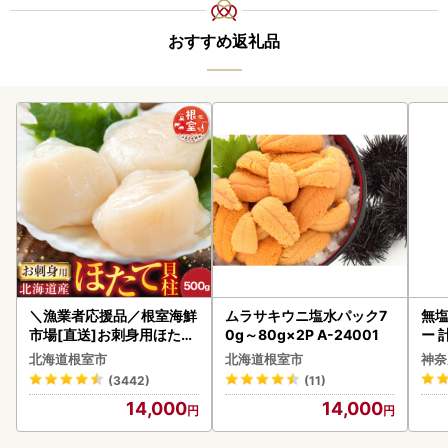
おすすめ返礼品
＼漁業者応援品／根室海鮮
ムラサキウニ塩水パック7
無塩
市場[直送]お刺身用ほたて
0g～80g×2P A-24001
ー 
貝柱500g A-28002
】
北海道根室市
北海道根室市
神奈
(3442)
(11)
14,000
14,000