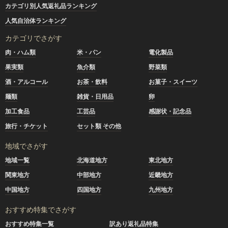
カテゴリ別人気返礼品ランキング
人気自治体ランキング
カテゴリでさがす
肉・ハム類
米・パン
電化製品
果実類
魚介類
野菜類
酒・アルコール
お茶・飲料
お菓子・スイーツ
麺類
雑貨・日用品
卵
加工食品
工芸品
感謝状・記念品
旅行・チケット
セット類 その他
地域でさがす
地域一覧
北海道地方
東北地方
関東地方
中部地方
近畿地方
中国地方
四国地方
九州地方
おすすめ特集でさがす
おすすめ特集一覧
訳あり返礼品特集