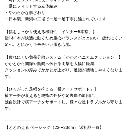
・足にフィットする立体編み
・やわらかな肌ざわり
・日本製。新潟の工場で一足一足丁寧に編まれています
【指をしっかり使える機能性「インナー5本指」】
指1本1本が快適に動くため重心バランスがととのい、疲れにくい
足へ。とにかくキモチいい履き心地。
【疲れにくい負荷分散システム「かかとハニカムクッション」】
かかとから関節や筋肉へ伝わる衝撃を大幅に軽減。
クッションの厚みでかかとが上がり、足指が接地しやすくなりま
す。
【ひろがった足幅を抑える「横アーチサポート」】
横アーチが衰えると親指の外反や足裏痛の原因に。
独自設計で横アーチをサポートし、様々な足トラブルから守りま
す。
ーーーーーーーーーーーーーーーーーー
【ととのえる ベーシック（22〜23cm） 返礼品一覧】