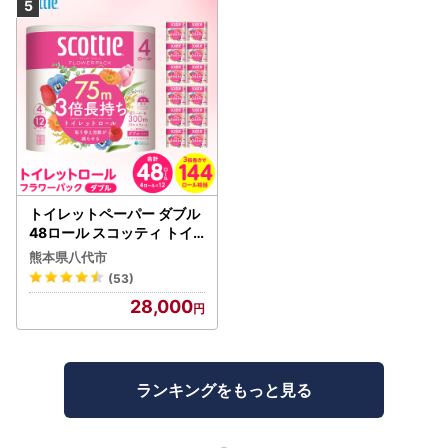
トイレットペーパー ダブル
48ロール スコッティ トイ
レット
熊本県八代市
(53)
28,000
ランキングをもっと見る