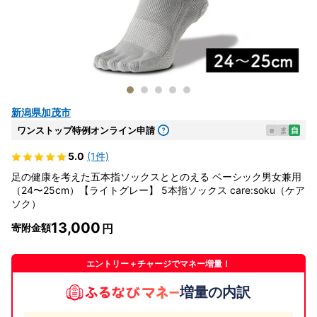
新潟県加茂市
ワンストップ特例オンライン申請
e
ま
自
5.0
(1件)
足の健康を考えた五本指ソックスととのえる ベーシック男女兼用
（24〜25cm）【ライトグレー】 5本指ソックス care:soku（ケア
ソク）
13,000
寄附金額
エントリー＋チャージでマネー増量！
増量の内訳