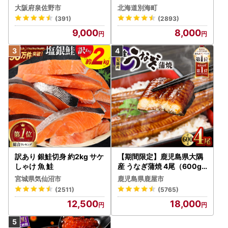
テ 400g（ほたて 帆立 貝柱
大阪府泉佐野市
北海道別海町
冷凍 ）
(391)
(2893)
9,000
8,000
訳あり 銀鮭切身 約2kg サケ
【期間限定】鹿児島県大隅
しゃけ 魚 鮭
産 うなぎ蒲焼 4尾（600g
） KN007-004-04-cp18
宮城県気仙沼市
鹿児島県鹿屋市
うなぎ 鰻 魚 惣菜 総菜
(2511)
(5765)
12,500
18,000