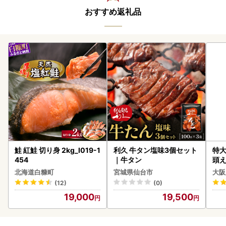
おすすめ返礼品
鮭 紅鮭 切り身 2kg_I019-1
利久 牛タン塩味3個セット
特大
454
｜牛タン
頭え
北海道白糠町
宮城県仙台市
大阪
(12)
(0)
19,000
19,500