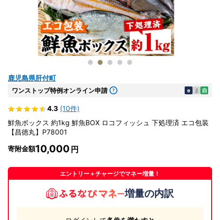
鹿児島県肝付町
ワンストップ特例オンライン申請
e
ま
自
4.3
(10件)
鮮魚ボックス 約1kg 鮮魚BOX ロコフィッシュ 下処理済 エコ包装
【昌徳丸】P78001
10,000
寄附金額
エントリー＋チャージでマネー増量！
増量の内訳