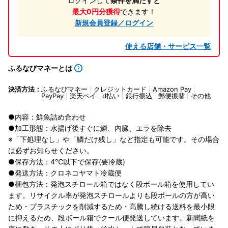
ログインして
条件を満たすと
最大0円分獲得
できます！
新規会員登録／ログイン
使える店舗・サービス一覧
ふるなびマネーとは
決済方法：
ふるなびマネー
クレジットカード
Amazon Pay
PayPay
楽天ペイ
d払い
銀行振込
郵便振替
その他
●内容：鮮魚詰め合わせ
●加工形態：水揚げ後すぐに鱗、内臓、エラを除去
※「下処理なし」や「鱗だけ残し」など指定も可能です。その場合
は必ずお知らせください。
●保存方法：4℃以下で保存(要冷蔵)
●発送方法：クロネコヤマト冷蔵便
●梱包方法：発泡スチロール箱ではなく段ボール箱を使用してい
ます。リサイクル率が発泡スチロールよりも段ボールの方が高い
ため・プラスチックを削減するため・高騰し続ける送料を最小限
に抑えるため、段ボール箱でクール便発送しています。新聞紙を