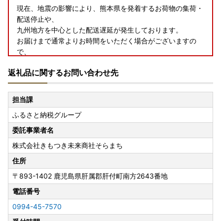
現在、地震の影響により、熊本県を発着するお荷物の集荷・
配送停止や、
九州地方を中心とした配送遅延が発生しております。
お届けまで通常よりお時間をいただく場合がございますの
で、
何卒ご理解賜りますようお願い申し上げます。
返礼品に関するお問い合わせ先
----------------------------------------------
担当課
■【重要】「ヤマト運輸・転送サービスの有料化」について
ふるさと納税グループ
のお知らせ
2023年6月1日以降、送り状に記載された住所以外にお届け
委託事業者名
先を変更（転送）する場合
株式会社きもつき未来商社そらまち
送り状記載のお届け先から変更後のお届け先までの運賃が
「受取人様負担（定価・着払い）」となる場合がございま
住所
す。
〒893-1402
鹿児島県肝属郡肝付町南方2643番地
◆贈答品の場合も「受取人様ご負担」となる場合がございま
電話番号
す。お届け先のご住所入力には十分にご注意下さい。
◆定期便をお申込みの皆様は、お届け先ご変更の場合、必ず
0994-45-7570
肝付町までご連絡下さい。