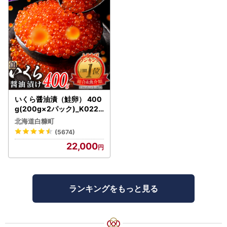
いくら醤油漬（鮭卵） 400
g(200g×2パック)_K022-
1676
北海道白糠町
(5674)
22,000
ランキングをもっと見る