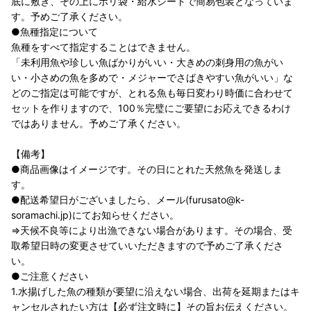
底に敷き、その上にポリ袋・給水シートで簡易包装となっていま
す。予めご了承ください。
●魚種指定について
魚種をすべて指定することはできません。
「未利用魚や珍しい魚ばかりがいい・大きめの刺身用の魚がい
い・小さめの魚を多めで・メジャーでさばきやすい魚がいい」な
どのご指定は可能ですが、とれる魚も毎日変わり時価に合わせて
セットを作りますので、100％完璧にご要望にお応えできるわけ
ではありません。予めご了承ください。
【備考】
●商品画像はイメージです。その日にとれた天然魚を発送しま
す。
●配送希望日がございましたら、メール(furusato@k-
soramachi.jp)にてお知らせください。
⇒天候不良等により出漁できない場合があります。その場合、受
取希望日時の変更させていいただきますので予めご了承くださ
い。
●ご注意ください
1.水揚げした魚の種類が要望に沿えない場合、出荷を延期またはキ
ャンセルされたい方は【必ず注文時に】その旨お伝えください。