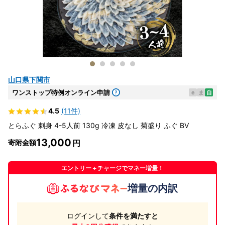
山口県下関市
ワンストップ特例オンライン申請
e
ま
自
4.5
(11件)
とらふぐ 刺身 4-5人前 130g 冷凍 皮なし 菊盛り ふぐ BV
13,000
寄附金額
エントリー＋チャージでマネー増量！
増量の内訳
ログインして
条件を満たすと