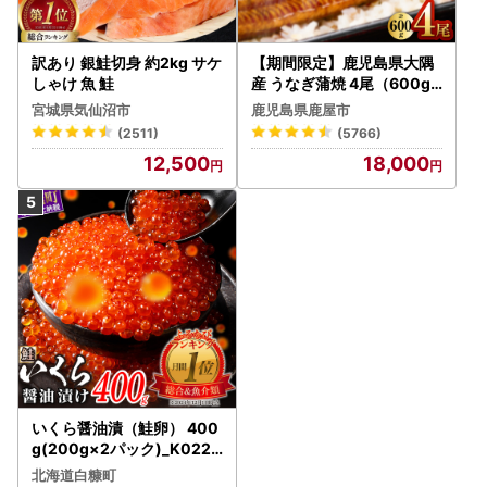
訳あり 銀鮭切身 約2kg サケ
【期間限定】鹿児島県大隅
しゃけ 魚 鮭
産 うなぎ蒲焼 4尾（600g
） KN007-004-04-cp18
宮城県気仙沼市
鹿児島県鹿屋市
うなぎ 鰻 魚 惣菜 総菜
(2511)
(5766)
12,500
18,000
いくら醤油漬（鮭卵） 400
g(200g×2パック)_K022-
1676
北海道白糠町