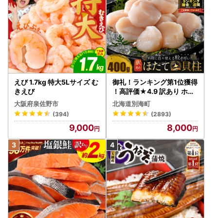
えび 1.7kg 特大5Lサイズ む
御礼！ランキング第1位獲得
きえび
！高評価★4.9 訳あり ホタ
テ 400g（ほたて 帆立 貝柱
大阪府泉佐野市
北海道別海町
冷凍 ）
(394)
(2893)
9,000
8,000