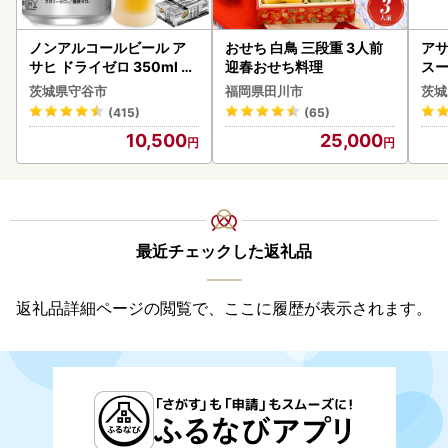
ノンアルコールビール ア
おせち 白鳥 三段重 3人前
アサ
サヒ ドライゼロ 350ml 24
迎春おせち料理
スー
本 ノンアル ビール asashi
8本
茨城県守谷市
福岡県田川市
茨城
守谷市
(415)
(65)
10,500
25,000
最近チェックした返礼品
返礼品詳細ページの閲覧で、ここに履歴が表示されます。