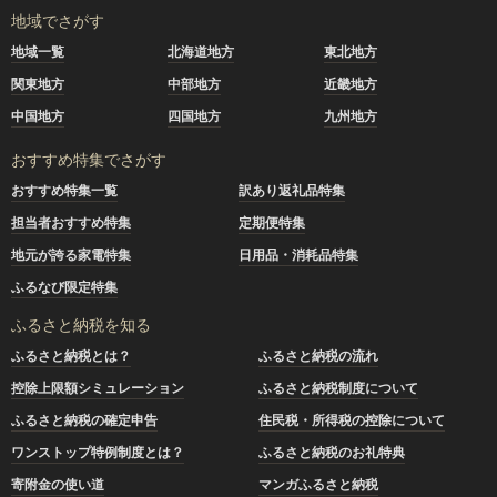
地域でさがす
地域一覧
北海道地方
東北地方
関東地方
中部地方
近畿地方
中国地方
四国地方
九州地方
おすすめ特集でさがす
おすすめ特集一覧
訳あり返礼品特集
担当者おすすめ特集
定期便特集
地元が誇る家電特集
日用品・消耗品特集
ふるなび限定特集
ふるさと納税を知る
ふるさと納税とは？
ふるさと納税の流れ
控除上限額シミュレーション
ふるさと納税制度について
ふるさと納税の確定申告
住民税・所得税の控除について
ワンストップ特例制度とは？
ふるさと納税のお礼特典
寄附金の使い道
マンガふるさと納税