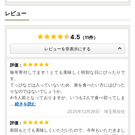
報】に記載の住所に発送いたします。
お礼の特産品とは別にお送りいたします。
レビュー
※12月15日ご入金分までは年内に発送いたします。
※12月16日以降のお申込みに関しては、1月10日以降順次発
送いたします。
4.5
（11件）
▼ワンストップ特例申請書
レビューを非表示にする
ワンストップ特例申請書は、受領証明書と共にお送りいたし
ます。
※住民票住所が返礼品の送付先と異なる場合は必ず備考欄に
毎年寄付してます！とても美味しく特別な日にぴったりで
住民票住所をご記入ください。
す。
※12月27日までご入金分までは年内に発送いたします。
てっぴなどは入っていないため、身を食べたい方にはぴった
※12月28日～12月31日ご入金分は年明けに発送いたします。
りなのではないでしょうか。
1月10日のワンストップ特例制度の申請期限に間に合わない
4-5人前となっておりますが、いつも2人で食べ切ってしま
可能性がございますので、『自治体マイページ』よりオンラ
...
続きを読む
インワンストップ申請をお勧めいたします。
2025年12月26日 埼玉県在住
【ワンストップ特例申請書提出先】
〒750-8521
前回もとても美味しくいただいたので、今年もいただきまし
山口県下関市南部町1番1号