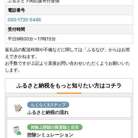
ふるさと下関応援寄付金係
事前にご不在期間等のご連絡がなく返送となった場合、再送
はいたしかねますのであらかじめご了承ください。
電話番号
お届け時期の指定等のご要望につきましては、提供元事業者
050-1730-5446
によっては対応いたしかねる可能性がございますのであらか
じめご了承ください。
受付時間
平日9時00分～17時15分
▼お届け後
返礼品のお受け取り後はすぐに中身や状態をご確認いただ
返礼品の配送時期や不備などに関しては「ふるなび」からはお答
き、万が一不具合等がございましたら、大変お手数ではござ
えできかねます。
いますがお問い合わせ先までご連絡いただきますようお願い
お手数ですが上記より直接お問い合わせいただくようお願いいた
申し上げます。なお、お受け取りからお日にちが経過した後
します。
のご連絡につきましては対応いたしかねる場合がございます
のであらかじめご了承ください。
ふるさと納税をもっと知りたい方はコチラ
■返礼品と関係書類の発送について■
下関市では、返礼品と寄附金受領証明書やワンストップ特例
らくらく3ステップ
申請書などの関係書類は、別に発送しております。
ふるさと納税の流れ
発送スケジュールは以下になります。
控除上限額の限度額と目安
▼寄附金受領証明書
控除シミュレーション
入金確認後、1ヶ月程度で注文内容確認画面の【注文者情