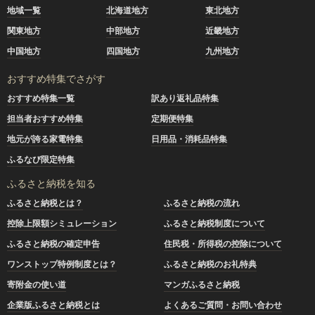
地域一覧
北海道地方
東北地方
関東地方
中部地方
近畿地方
中国地方
四国地方
九州地方
おすすめ特集でさがす
おすすめ特集一覧
訳あり返礼品特集
担当者おすすめ特集
定期便特集
地元が誇る家電特集
日用品・消耗品特集
ふるなび限定特集
ふるさと納税を知る
ふるさと納税とは？
ふるさと納税の流れ
控除上限額シミュレーション
ふるさと納税制度について
ふるさと納税の確定申告
住民税・所得税の控除について
ワンストップ特例制度とは？
ふるさと納税のお礼特典
寄附金の使い道
マンガふるさと納税
企業版ふるさと納税とは
よくあるご質問・お問い合わせ