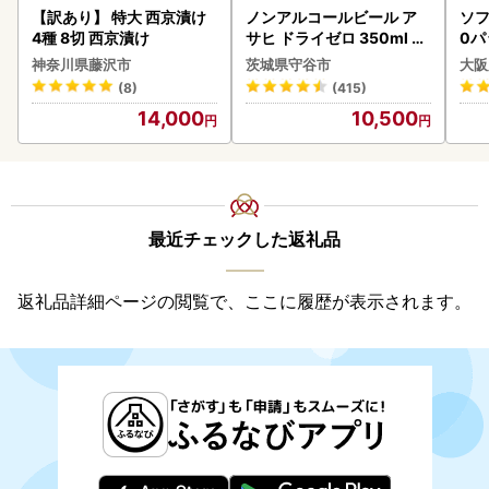
【訳あり】 特大 西京漬け
ノンアルコールビール ア
ソフ
4種 8切 西京漬け
サヒ ドライゼロ 350ml 24
0パ
本 ノンアル ビール asashi
神奈川県藤沢市
茨城県守谷市
大阪
守谷市
(8)
(415)
14,000
10,500
最近チェックした返礼品
返礼品詳細ページの閲覧で、ここに履歴が表示されます。