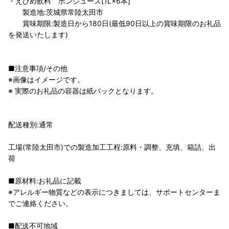
・えひめ飲料 ポンジュース[1L×6本]
製造地:茨城県常陸太田市
賞味期限:製造日から180日(最低90日以上の賞味期限のお礼品
を発送いたします)
■注意事項/その他
※画像はイメージです。
※ 実際のお礼品の容器は紙パックとなります。
配送種別:通常
工場(常陸太田市)での製造加工工程:原料・調整、充填、箱詰、出
荷
■原材料:お礼品に記載
※アレルギー物質などの表示につきましては、サポートセンターま
でご連絡ください。
■配送不可地域