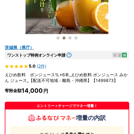
茨城県（県庁）
ワンストップ特例オンライン申請
e
ま
自
5.0
(2件)
えひめ飲料 ポンジュース1L×6本_えひめ飲料 ポンジュース みか
ん ジュース_【配送不可地域：離島・沖縄県】【1499873】
14,000
寄附金額
エントリー＋チャージでマネー増量！
増量の内訳