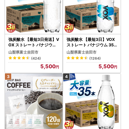
強炭酸水 【最短3日発送】V
強炭酸水 【最短3日】VOX
OX ストレート バナジウム
ストレート バナジウム 35
強炭酸水 35本 500ml ラベ
本 500ml 【富士吉田市限
山梨県富士吉田市
山梨県富士吉田市
ルレス【富士吉田市限定カ
定カートン】炭酸
(424)
(1264)
ートン】 炭酸
5,500
5,500