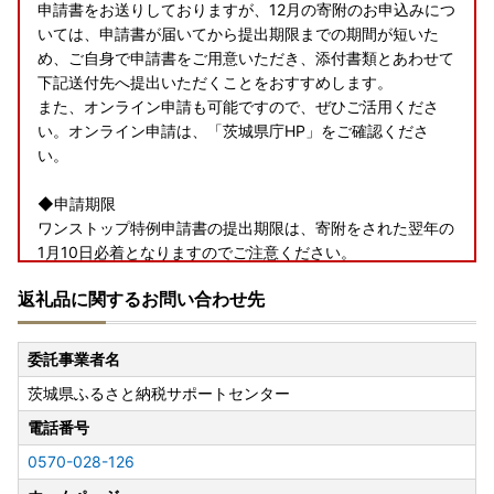
申請書をお送りしておりますが、12月の寄附のお申込みにつ
いては、申請書が届いてから提出期限までの期間が短いた
め、ご自身で申請書をご用意いただき、添付書類とあわせて
下記送付先へ提出いただくことをおすすめします。
また、オンライン申請も可能ですので、ぜひご活用くださ
い。オンライン申請は、「茨城県庁HP」をご確認くださ
い。
◆申請期限
ワンストップ特例申請書の提出期限は、寄附をされた翌年の
1月10日必着となりますのでご注意ください。
返礼品に関するお問い合わせ先
◆申請書類
【ワンストップ特例申請書ダウンロードURL】
https://www.soumu.go.jp/main_content/000397109.pdf
委託事業者名
上記URLに、添付書類についてご紹介しておりますのでご確
茨城県ふるさと納税サポートセンター
認ください。
(外部サイトへの遷移します。個人情報の保護は遷移先サイ
電話番号
トの方針に従います。)
0570-028-126