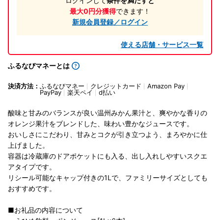
ログインして
条件を満たすと
最大0円分獲得
できます！
新規会員登録／ログイン
使える店舗・サービス一覧
ふるなびマネーとは
決済方法：
ふるなびマネー
クレジットカード
Amazon Pay
PayPay
楽天ペイ
d払い
酸味と甘みのバランスが良い温州みかん果汁と、爽やかな香りの
オレンジ果汁をブレンドした、味わい豊かなジュースです。
おいしさにこだわり、甘みとコクが引き立つよう、まろやかに仕
上げました。
容器は冷蔵庫のドアポケットにも入る、出し入れしやすいスクエ
アタイプです。
リシール可能なキャップ付きの1Lで、ファミリーサイズとしても
おすすめです。
■お礼品の内容について