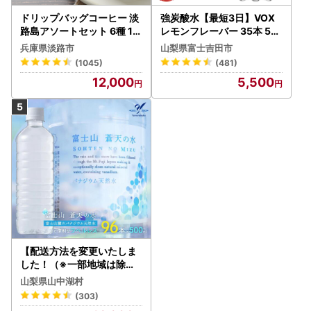
ドリップバッグコーヒー 淡
強炭酸水【最短3日】VOX
路島アソートセット 6種 12
レモンフレーバー 35本 50
0袋 飲み比べ コーヒー
0ml 【富士吉田市限定カー
兵庫県淡路市
山梨県富士吉田市
トン】炭酸
(1045)
(481)
12,000
5,500
【配送方法を変更いたしま
した！（※一部地域は除く
）】＜ラベルレス＞富士山
山梨県山中湖村
蒼天の水 500ml×96本（４
(303)
ケース）YC001