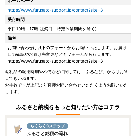
◆送付先
ホームページ
〒310-8555
https://www.furusato-support.jp/contact?site=3
茨城県水戸市笠原町 978番6
受付時間
茨城県税務課税制グループ ふるさと納税担当
平日10時～17時(祝祭日・特定休業期間を除く)
備考
お問い合わせは以下のフォームからお願いいたします。お届け
日の確認やお届け先変更などもフォームから行えます。
https://www.furusato-support.jp/contact?site=3
返礼品の配送時期や不備などに関しては「ふるなび」からはお答
えできかねます。
お手数ですが上記より直接お問い合わせいただくようお願いいた
します。
ふるさと納税をもっと知りたい方はコチラ
らくらく3ステップ
ふるさと納税の流れ