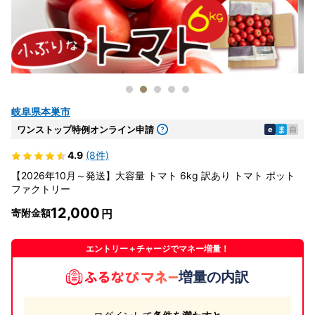
岐阜県本巣市
ワンストップ特例オンライン申請
e
ま
自
4.9
(8件)
【2026年10月～発送】大容量 トマト 6kg 訳あり トマト ポット
ファクトリー
12,000
寄附金額
エントリー＋チャージでマネー増量！
増量の内訳