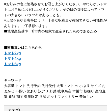
※お好みの色に追熟させてお召し上がりください。やわらかいトマ
トはお早めにお召し上がりください。その日の収穫によってトマ
トの大きさにバラツキがあることも。
※天候不良や災害等により、十分な収穫量が確保できない可能性が
あります。ご了承願います。
■地場産品基準 1|市内の農家で生産されたものであるため
■容量違いはこちらから
トマト2kg
トマト4kg
トマト6kg
キーワード：
大容量 トマト 先行予約 先行受付 大玉トマト の 小ぶり サイズ お
まかせ 不揃い 訳あり 訳アリ 野菜 岐阜県産 本巣市 朝採り 産地直
送 新鮮 期間 数量限定 常温 ポットファクトリー 美味しい
カテゴリ