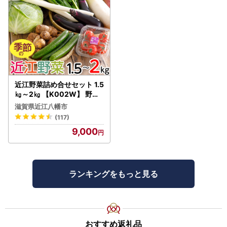
近江野菜詰め合せセット 1.5
㎏～2㎏ 【K002W】 野菜
旬 新鮮
滋賀県近江八幡市
(117)
9,000
ランキングをもっと見る
おすすめ返礼品