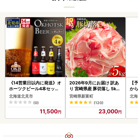
《14営業日以内に発送》オ
2026年9月にお届け 訳あ
【予
ホーツクビール4本セット
り 宮崎県産 豚切落し 5kg
から
( 飲料 飲み物 お酒 ビール
C325-2506-2609
らい
北海道北見市
宮崎県新富町
北海
クラフトビール 瓶ビール
g 
(0)
(120)
贈答 ギフト 贈り物 お中元
)【
11,500
23,000
御中元 お歳暮 御歳暮 お祝
い プレゼント モルトビー
ル 麦芽100% 熨斗 のし )【
028-0064】