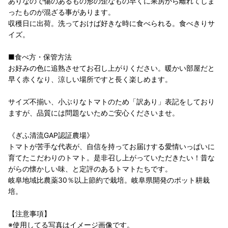
ありなので傷のあるもの形の歪なもの早くに果房から離れてしま
ったものが混ざる事があります。
収穫日に出荷。洗っておけば好きな時に食べられる。食べきりサ
イズ。
■食べ方・保管方法
お好みの色に追熟させてお召し上がりください。暖かい部屋だと
早く赤くなり、涼しい場所ですと長く楽しめます。
サイズ不揃い、小ぶりなトマトのため「訳あり」表記をしており
ますが、品質には問題ないためご安心くださいませ。
《ぎふ清流GAP認証農場》
トマトが苦手な代表が、自信を持ってお届けする愛情いっぱいに
育てたこだわりのトマト。是非召し上がっていただきたい！昔な
がらの懐かしい味、と定評のあるトマトたちです。
岐阜地域比農薬30％以上節約で栽培。岐阜県開発のポット耕栽
培。
【注意事項】
※使用してる写真はイメージ画像です。