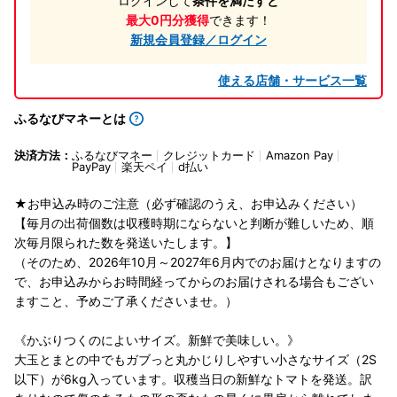
ログインして
条件を満たすと
最大0円分獲得
できます！
新規会員登録／ログイン
使える店舗・サービス一覧
ふるなびマネーとは
決済方法：
ふるなびマネー
クレジットカード
Amazon Pay
PayPay
楽天ペイ
d払い
★お申込み時のご注意（必ず確認のうえ、お申込みください）
【毎月の出荷個数は収穫時期にならないと判断が難しいため、順
次毎月限られた数を発送いたします。】
（そのため、2026年10月～2027年6月内でのお届けとなりますの
で、お申込みからお時間経ってからのお届けされる場合もござい
ますこと、予めご了承くださいませ。）
《かぶりつくのによいサイズ。新鮮で美味しい。》
大玉とまとの中でもガブっと丸かじりしやすい小さなサイズ（2S
以下）が6kg入っています。収穫当日の新鮮なトマトを発送。訳