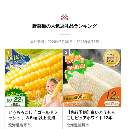
野菜類の人気返礼品ランキング
集計期間：2026年7月30日～2026年8月5日
とうもろこし「 ゴールドラ
【先行予約】白いとうもろ
ッシュ 」 8.5kg 以上 北海
こしピュアホワイト 12本 3.
道 名寄 スイートコーン
6kg（2026年8月下旬から
北海道名寄市
北海道旭川市
発送開始） とうもろこし