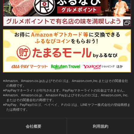
Amazon、Amazon.co.jpおよびそのロゴは、Amazon.com,Inc.またはその関連会社
の商標です。
PayPayマネーライトが付与されます。PayPayマネーライトの出金はできません。
Amazon、Amazon.co.jp、Amazon Payおよびそれらのロゴは、Amazon.com, Inc.
またはその関連会社の商標です。
PayPay、PayPayのロゴ、ペイペイ、Ｐのロゴは、LINEヤフー株式会社の登録商標ま
たは商標です。
会社概要
利用規約