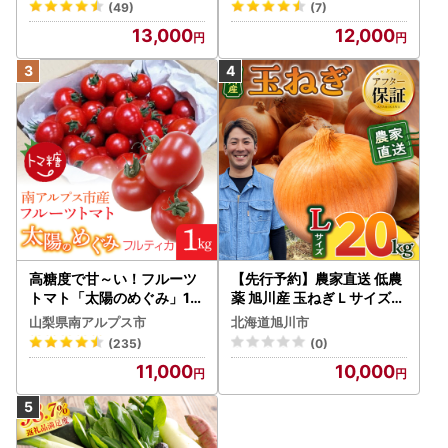
(49)
(7)
13,000
12,000
高糖度で甘～い！フルーツ
【先行予約】農家直送 低農
トマト「太陽のめぐみ」1k
薬 旭川産 玉ねぎＬサイズ2
g ALPBI001 | 高糖度 おす
0kg(2026年9月発送開始
山梨県南アルプス市
北海道旭川市
すめ 産地直送 新鮮 フレッ
予定)_ | 玉ねぎ 05935
(235)
(0)
シュ 高栄養素 南アルプス市
11,000
10,000
山梨 |