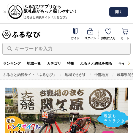
ふるなびアプリなら
返礼品がもっと探しやすい！
開く
ふるさと納税サイト「ふるなび」
ガイド
ログイン
お気に入り
カート
キーワードを入力
ランキング
地域一覧
カテゴリ
特集
ふるさと納税を知る
キャンペ
ふるさと納税サイト「ふるなび」
地域でさがす
中部地方
岐阜県関