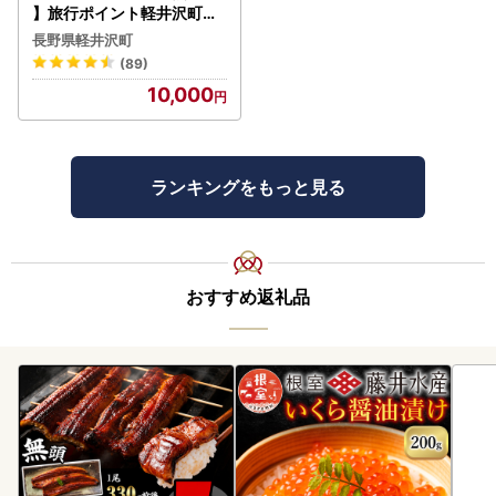
】旅行ポイント軽井沢町ふ
るなびトラベルポイント
長野県軽井沢町
(89)
10,000
ランキングをもっと見る
おすすめ返礼品