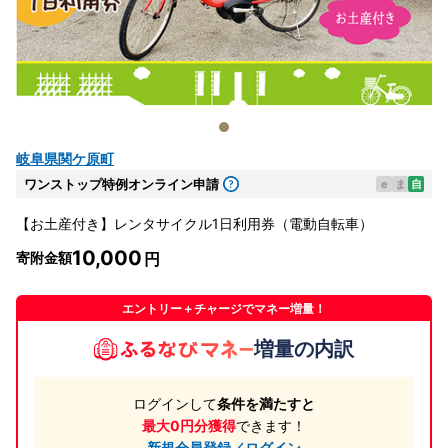
岐阜県関ケ原町
ワンストップ特例オンライン申請
e
ま
自
【お土産付き】レンタサイクル1日利用券（電動自転車）
10,000
寄附金額
エントリー＋チャージでマネー増量！
増量の内訳
ログインして
条件を満たすと
最大0円分獲得
できます！
新規会員登録／ログイン