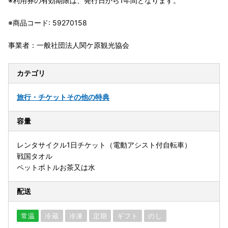
※利用券の有効期限は、発行日から1年間となります。
※商品コード: 59270158
事業者：一般社団法人関ケ原観光協会
カテゴリ
旅行・チケット
その他の特典
容量
レンタサイクル1日チケット（電動アシスト付自転車）
戦国タオル
ペットボトルお茶又は水
配送
常温
冷蔵
冷凍
定期
ギフト
のし