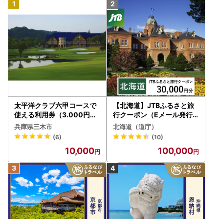
太平洋クラブ六甲コースで
【北海道】JTBふるさと旅
使える利用券（3.000円分
行クーポン（Eメール発行
）
）30,000円分 旅行 トラベ
兵庫県三木市
北海道（道庁）
ル 宿泊 人気 おすすめ JTB
(6)
(10)
W030T
10,000
100,000