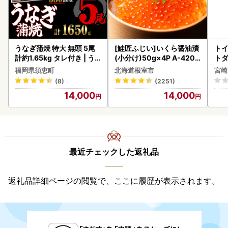
うなぎ蒲焼 特大 無頭 5尾
[鮭匠ふじい]いくら醤油漬
トイ
計約1.65kg タレ付き | う
(小分け)50g×4P A-4209
トダ
なぎ蒲焼
5
速〔
福岡県須恵町
北海道根室市
宮崎
(8)
(2251)
14,000
14,000
最近チェックした返礼品
返礼品詳細ページの閲覧で、ここに履歴が表示されます。