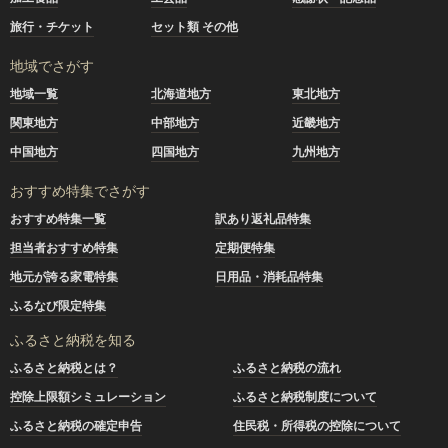
旅行・チケット
セット類 その他
地域でさがす
地域一覧
北海道地方
東北地方
関東地方
中部地方
近畿地方
中国地方
四国地方
九州地方
おすすめ特集でさがす
おすすめ特集一覧
訳あり返礼品特集
担当者おすすめ特集
定期便特集
地元が誇る家電特集
日用品・消耗品特集
ふるなび限定特集
ふるさと納税を知る
ふるさと納税とは？
ふるさと納税の流れ
控除上限額シミュレーション
ふるさと納税制度について
ふるさと納税の確定申告
住民税・所得税の控除について