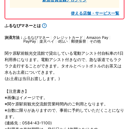
使える店舗・サービス一覧
ふるなびマネーとは
決済方法：
ふるなびマネー
クレジットカード
Amazon Pay
PayPay
楽天ペイ
d払い
郵便振替
その他
関ケ原駅前観光交流館で貸出している電動アシスト付自転車の1日
利用券になります。電動アシスト付きなので、急な坂道でもラク
ラク走行することができます。タオルとペットボトルのお茶又は
水もお土産についてきます。
(お土産は当日お渡しします。)
【注意書き】
※画像はイメージです。
※関ケ原駅前観光交流館営業時間内のご利用となります。
※台数に限りがありますので、事前に予約していただくことになり
ます。
(連絡先：0584-43-1100)