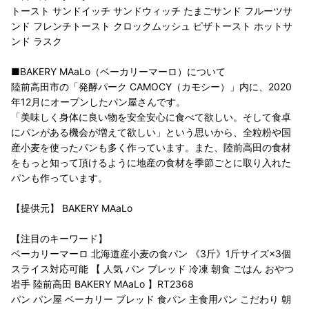
トースト サンドイッチ サンドウィッチ たまごサンド フルーツサ
ンド フレンチトースト クロックムッシュ ピザトースト ホットサ
ンド ラスク
■BAKERY MAaLo（ベーカリーマーロ）について
陸前高田市の「発酵パーク CAMOCY（カモシー）」内に、2020
年12月にオープンしたパン屋さんです。
「美味しく身体に良い物を安全安心に食べて欲しい。そして食卓
にパンがある機会が増えて欲しい」という思いから、全粒粉や国
産小麦を使ったパンも多く作っています。また、陸前高田の食材
をもっと知って頂けるように地産の食材を季節ごとに取り入れた
パンも作っています。
【提供元】 BAKERY MAaLo
【注目のキーワード】
ベーカリーマーロ 北海道産小麦の食パン 《3斤》1斤サイズ×3個
スライス対応可能 【 人気 パン ブレッド 冷凍 朝食 ごはん おやつ
岩手 陸前高田 BAKERY MAaLo 】RT2368
パン パン屋 ベーカリー ブレッド 食パン 主食用パン こだわり 朝