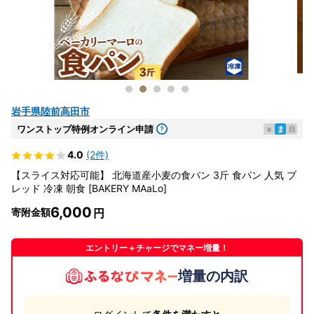
岩手県陸前高田市
ワンストップ特例オンライン申請
e
ま
自
4.0
(2件)
【スライス対応可能】 北海道産小麦の食パン 3斤 食パン 人気 ブ
レッド 冷凍 朝食 [BAKERY MAaLo]
6,000
寄附金額
エントリー＋チャージでマネー増量！
増量の内訳