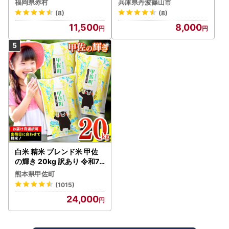
福岡県赤村
兵庫県丹波篠山市
米 こしひかり
(8)
(8)
11,500
8,000
白米 精米 ブレンド米 甲佐
の輝き 20kg 訳あり 令和7
年産 【価格改定ZS】
熊本県甲佐町
(1015)
24,000