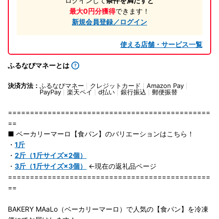
ログインして
条件を満たすと
最大0円分獲得
できます！
新規会員登録／ログイン
使える店舗・サービス一覧
ふるなびマネーとは
決済方法：
ふるなびマネー
クレジットカード
Amazon Pay
PayPay
楽天ペイ
d払い
銀行振込
郵便振替
==============================================
==
■ ベーカリーマーロ【食パン】のバリエーションはこちら！
・
1斤
・
2斤（1斤サイズ×2個）
・
3斤（1斤サイズ×3個）
←現在の返礼品ページ
==============================================
==
BAKERY MAaLo（ベーカリーマーロ）で人気の【食パン】を冷凍