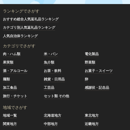
ランキングでさがす
おすすめ総合人気返礼品ランキング
カテゴリ別人気返礼品ランキング
人気自治体ランキング
カテゴリでさがす
肉・ハム類
米・パン
電化製品
果実類
魚介類
野菜類
酒・アルコール
お茶・飲料
お菓子・スイーツ
麺類
雑貨・日用品
卵
加工食品
工芸品
感謝状・記念品
旅行・チケット
セット類 その他
地域でさがす
地域一覧
北海道地方
東北地方
関東地方
中部地方
近畿地方