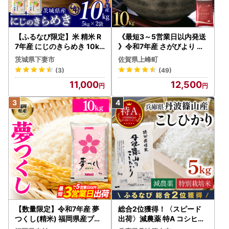
【ふるなび限定】米 精米 R
《最短3～5営業日以内発送
7年産 にじのきらめき 10kg
》令和7年産 さがびより 佐
10月 FN-Limited-PR
賀県産（精米）10kg
茨城県下妻市
佐賀県上峰町
(3)
(49)
11,000
12,500
【数量限定】令和7年産 夢
総合2位獲得！〈スピード
つくし(精米) 福岡県産ブラ
出荷〉減農薬 特A コシヒカ
ンド米 10kg (品番:3X11R7)
リ 5kg 丹波篠山産 特別栽培