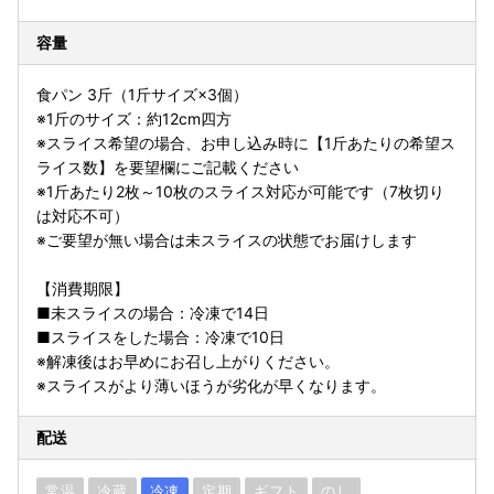
容量
食パン 3斤（1斤サイズ×3個）
※1斤のサイズ：約12cm四方
※スライス希望の場合、お申し込み時に【1斤あたりの希望ス
ライス数】を要望欄にご記載ください
※1斤あたり2枚～10枚のスライス対応が可能です（7枚切り
は対応不可）
※ご要望が無い場合は未スライスの状態でお届けします
【消費期限】
■未スライスの場合：冷凍で14日
■スライスをした場合：冷凍で10日
※解凍後はお早めにお召し上がりください。
※スライスがより薄いほうが劣化が早くなります。
配送
常温
冷蔵
冷凍
定期
ギフト
のし