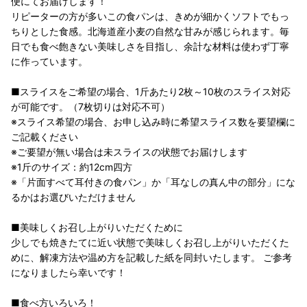
便にてお届けします！
リピーターの方が多いこの食パンは、きめが細かくソフトでもっ
ちりとした食感。北海道産小麦の自然な甘みが感じられます。毎
日でも食べ飽きない美味しさを目指し、余計な材料は使わず丁寧
に作っています。
■スライスをご希望の場合、1斤あたり2枚～10枚のスライス対応
が可能です。（7枚切りは対応不可）
※スライス希望の場合、お申し込み時に希望スライス数を要望欄に
ご記載ください
※ご要望が無い場合は未スライスの状態でお届けします
※1斤のサイズ：約12cm四方
※「片面すべて耳付きの食パン」か「耳なしの真ん中の部分」にな
るかはお選びいただけません
■美味しくお召し上がりいただくために
少しでも焼きたてに近い状態で美味しくお召し上がりいただくた
めに、解凍方法や温め方を記載した紙を同封いたします。 ご参考
になりましたら幸いです！
■食べ方いろいろ！