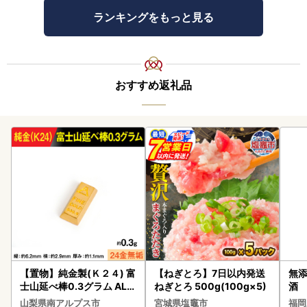
ランキングをもっと見る
おすすめ返礼品
【置物】純金製(Ｋ２４) 富
【ねぎとろ】7日以内発送
無添
士山延べ棒0.3グラム ALP
ねぎとろ 500g(100g×5)
酒
BK193
山梨県南アルプス市
宮城県塩竈市
福岡