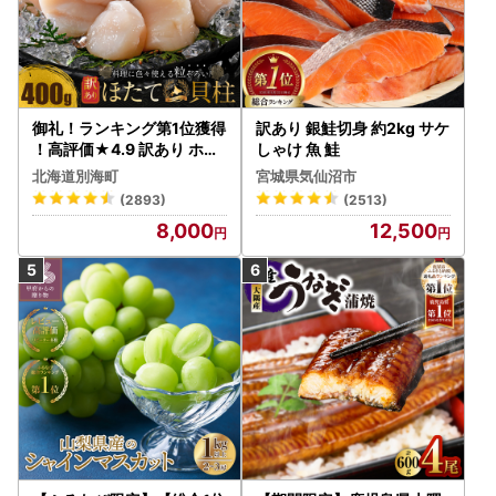
御礼！ランキング第1位獲得
訳あり 銀鮭切身 約2kg サケ
！高評価★4.9 訳あり ホタ
しゃけ 魚 鮭
テ 400g（ほたて 帆立 貝柱
北海道別海町
宮城県気仙沼市
冷凍 ）
(2893)
(2513)
8,000
12,500