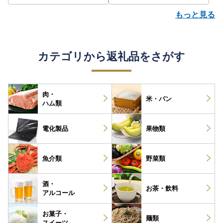
もっと見る
カテゴリから返礼品をさがす
肉・
米・パン
ハム類
電化製品
果物類
魚介類
野菜類
酒・
お茶・
飲料
アルコール
お菓子・
麺類
スイーツ