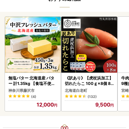
無塩バター 北海道産 バタ
《訳あり》【虎杖浜加工】
牛肉
ー 計1.35kg 【食塩不使用
切れたらこ 100ｇ×8個 80
9種
】
0g AK081
-0
神奈川県藤沢市
北海道白老町
宮崎
シ!
(4)
(132)
12,000
9,500