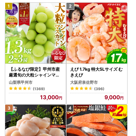
【ふるなび限定】甲州市産
えび 1.7kg 特大5Lサイズ む
厳選旬の大粒シャインマス
きえび
カット 約1.3kg 2～3房【2
山梨県甲州市
大阪府泉佐野市
026年発送】（MG）B12-
(1369)
(396)
472 FN-Limited-VO シャ
13,000
9,000
インマスカット フルーツ