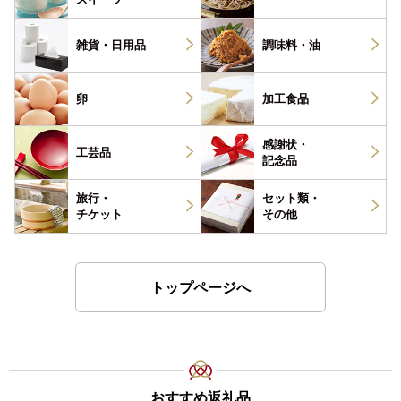
雑貨・
日用品
調味料・
油
卵
加工食品
感謝状・
工芸品
記念品
旅行・
セット類・
チケット
その他
トップページへ
おすすめ返礼品