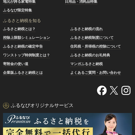
地元が誇る家電特集
日用品・消耗品特集
ふるなび限定特集
ふるさと納税を知る
ふるさと納税とは？
ふるさと納税の流れ
控除上限額シミュレーション
ふるさと納税制度について
ふるさと納税の確定申告
住民税・所得税の控除について
ワンストップ特例制度とは？
ふるさと納税のお礼特典
寄附金の使い道
マンガふるさと納税
企業版ふるさと納税とは
よくあるご質問・お問い合わせ
ふるなびオリジナルサービス