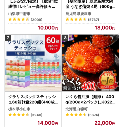
【ふるなび限定】【総合1位
【期間限定】鹿児島県大隅
獲得!! レビュー高評価★】
産 うなぎ蒲焼 4尾（600g
〈2026年度配送分〉山梨
） KN007-004-04-cp18
山梨県甲府市
鹿児島県鹿屋市
県産 シャインマスカット 2
うなぎ 鰻 魚 惣菜 総菜
(2009)
(5767)
～3房（1.0kg以上）シャイ
10,000
18,000
ン フルーツ FN-Limited-S
P
クラリスボックスティッシ
いくら醤油漬（鮭卵） 400
ュ60箱(1箱220組(440枚))
g(200g×2パック)_K022-
(5個入り×12セット)【配送
1676
栃木県小山市
北海道白糠町
不可地域：離島・沖縄県】
(3240)
(5674)
【1256759】
14,000
22,000