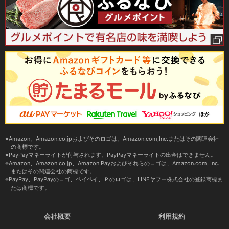
Amazon、Amazon.co.jpおよびそのロゴは、Amazon.com,Inc.またはその関連会社
の商標です。
PayPayマネーライトが付与されます。PayPayマネーライトの出金はできません。
Amazon、Amazon.co.jp、Amazon Payおよびそれらのロゴは、Amazon.com, Inc.
またはその関連会社の商標です。
PayPay、PayPayのロゴ、ペイペイ、Ｐのロゴは、LINEヤフー株式会社の登録商標ま
たは商標です。
会社概要
利用規約