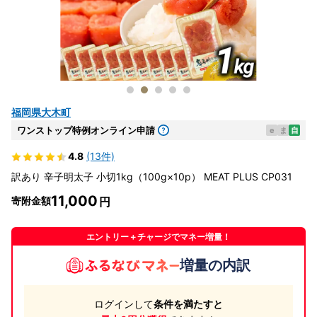
福岡県大木町
ワンストップ特例オンライン申請
e
ま
自
4.8
(13件)
訳あり 辛子明太子 小切1kg（100g×10p） MEAT PLUS CP031
11,000
寄附金額
エントリー＋チャージでマネー増量！
増量の内訳
ログインして
条件を満たすと