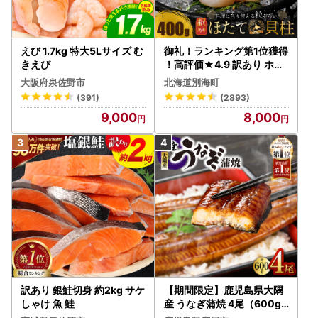
えび 1.7kg 特大5Lサイズ む
御礼！ランキング第1位獲得
きえび
！高評価★4.9 訳あり ホタ
テ 400g（ほたて 帆立 貝柱
大阪府泉佐野市
北海道別海町
冷凍 ）
(391)
(2893)
9,000
8,000
訳あり 銀鮭切身 約2kg サケ
【期間限定】鹿児島県大隅
しゃけ 魚 鮭
産 うなぎ蒲焼 4尾（600g
） KN007-004-04-cp18