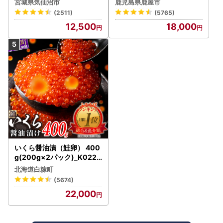
宮城県気仙沼市
鹿児島県鹿屋市
うなぎ 鰻 魚 惣菜 総菜
(2511)
(5765)
12,500
18,000
いくら醤油漬（鮭卵） 400
g(200g×2パック)_K022-
1676
北海道白糠町
(5674)
22,000