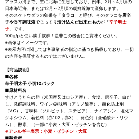
アラスカ湾まで、主に北海に生息しており、例年、2月～4月頃の
日本海近海、または12月～2月頃の朝鮮近海で産卵します。
そのスケトウダラの卵巣を「
タラコ
」と呼び、そのタラコを
唐辛
子や香辛調味液でじっくり漬け込んだ出来たもの
が「
辛子明太
子
」です。
100g/pと使い勝手抜群！是非この機会にご賞味ください。
※画像はイメージです。
※表示内容に関しては各事業者の指定に基づき掲載しており、一切
の内容を保証するものではございません。
【商品説明】
■名称
辛子明太子 小切10パック
■原材料名
すけとうたらの卵（米国産又はロシア産）、食塩、唐辛子、白だ
し、発酵調味料、ワイン/調味料（アミノ酸等）、酸化防止剤
（V.C）、甘味料（ソルビット、ステビア）、ナイアシン、塩化マ
グネシウム、着色料（赤102，赤3）、発色剤（亜硝酸ナトリウ
ム）、酵素、（一部に小麦・大豆・ゼラチンを含む）
※アレルギー表示：小麦・ゼラチン・大豆
■製造者