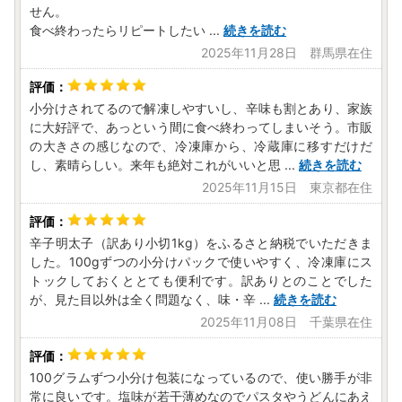
せん。
食べ終わったらリピートしたい
...
続きを読む
2025年11月28日 群馬県在住
小分けされてるので解凍しやすいし、辛味も割とあり、家族
に大好評で、あっという間に食べ終わってしまいそう。市販
の大きさの感じなので、冷凍庫から、冷蔵庫に移すだけだ
し、素晴らしい。来年も絶対これがいいと思
...
続きを読む
2025年11月15日 東京都在住
辛子明太子（訳あり小切1kg）をふるさと納税でいただきま
した。100gずつの小分けパックで使いやすく、冷凍庫にス
トックしておくととても便利です。訳ありとのことでした
が、見た目以外は全く問題なく、味・辛
...
続きを読む
2025年11月08日 千葉県在住
100グラムずつ小分け包装になっているので、使い勝手が非
常に良いです。塩味が若干薄めなのでパスタやうどんにあえ