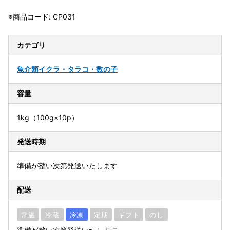
※商品コード: CP031
カテゴリ
魚介類
イクラ・タラコ・数の子
容量
1kg（100g×10p）
発送時期
準備が整い次第発送いたします
配送
常温
冷蔵
冷凍
定期
ギフト
のし