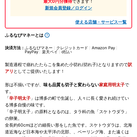
最大0円分獲得
できます！
新規会員登録／ログイン
使える店舗・サービス一覧
ふるなびマネーとは
決済方法：
ふるなびマネー
クレジットカード
Amazon Pay
PayPay
楽天ペイ
d払い
製造過程で崩れたたらこを集めた小切れ(切れ子)となりますので
訳
アリ
としてご提供いたします！
形は不揃いですが、
味も品質も切子と変わらない
家庭用明太子
で
す。
「
辛子明太子
」は博多の町で生誕し、人々に長く愛され続けてい
る博多自慢の味です。
「辛子明太子」の原料となるのは、タラ科の魚「スケトウダラ」
の卵巣。
全長約60cmほどの細長い形をした魚です。スケトウダラは、北海
道近海など日本海や太平洋の北部、、ベーリング海、また遠くは