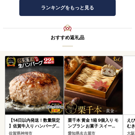
ランキングをもっと見る
おすすめ返礼品
【14日以内発送！数量限定
栗千本 黄金 1箱 9個入り モ
えび
】佐賀牛入り ハンバーグ 2
ンブラン お菓子 スイーツ
む
2個 2.6kg(120g×22個)(H
デザート モンブラン 人気
佐賀県神埼市
愛知県名古屋市
大阪