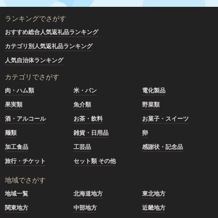
ランキングでさがす
おすすめ総合人気返礼品ランキング
カテゴリ別人気返礼品ランキング
人気自治体ランキング
カテゴリでさがす
肉・ハム類
米・パン
電化製品
果実類
魚介類
野菜類
酒・アルコール
お茶・飲料
お菓子・スイーツ
麺類
雑貨・日用品
卵
加工食品
工芸品
感謝状・記念品
旅行・チケット
セット類 その他
地域でさがす
地域一覧
北海道地方
東北地方
関東地方
中部地方
近畿地方