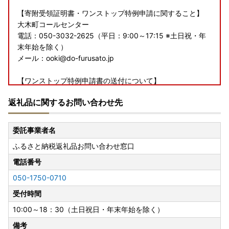
【寄附受領証明書・ワンストップ特例申請に関すること】
大木町コールセンター
電話：050-3032-2625（平日：9:00～17:15 ※土日祝・年
末年始を除く）
メール：ooki@do-furusato.jp
【ワンストップ特例申請書の送付について】
2026年4月1日以降にご入金の寄附者様へはワンストップ特
返礼品に関するお問い合わせ先
例申請書の送付を希望した場合でも、送付いたしません。
申請書が必要な方は、
大木町ホームページ
よりダウンロード
及び印刷の上、記入してご送付下さい。
委託事業者名
必要な添付書類、送付先についても
大木町ホームページ
でご
ふるさと納税返礼品お問い合わせ窓口
案内しております。
電話番号
■返礼品について
050-1750-0710
入金確認後の寄附者様都合の申込みのキャンセル、返礼品の
変更・返品はお受けできかねます。
受付時間
また、寄附者様都合でお受け取りができなかった際の再配送
10:00～18：30（土日祝日・年末年始を除く）
は致しかねますので、予めご了承ください。
備考