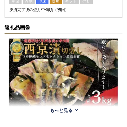
常温
冷蔵
冷凍
定期
ギフト
のし
決済完了後の翌月中旬頃（初回）
返礼品画像
もっと見る