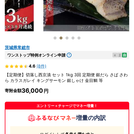
茨城県常総市
ワンストップ特例オンライン申請
e
ま
自
4.6
(8件)
【定期便】切落し西京漬 セット 1kg 3回 定期便 銀だら さば さわ
ら カラスガレイ キングサーモン 銀しゃけ 金目鯛 等
36,000
寄附金額
エントリー＋チャージでマネー増量！
増量の内訳