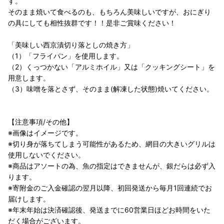
す。
そのまま焼いて食べるのも、もちろん美味しいですが、おにぎり
の具にしても相性抜群です！！是非ご賞味ください！
「美味しい西京漬切り落としの焼き方」
（1）「フライパン」を使用します。
（2）くっつかない「アルミホイル」又は「クッキングシート」を
用意します。
（3）味噌を落とさず、そのまま(解凍した状態)焼いてください。
【注意事項/その他】
※画像はイメージです。
※切り身が落ちてしまう可能性があるため、網目の大きいグリルは
使用しないでください。
※商品はアソートの為、魚の指定はできませんが、銀だらは必ず入
ります。
※寄附金のご入金確認の翌月以降、初回発送から毎月1回連続でお
届けします。
※年末年始は決済確認後、発送までに60営業日ほどお時間をいた
だく場合がございます。