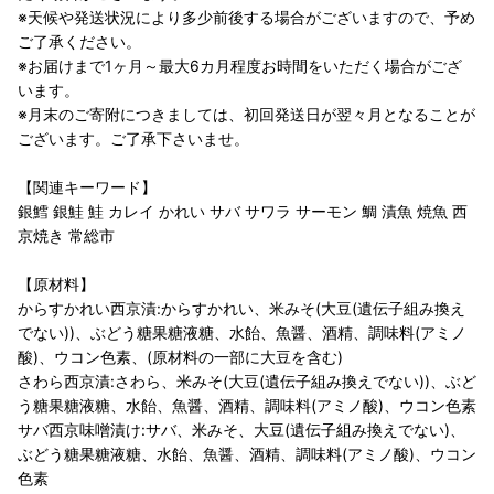
※天候や発送状況により多少前後する場合がございますので、予め
ご了承ください。
※お届けまで1ヶ月～最大6カ月程度お時間をいただく場合がござ
います。
※月末のご寄附につきましては、初回発送日が翌々月となることが
ございます。ご了承下さいませ。
【関連キーワード】
銀鱈 銀鮭 鮭 カレイ かれい サバ サワラ サーモン 鯛 漬魚 焼魚 西
京焼き 常総市
【原材料】
からすかれい西京漬:からすかれい、米みそ(大豆(遺伝子組み換え
でない))、ぶどう糖果糖液糖、水飴、魚醤、酒精、調味料(アミノ
酸)、ウコン色素、(原材料の一部に大豆を含む)
さわら西京漬:さわら、米みそ(大豆(遺伝子組み換えでない))、ぶど
う糖果糖液糖、水飴、魚醤、酒精、調味料(アミノ酸)、ウコン色素
サバ西京味噌漬け:サバ、米みそ、大豆(遺伝子組み換えでない)、
ぶどう糖果糖液糖、水飴、魚醤、酒精、調味料(アミノ酸)、ウコン
色素