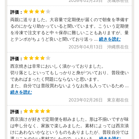
2026年02月25日 茨城県在住
両親に送りました。大容量で定期便が届くので朝食を準備す
るのにかなり助かっていると聞いています。こういう定期便
を冷凍で注文すると中々保存に難しいこともありますが、量
とテンポがちょうど良いと聞いており送っ
...
続きを読む
2025年04月13日 沖縄県在住
西京焼きは非常においしく漬かっておりました。
切り落としといってもしっかりと身がついており、普段使い
であればまったく問題にならないと思います。
また、自分では普段買わないようなお魚も入っているため
...
続きを読む
2023年02月26日 東京都在住
西京漬けが好きで定期便を頼みました。形は不揃いですが味
は申し分なく、家族で楽しみました。素材によっては西京漬
けにあわないかなというものもありましたが、普段自分では
選ぶことのない素材でしたので、いろいろ
...
続きを読む