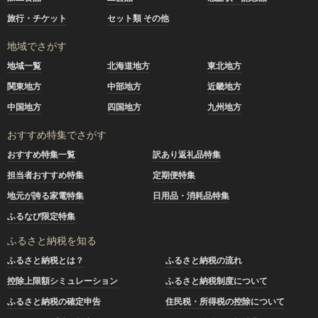
旅行・チケット
セット類 その他
地域でさがす
地域一覧
北海道地方
東北地方
関東地方
中部地方
近畿地方
中国地方
四国地方
九州地方
おすすめ特集でさがす
おすすめ特集一覧
訳あり返礼品特集
担当者おすすめ特集
定期便特集
地元が誇る家電特集
日用品・消耗品特集
ふるなび限定特集
ふるさと納税を知る
ふるさと納税とは？
ふるさと納税の流れ
控除上限額シミュレーション
ふるさと納税制度について
ふるさと納税の確定申告
住民税・所得税の控除について