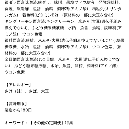
銀ダラ西京味噌漬:銀ダラ、味噌、果糖ブドウ糖液、発酵調味料、
食塩、醸造酢、魚醤、酒精、調味料(アミノ酸)、増粘剤(キサンタ
ンガム)、着色料(ビタミンB2)、(原材料の一部に大豆を含む)
キングサーモン西京漬:キングサーモン、米みそ(大豆(遺伝子組み
換えでない))、ぶどう糖果糖液糖、水飴、魚醤、酒精、調味料(ア
ミノ酸)、ウコン色素
銀鮭西京漬:銀鮭、米みそ(大豆(遺伝子組み換えでない))ぶどう糖果
糖液糖、水飴、魚醤、酒精、調味料(アミノ酸)、ウコン色素、(原
材料の一部に大豆を含む)
金目鯛西京味噌漬け:金目鯛、米みそ、大豆(遺伝子組み換えでな
い)、ぶどう糖果糖液糖、水飴、魚醤、酒精、調味料(アミノ酸)、
ウコン色素
【アレルギー】
さけ（鮭）、さば、大豆
【賞味期限】
製造から180日
キーワード：【その他の定期便】特集