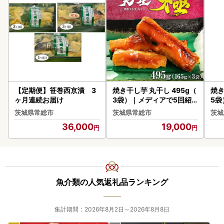
【定期便】笹巻西京漬 3
焼き干し芋 丸干し 495g（
焼き
ヶ月連続お届け
3袋）｜メディアで5回紹
5袋
介 茨城県産 紅はるか 濃厚
介 
茨城県常総市
茨城県常総市
茨城
甘い 高糖度 天星極
甘い
36,000
19,000
魚介類の人気返礼品ランキング
集計期間：2026年8月2日～2026年8月8日