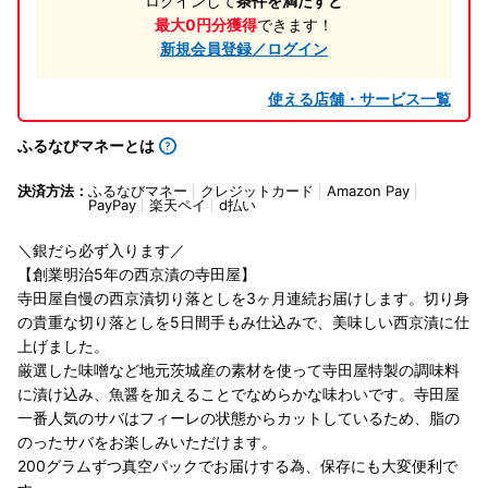
ログインして
条件を満たすと
最大0円分獲得
できます！
新規会員登録／ログイン
使える店舗・サービス一覧
ふるなびマネーとは
決済方法：
ふるなびマネー
クレジットカード
Amazon Pay
PayPay
楽天ペイ
d払い
＼銀だら必ず入ります／
【創業明治5年の西京漬の寺田屋】
寺田屋自慢の西京漬切り落としを3ヶ月連続お届けします。切り身
の貴重な切り落としを5日間手もみ仕込みで、美味しい西京漬に仕
上げました。
厳選した味噌など地元茨城産の素材を使って寺田屋特製の調味料
に漬け込み、魚醤を加えることでなめらかな味わいです。寺田屋
一番人気のサバはフィーレの状態からカットしているため、脂の
のったサバをお楽しみいただけます。
200グラムずつ真空パックでお届けする為、保存にも大変便利で