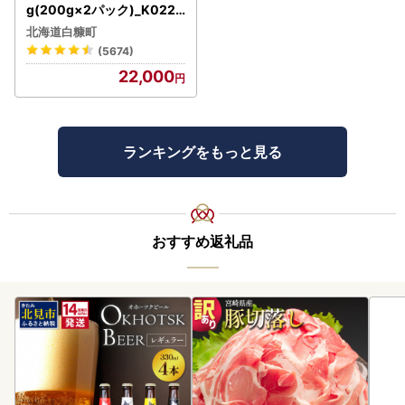
g(200g×2パック)_K022-
1676
北海道白糠町
(5674)
22,000
ランキングをもっと見る
おすすめ返礼品