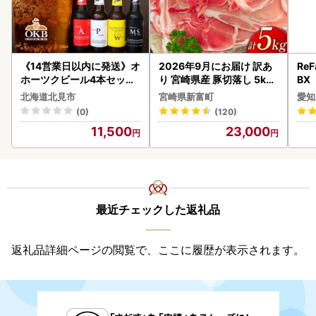
《14営業日以内に発送》オ
2026年9月にお届け 訳あ
ReF
ホーツクビール4本セット
り 宮崎県産 豚切落し 5kg
BX
( 飲料 飲み物 お酒 ビール
C325-2506-2609
ー 
北海道北見市
宮崎県新富町
愛知
クラフトビール 瓶ビール
フ
(0)
(120)
贈答 ギフト 贈り物 お中元
11,500
23,000
御中元 お歳暮 御歳暮 お祝
い プレゼント モルトビー
ル 麦芽100% 熨斗 のし )【
028-0064】
最近チェックした返礼品
返礼品詳細ページの閲覧で、ここに履歴が表示されます。