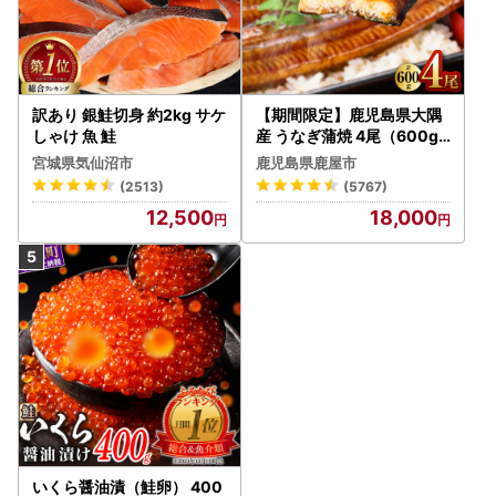
訳あり 銀鮭切身 約2kg サケ
【期間限定】鹿児島県大隅
しゃけ 魚 鮭
産 うなぎ蒲焼 4尾（600g
） KN007-004-04-cp18
宮城県気仙沼市
鹿児島県鹿屋市
うなぎ 鰻 魚 惣菜 総菜
(2513)
(5767)
12,500
18,000
いくら醤油漬（鮭卵） 400