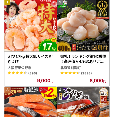
えび 1.7kg 特大5Lサイズ む
御礼！ランキング第1位獲得
きえび
！高評価★4.9 訳あり ホタ
テ 400g（ほたて 帆立 貝柱
大阪府泉佐野市
北海道別海町
冷凍 ）
(396)
(2893)
9,000
8,000