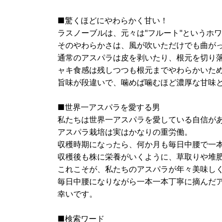
■驚くほどにやわらかく甘い！
ラスノーブルは、元々は"フルート"というホ
そのやわらかさは、風が吹いただけでも曲が
通常のアスパラは皮を剥いたり、根元を切り
ャキ食感は残しつつも根元までやわらかいた
旨味が段違いで、噛めば噛むほど濃厚な甘味
■世界一アスパラを愛する男
私たちは世界一アスパラを愛している自信が
アスパラ栽培は実はかなりの重労働。
収穫時期になったら、何か月も毎日中腰で一
収穫後も株に栄養がいくように、草取りや堆
これこそが、私たちのアスパラが年々美味し
毎日中腰になりながら一本一本丁寧に摘んだ
幸いです。
■検索ワード