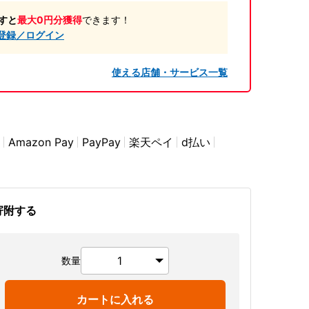
すと
最大0円分獲得
できます！
登録／ログイン
使える店舗・サービス一覧
Amazon Pay
PayPay
楽天ペイ
d払い
寄附する
数量
カートに入れる