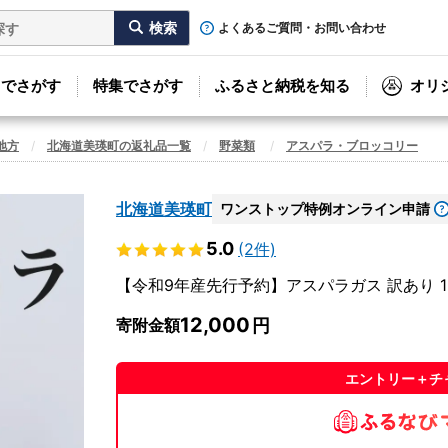
よくあるご質問・お問い合わせ
リでさがす
特集でさがす
ふるさと納税を知る
オリ
地方
北海道美瑛町の返礼品一覧
野菜類
アスパラ・ブロッコリー
北海道美瑛町
ワンストップ特例オンライン申請
5.0
(2件)
【令和9年産先行予約】アスパラガス 訳あり 1
12,000
寄附金額
エントリー＋チ