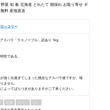
菜 旬 春 北海道 とれたて 朝採れ お取り寄せ ギ
料無料 産地直送
ブロッコリー
ンアスパラ「ラスノーブル」訳あり 1kg
種特性である、
い
徴が強く出過ぎてしまった残念なアスパラ達ですが、味
わりません。
穫によってばらつきがありますがご了承ください。
凍
定期
ギフト
のし
6月頃の発送予定となります。