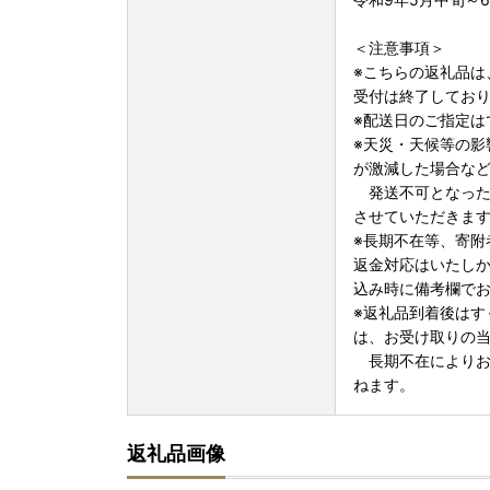
＜注意事項＞
※こちらの返礼品は
受付は終了してお
※配送日のご指定は
※天災・天候等の影
が激減した場合な
発送不可となった
させていただきま
※長期不在等、寄附
返金対応はいたし
込み時に備考欄で
※返礼品到着後はす
は、お受け取りの
長期不在によりお
ねます。
返礼品画像