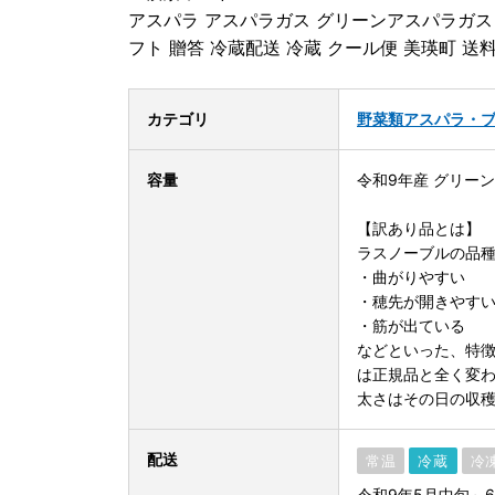
アスパラ アスパラガス グリーンアスパラガス 野
フト 贈答 冷蔵配送 冷蔵 クール便 美瑛町 送
カテゴリ
野菜類
アスパラ・
容量
令和9年産 グリー
【訳あり品とは】
ラスノーブルの品
・曲がりやすい
・穂先が開きやす
・筋が出ている
などといった、特
は正規品と全く変
太さはその日の収
配送
常温
冷蔵
冷
令和9年5月中旬～