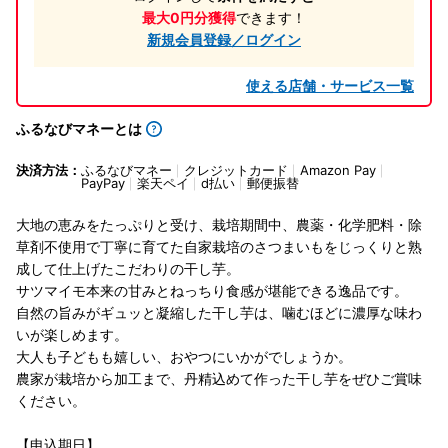
最大0円分獲得
できます！
新規会員登録／ログイン
使える店舗・サービス一覧
ふるなびマネーとは
決済方法：
ふるなびマネー
クレジットカード
Amazon Pay
PayPay
楽天ペイ
d払い
郵便振替
大地の恵みをたっぷりと受け、栽培期間中、農薬・化学肥料・除
草剤不使用で丁寧に育てた自家栽培のさつまいもをじっくりと熟
成して仕上げたこだわりの干し芋。
サツマイモ本来の甘みとねっちり食感が堪能できる逸品です。
自然の旨みがギュッと凝縮した干し芋は、噛むほどに濃厚な味わ
いが楽しめます。
大人も子どもも嬉しい、おやつにいかがでしょうか。
農家が栽培から加工まで、丹精込めて作った干し芋をぜひご賞味
ください。
【申込期日】