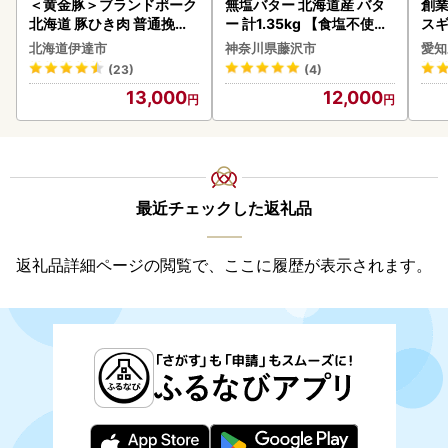
＜黄金豚＞ブランドポーク
無塩バター 北海道産 バタ
創業
北海道 豚ひき肉 普通挽き
ー 計1.35kg 【食塩不使用
スギ
200g 10パック 計2kg
】
み 
北海道伊達市
神奈川県藤沢市
愛知
惣菜
(23)
(4)
ンバ
13,000
12,000
最近チェックした返礼品
返礼品詳細ページの閲覧で、ここに履歴が表示されます。