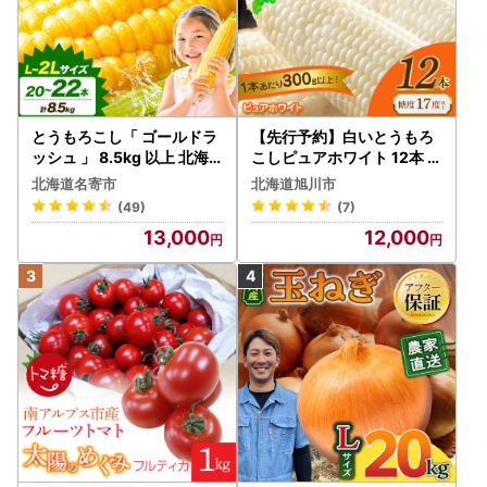
とうもろこし「 ゴールドラ
【先行予約】白いとうもろ
ッシュ 」 8.5kg 以上 北海
こしピュアホワイト 12本 3.
道 名寄 スイートコーン
6kg（2026年8月下旬から
北海道名寄市
北海道旭川市
発送開始） とうもろこし
(49)
(7)
13,000
12,000