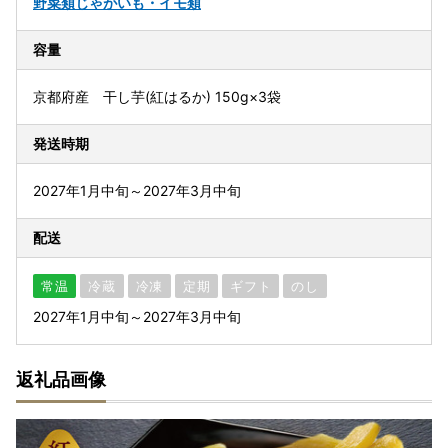
野菜類
じゃがいも・イモ類
容量
京都府産 干し芋(紅はるか) 150g×3袋
発送時期
2027年1月中旬～2027年3月中旬
配送
常温
冷蔵
冷凍
定期
ギフト
のし
2027年1月中旬～2027年3月中旬
返礼品画像