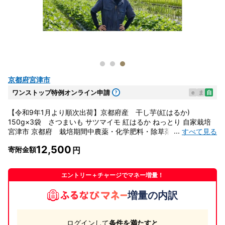
京都府宮津市
ワンストップ特例オンライン申請
e
ま
自
【令和9年1月より順次出荷】京都府産 干し芋(紅はるか)
150g×3袋 さつまいも サツマイモ 紅はるか ねっとり 自家栽培
...
すべて見る
宮津市 京都府 栽培期間中農薬・化学肥料・除草剤不使用 myz11
myz20
12,500
寄附金額
エントリー＋チャージでマネー増量！
増量の内訳
ログインして
条件を満たすと