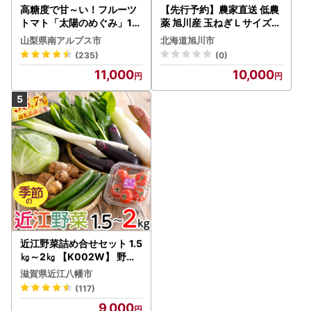
高糖度で甘～い！フルーツ
【先行予約】農家直送 低農
トマト「太陽のめぐみ」1k
薬 旭川産 玉ねぎＬサイズ2
g ALPBI001 | 高糖度 おす
0kg(2026年9月発送開始
山梨県南アルプス市
北海道旭川市
すめ 産地直送 新鮮 フレッ
予定)_ | 玉ねぎ 05935
(235)
(0)
シュ 高栄養素 南アルプス市
11,000
10,000
山梨 |
近江野菜詰め合せセット 1.5
㎏～2㎏ 【K002W】 野菜
旬 新鮮
滋賀県近江八幡市
(117)
9,000