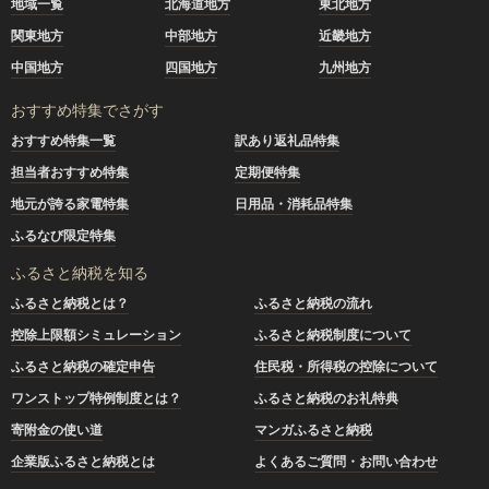
地域一覧
北海道地方
東北地方
関東地方
中部地方
近畿地方
中国地方
四国地方
九州地方
おすすめ特集でさがす
おすすめ特集一覧
訳あり返礼品特集
担当者おすすめ特集
定期便特集
地元が誇る家電特集
日用品・消耗品特集
ふるなび限定特集
ふるさと納税を知る
ふるさと納税とは？
ふるさと納税の流れ
控除上限額シミュレーション
ふるさと納税制度について
ふるさと納税の確定申告
住民税・所得税の控除について
ワンストップ特例制度とは？
ふるさと納税のお礼特典
寄附金の使い道
マンガふるさと納税
企業版ふるさと納税とは
よくあるご質問・お問い合わせ