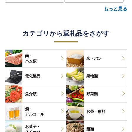
もっと見る
カテゴリから返礼品をさがす
肉・
米・パン
ハム類
電化製品
果物類
魚介類
野菜類
酒・
お茶・
飲料
アルコール
お菓子・
麺類
スイーツ