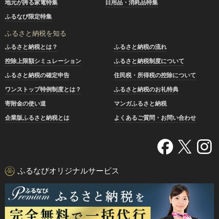
地元が誇る家電特集
日用品・消耗品特集
ふるなび限定特集
ふるさと納税を知る
ふるさと納税とは？
ふるさと納税の流れ
控除上限額シミュレーション
ふるさと納税制度について
ふるさと納税の確定申告
住民税・所得税の控除について
ワンストップ特例制度とは？
ふるさと納税のお礼特典
寄附金の使い道
マンガふるさと納税
企業版ふるさと納税とは
よくあるご質問・お問い合わせ
ふるなびオリジナルサービス