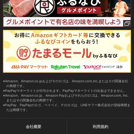
Amazon、Amazon.co.jpおよびそのロゴは、Amazon.com,Inc.またはその関連会社
の商標です。
PayPayマネーライトが付与されます。PayPayマネーライトの出金はできません。
Amazon、Amazon.co.jp、Amazon Payおよびそれらのロゴは、Amazon.com, Inc.
またはその関連会社の商標です。
PayPay、PayPayのロゴ、ペイペイ、Ｐのロゴは、LINEヤフー株式会社の登録商標ま
たは商標です。
会社概要
利用規約