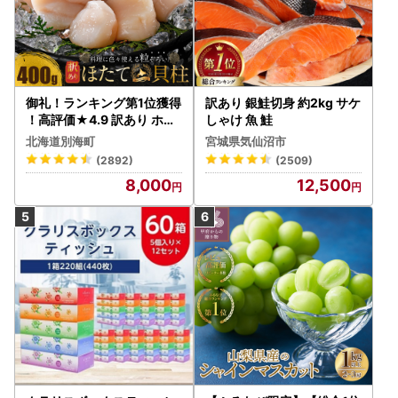
御礼！ランキング第1位獲得
訳あり 銀鮭切身 約2kg サケ
！高評価★4.9 訳あり ホタ
しゃけ 魚 鮭
テ 400g（ほたて 帆立 貝柱
北海道別海町
宮城県気仙沼市
冷凍 ）
(2892)
(2509)
8,000
12,500