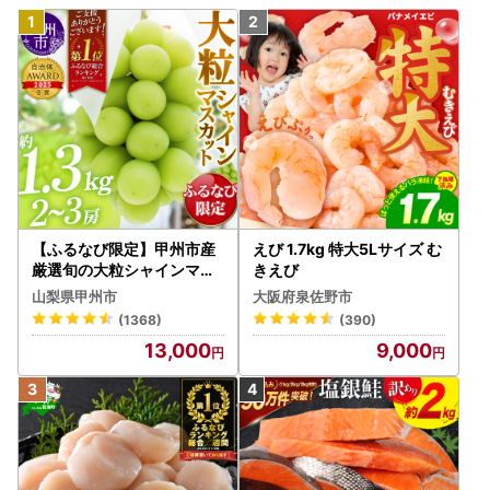
【ふるなび限定】甲州市産
えび 1.7kg 特大5Lサイズ む
厳選旬の大粒シャインマス
きえび
カット 約1.3kg 2～3房【2
山梨県甲州市
大阪府泉佐野市
026年発送】（MG）B12-
(1368)
(390)
472 FN-Limited-VO シャ
13,000
9,000
インマスカット フルーツ