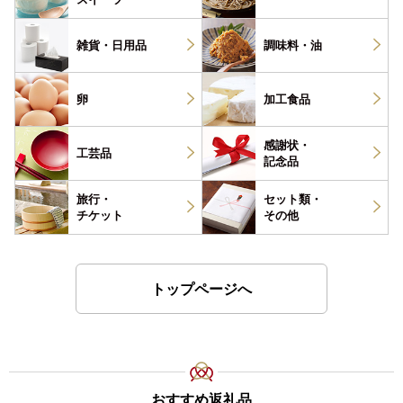
雑貨・
日用品
調味料・
油
卵
加工食品
感謝状・
工芸品
記念品
旅行・
セット類・
チケット
その他
トップページへ
おすすめ返礼品