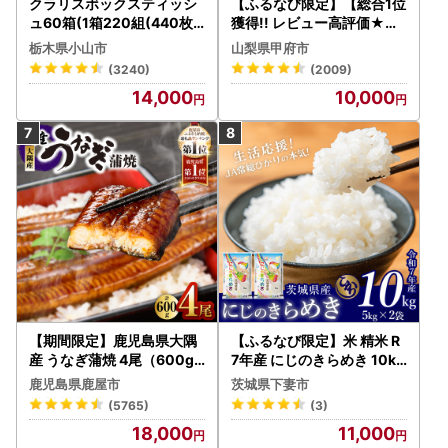
クラリスボックスティッシ
【ふるなび限定】【総合1位
ュ60箱(1箱220組(440枚))
獲得!! レビュー高評価★】
(5個入り×12セット)【配送
〈2026年度配送分〉山梨
栃木県小山市
山梨県甲府市
不可地域：離島・沖縄県】
県産 シャインマスカット 2
(3240)
(2009)
【1256759】
～3房（1.0kg以上）シャイ
14,000
10,000
ン フルーツ FN-Limited-S
P
【期間限定】鹿児島県大隅
【ふるなび限定】米 精米 R
産 うなぎ蒲焼 4尾（600g
7年産 にじのきらめき 10kg
） KN007-004-04-cp18
10月 FN-Limited-PR
鹿児島県鹿屋市
茨城県下妻市
うなぎ 鰻 魚 惣菜 総菜
(5765)
(3)
18,000
11,000