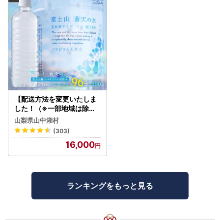
【配送方法を変更いたしま
した！（※一部地域は除く
）】＜ラベルレス＞富士山
山梨県山中湖村
蒼天の水 500ml×96本（４
(303)
ケース）YC001
16,000
ランキングをもっと見る