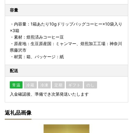
容量
・内容量：1箱あたり10gドリップバッグコーヒー×10袋入り
×3箱
・素材：焙煎済みコーヒー豆
・原産地：生豆原産国：ミャンマー、焙煎加工工場：神奈川
県藤沢市
・材質：箱、パッケージ：紙
配送
常温
冷蔵
冷凍
定期
ギフト
のし
入金確認後、準備でき次第発送いたします
返礼品画像