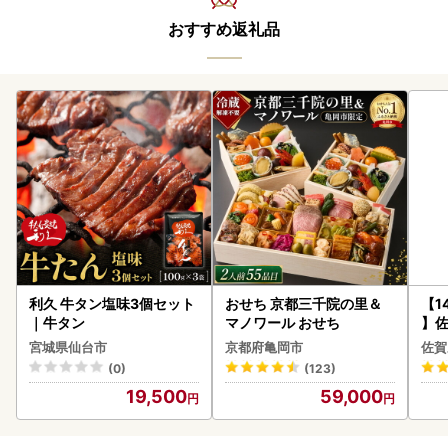
おすすめ返礼品
利久 牛タン塩味3個セット
おせち 京都三千院の里＆
【1
｜牛タン
マノワール おせち
】佐
2個 
宮城県仙台市
京都府亀岡市
佐賀
083
(0)
(123)
19,500
59,000