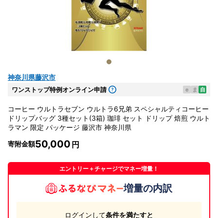
神奈川県藤沢市
ワンストップ特例オンライン申請
e
ま
自
コーヒー ウルトラセブン ウルトラ6兄弟 スペシャルティコーヒー
ドリップバッグ 3種セット(3箱) 珈琲 セット ドリップ 焙煎 ウルト
ラマン 限定 パッケージ 藤沢市 神奈川県
50,000
寄附金額
エントリー＋チャージでマネー増量！
増量の内訳
ログインして
条件を満たすと