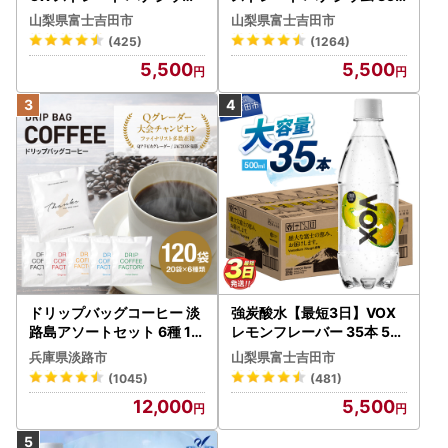
強炭酸水 35本 500ml ラベ
本 500ml 【富士吉田市限
山梨県富士吉田市
山梨県富士吉田市
ルレス【富士吉田市限定カ
定カートン】炭酸
(425)
(1264)
ートン】 炭酸
5,500
5,500
ドリップバッグコーヒー 淡
強炭酸水【最短3日】VOX
路島アソートセット 6種 12
レモンフレーバー 35本 50
0袋 飲み比べ コーヒー
0ml 【富士吉田市限定カー
兵庫県淡路市
山梨県富士吉田市
トン】炭酸
(1045)
(481)
12,000
5,500