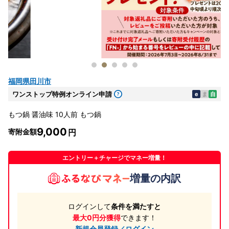
福岡県田川市
ワンストップ特例オンライン申請
e
ま
自
もつ鍋 醤油味 10人前 もつ鍋
9,000
寄附金額
エントリー＋チャージでマネー増量！
増量の内訳
ログインして
条件を満たすと
最大0円分獲得
できます！
新規会員登録／ログイン