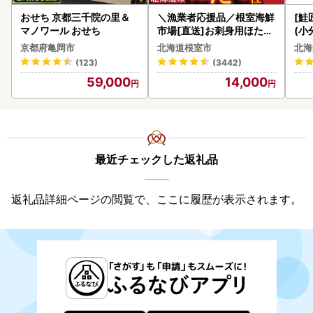
おせち 京都三千院の里＆
＼漁業者応援品／根室海鮮
[鮭
マノワール おせち
市場[直送]お刺身用ほたて
(小
貝柱500g A-28002
5
京都府亀岡市
北海道根室市
北海
(123)
(3442)
59,000
14,000
最近チェックした返礼品
返礼品詳細ページの閲覧で、ここに履歴が表示されます。