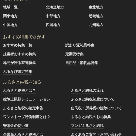
地域一覧
北海道地方
東北地方
関東地方
中部地方
近畿地方
中国地方
四国地方
九州地方
おすすめ特集でさがす
おすすめ特集一覧
訳あり返礼品特集
担当者おすすめ特集
定期便特集
地元が誇る家電特集
日用品・消耗品特集
ふるなび限定特集
ふるさと納税を知る
ふるさと納税とは？
ふるさと納税の流れ
控除上限額シミュレーション
ふるさと納税制度について
ふるさと納税の確定申告
住民税・所得税の控除について
ワンストップ特例制度とは？
ふるさと納税のお礼特典
寄附金の使い道
マンガふるさと納税
企業版ふるさと納税とは
よくあるご質問・お問い合わせ