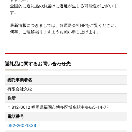
全国的に返礼品のお届けに遅延が生じる可能性がございま
す。
最新情報につきましては、各運送会社HPをご覧ください。
何卒、ご理解賜りますようお願い申し上げます。
8月の休業案内
返礼品に関するお問い合わせ先
誠に勝手ながら、以下の期間、お問い合わせへの返信・返礼
品の発送手配を休止いたします。
委託事業者名
ご不便をおかけしますが、何卒ご了承くださいませ。
有限会社久松
夏季休業日
住所
8月13日（木）～8月16日（日）
〒812-0012
福岡県福岡市博多区博多駅中央街5-14-7F
---------------------
電話番号
事務所移転に伴う休業日
092-260-1839
8月24日（月）・8月25日（火）