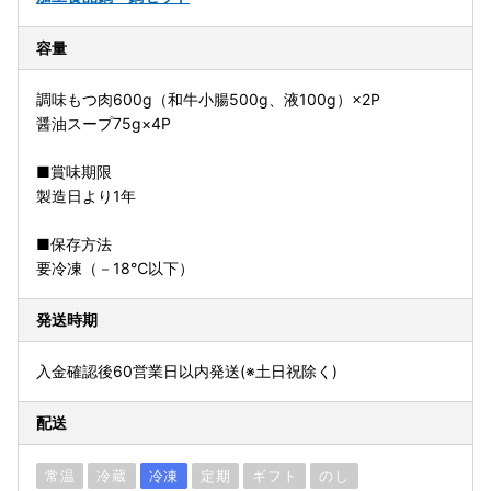
容量
調味もつ肉600g（和牛小腸500g、液100g）×2P
醤油スープ75g×4P
■賞味期限
製造日より1年
■保存方法
要冷凍（－18℃以下）
発送時期
入金確認後60営業日以内発送(※土日祝除く)
配送
常温
冷蔵
冷凍
定期
ギフト
のし