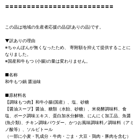
〓〓〓〓〓〓〓〓〓〓〓〓〓〓〓〓〓〓〓〓〓〓〓〓〓
この品は地域の生産者応援の品(訳ありの品)です。
▼訳ありの理由
※ちゃんぽんが無くなったため、 寄附額を抑えて提供することに
なりました。
※国産和牛もつ (小腸)の量は変わりません。
■名称
和牛もつ鍋 醤油味
■原材料名
【調味もつ肉】和牛小腸(国産）、塩、砂糖
【醤油スープ】醤油、糖類（水飴、砂糖）、米発酵調味料、食
塩、ポーク調味エキス、蛋白加水分解物、にんにく加工品、魚醤
(魚介類)、チキン調味パウダー、かつお風味調味料／調味料（アミ
ノ酸等）、ソルビトール
（一部に小麦・乳成分・牛肉・ごま・大豆・鶏肉・豚肉を含む）