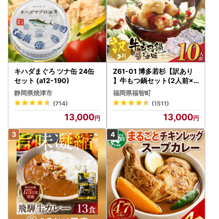
キハダまぐろ ツナ缶 24缶
Z61-01 博多若杉【訳あり
セット (a12-190)
】牛もつ鍋セット(2人前×5
) 10人前 もつ鍋
静岡県焼津市
福岡県福智町
(714)
(1511)
13,000
13,000