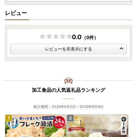
社に直接ご連絡いただきますようお願いいたします。転送料
金はお届け先様のご負担となります。予めご了承ください。
レビュー
【ワンストップ特例申請書の送付先住所】
〒825-8501 福岡県田川市中央町1番1号
0.0
（0件）
田川市役所 産業振興課たがわ魅力向上推進室
ふるさと納税担当 宛
レビューを非表示にする
加工食品の人気返礼品ランキング
集計期間：2026年8月2日～2026年8月8日