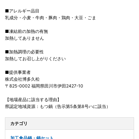
■アレルギー品目
乳成分・小麦・牛肉・豚肉・鶏肉・大豆・ごま
■凍結前の加熱の有無
加熱してありません
■加熱調理の必要性
加熱してお召し上がりください
■提供事業者
株式会社博多久松
〒825-0002 福岡県田川市伊田2427-10
【地場産品に該当する理由】
県認定地域資源：もつ鍋（告示第5条第8号ハに該当）
カテゴリ
加工食品
鍋・鍋セット