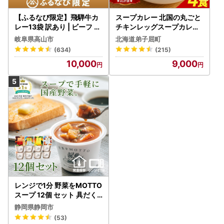
【ふるなび限定】飛騨牛カ
スープカレー 北国の丸ごと
レー13袋 訳あり | ビーフ レ
チキンレッグスープカレー
トルト 訳あり DC006-CP
4個 3739
岐阜県高山市
北海道弟子屈町
01 FN-Limited-VO
(634)
(215)
10,000
9,000
レンジで1分 野菜をMOTTO
スープ 12個 セット 具だく
さんスープ 朝食 惣菜 国産
静岡県静岡市
野菜 常温保存
(53)