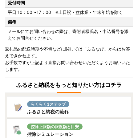
受付時間
※寄附申込は上記期間も受け付けております。
平日 10：00〜17：00 ※土日祝・盆休業・年末年始を除く
◆お問い合わせは窓口対応日に順次ご返信いたします。
備考
◆返礼品の発送については、各ページの記載内容をご確認く
ださい。
メールにてお問い合わせの際は、寄附者様氏名・申込番号を添
◆返礼品ページに記載の納期よりお時間をいただく場合がご
えてお問合せください。
ざいます。
返礼品の配送時期や不備などに関しては「ふるなび」からはお答
【窓口対応日：土日祝除く平日10時～17時】
えできかねます。
お手数ですが上記より直接お問い合わせいただくようお願いいた
します。
■お申込みについて
・申込み後の変更・キャンセル、熨斗や日付指定等は受付で
ふるさと納税をもっと知りたい方はコチラ
きません
・寄付者様及び送付先様の都合（住所不明や不在等含む）に
より、返礼品がお届けできない場合や返品となった場合、返
らくらく3ステップ
礼品の再送は致しません。
ふるさと納税の流れ
あらかじめご了承ください。
長期不在のご予定やご住所変更などございましたら、必ず運
営窓口までご連絡いただきますようお願いいたします。
控除上限額の限度額と目安
※出荷準備後のお礼品の送付先変更につきましては、配送会
控除シミュレーション