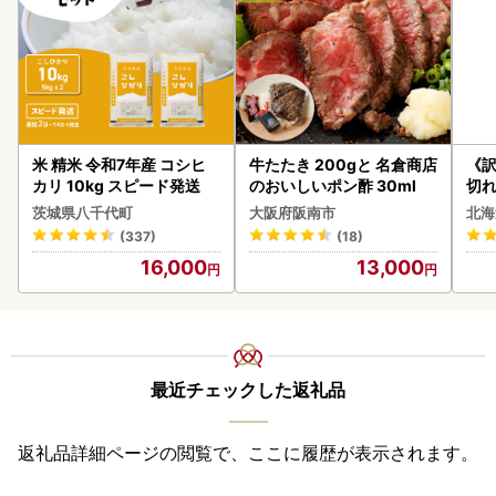
米 精米 令和7年産 コシヒ
牛たたき 200gと 名倉商店
《
カリ 10kg スピード発送
のおいしいポン酢 30ml
切れ
0g 
茨城県八千代町
大阪府阪南市
北海
(337)
(18)
16,000
13,000
最近チェックした返礼品
返礼品詳細ページの閲覧で、ここに履歴が表示されます。