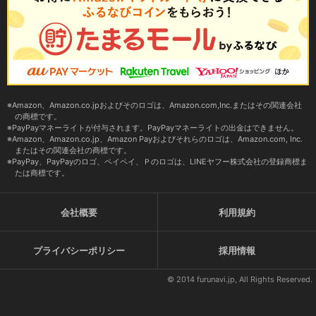
Amazon、Amazon.co.jpおよびそのロゴは、Amazon.com,Inc.またはその関連会社
の商標です。
PayPayマネーライトが付与されます。PayPayマネーライトの出金はできません。
Amazon、Amazon.co.jp、Amazon Payおよびそれらのロゴは、Amazon.com, Inc.
またはその関連会社の商標です。
PayPay、PayPayのロゴ、ペイペイ、Ｐのロゴは、LINEヤフー株式会社の登録商標ま
たは商標です。
会社概要
利用規約
プライバシーポリシー
採用情報
© 2014 furunavi.jp, All Rights Reserved.