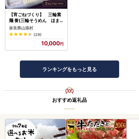
【宵ごねづくり】 三輪素
麺 誉(三輪そうめん ほま
れ) 2kg(50g×40束)
奈良県山添村
(29)
10,000
ランキングをもっと見る
おすすめ返礼品