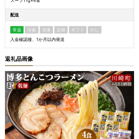
スープ11g×4食
配送
常温
冷蔵
冷凍
定期
ギフト
のし
入金確認後、1か月以内発送
返礼品画像