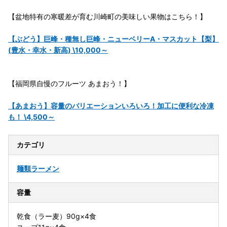
【盆地特有の寒暖差が育む川崎町の美味しい果物はこちら！】
【ぶどう】巨峰・種無し巨峰・ニューベリーA・マスカット【梨】
(豊水・幸水・新高) \10,000～
【福岡県自慢のフルーツ あまおう！】
【あまおう】容量のバリエーションいろいろ！加工に便利な冷凍
も！ \4,500～
カテゴリ
麺類
ラーメン
容量
乾食（ラー麦）90g×4食