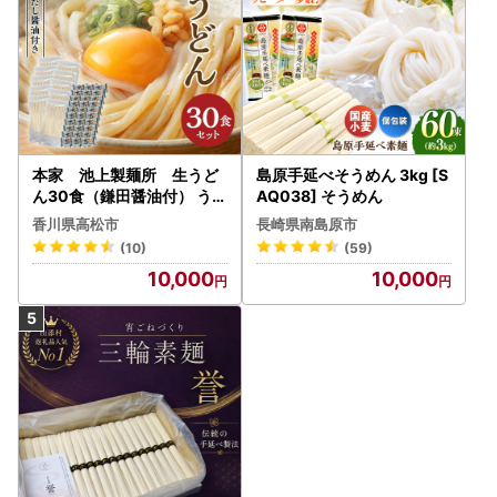
本家 池上製麺所 生うど
島原手延べそうめん 3kg [S
ん30食（鎌田醤油付） うど
AQ038] そうめん
ん
香川県高松市
長崎県南島原市
(10)
(59)
10,000
10,000