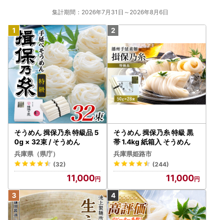
集計期間：2026年7月31日～2026年8月6日
そうめん 揖保乃糸 特級品 5
そうめん 揖保乃糸 特級 黒
0g × 32束 / そうめん
帯 1.4kg 紙箱入 そうめん
兵庫県（県庁）
兵庫県姫路市
(32)
(244)
11,000
11,000