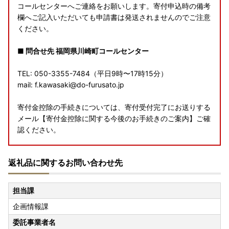
コールセンターへご連絡をお願いします。寄付申込時の備考
欄へご記入いただいても申請書は発送されませんのでご注意
ください。
■ 問合せ先 福岡県川崎町コールセンター
TEL: 050-3355-7484（平日9時〜17時15分）
mail: f.kawasaki@do-furusato.jp
寄付金控除の手続きについては、寄付受付完了にお送りする
メール【寄付金控除に関する今後のお手続きのご案内】ご確
認ください。
■ワンストップ特例制度の申請について
返礼品に関するお問い合わせ先
ワンストップ特例申請期限および申請書提出期限は、
ご寄附
をされた翌年の1月10日【必着】
です。
担当課
企画情報課
委託事業者名