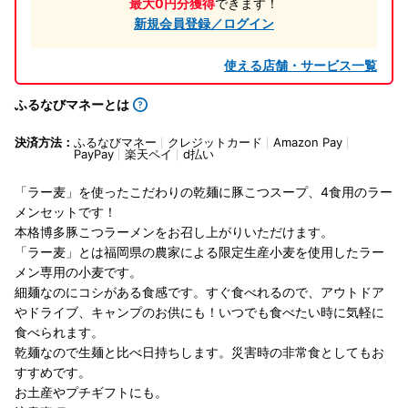
最大0円分獲得
できます！
新規会員登録／ログイン
使える店舗・サービス一覧
ふるなびマネーとは
決済方法：
ふるなびマネー
クレジットカード
Amazon Pay
PayPay
楽天ペイ
d払い
「ラー麦」を使ったこだわりの乾麺に豚こつスープ、4食用のラー
メンセットです！
本格博多豚こつラーメンをお召し上がりいただけます。
「ラー麦」とは福岡県の農家による限定生産小麦を使用したラー
メン専用の小麦です。
細麺なのにコシがある食感です。すぐ食べれるので、アウトドア
やドライブ、キャンプのお供にも！いつでも食べたい時に気軽に
食べられます。
乾麺なので生麺と比べ日持ちします。災害時の非常食としてもお
すすめです。
お土産やプチギフトにも。