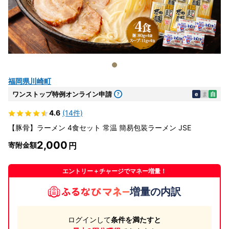
福岡県川崎町
ワンストップ特例オンライン申請
e
ま
自
4.6
(14件)
【豚骨】ラーメン 4食セット 常温 簡易包装ラーメン JSE
2,000
寄附金額
エントリー＋チャージでマネー増量！
増量の内訳
ログインして
条件を満たすと