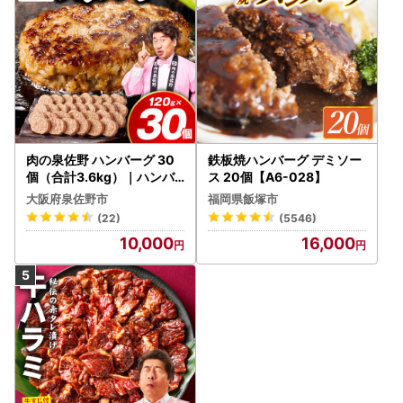
肉の泉佐野 ハンバーグ 30
鉄板焼ハンバーグ デミソー
個（合計3.6kg）｜ハンバ
ス 20個【A6-028】
ーグ 訳あり 黒毛和牛×なに
大阪府泉佐野市
福岡県飯塚市
わポーク
(22)
(5546)
10,000
16,000