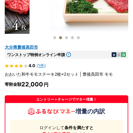
大分県豊後高田市
ワンストップ特例オンライン申請
e
ま
自
4.0
(1件)
おおいた和牛モモステーキ2枚×2セット | 豊後高田市 モモ
22,000
寄附金額
エントリー＋チャージでマネー増量！
増量の内訳
ログインして
条件を満たすと