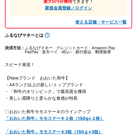
最大0円分獲得
できます！
新規会員登録／ログイン
使える店舗・サービス一覧
ふるなびマネーとは
決済方法：
ふるなびマネー
クレジットカード
Amazon Pay
PayPay
楽天ペイ
d払い
銀行振込
郵便振替
スピード発送！
【Newブランド おおいた和牛】
・A4ランク以上の新しいトップブランド
・「和牛のオリンピック」で最高賞を獲得
・美しい霜降りと柔らかな食感が特長
〇おおいた和牛モモステーキのラインアップ
「おおいた和牛」モモステーキ２枚（150g×２枚）
「おおいた和牛」モモステーキ3枚（150ｇ×3枚）