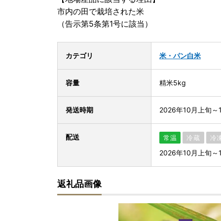
市内の田で栽培された米
（告示第5条第1号に該当）
カテゴリ
米・パン
白米
容量
精米5kg
発送時期
2026年10月上旬～
配送
常温
冷蔵
冷
2026年10月上旬～
返礼品画像