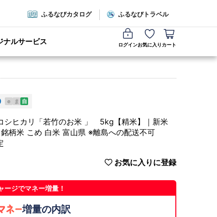
ふるなびカタログ
ふるなびトラベル
ジナルサービス
ログイン
お気に入り
カート
e
ま
自
]コシヒカリ「若竹のお米 」 5kg【精米】｜新米
 銘柄米 こめ 白米 富山県 ※離島への配送不可
定
お気に入りに登録
ャージでマネー増量！
増量の内訳