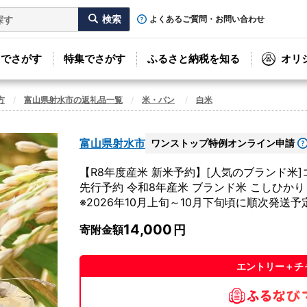
よくあるご質問・お問い合わせ
リでさがす
特集でさがす
ふるさと納税を知る
オリ
方
富山県射水市の返礼品一覧
米・パン
白米
富山県射水市
ワンストップ特例オンライン申請
【R8年度産米 新米予約】[人気のブランド米
先行予約 令和8年産米 ブランド米 こしひかり
※2026年10月上旬～10月下旬頃に順次発送予
14,000
寄附金額
エントリー＋チ