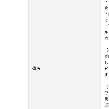
・
要
・
は
・
ル
め
【
寄
し
備考
※
す
【
ワ
明
必