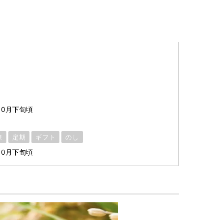
10月下旬頃
凍
定期
ギフト
のし
10月下旬頃