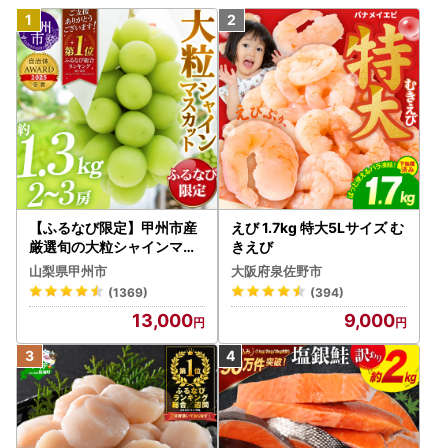
【ふるなび限定】甲州市産
えび 1.7kg 特大5Lサイズ む
厳選旬の大粒シャインマス
きえび
カット 約1.3kg 2～3房【2
山梨県甲州市
大阪府泉佐野市
026年発送】（MG）B12-
(1369)
(394)
472 FN-Limited-VO シャ
13,000
9,000
インマスカット フルーツ