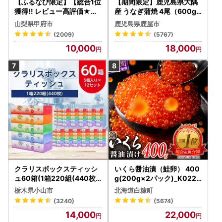
【ふるなび限定】【総合1位
【期間限定】鹿児島県大隅
獲得!! レビュー高評価★】
産 うなぎ蒲焼 4尾（600g
〈2026年度配送分〉山梨
） KN007-004-04-cp18
山梨県甲府市
鹿児島県鹿屋市
県産 シャインマスカット 2
うなぎ 鰻 魚 惣菜 総菜
(2009)
(5767)
～3房（1.0kg以上）シャイ
10,000
18,000
ン フルーツ FN-Limited-S
P
クラリスボックスティッシ
いくら醤油漬（鮭卵） 400
ュ60箱(1箱220組(440枚))
g(200g×2パック)_K022-
(5個入り×12セット)【配送
1676
栃木県小山市
北海道白糠町
不可地域：離島・沖縄県】
(3240)
(5674)
【1256759】
14,000
22,000