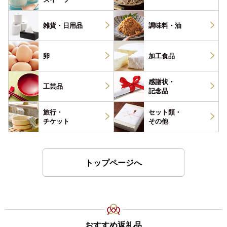
雑貨・
日用品
調味料・
油
卵
加工食品
感謝状・
工芸品
記念品
旅行・
セット類・
チケット
その他
トップページへ
おすすめ返礼品