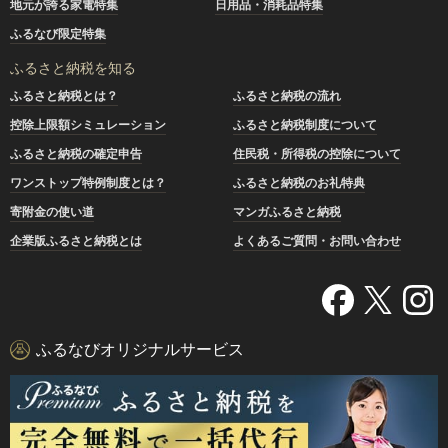
地元が誇る家電特集
日用品・消耗品特集
ふるなび限定特集
ふるさと納税を知る
ふるさと納税とは？
ふるさと納税の流れ
控除上限額シミュレーション
ふるさと納税制度について
ふるさと納税の確定申告
住民税・所得税の控除について
ワンストップ特例制度とは？
ふるさと納税のお礼特典
寄附金の使い道
マンガふるさと納税
企業版ふるさと納税とは
よくあるご質問・お問い合わせ
ふるなびオリジナルサービス