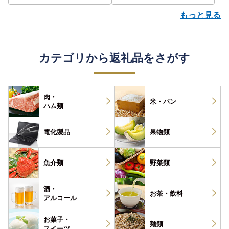
もっと見る
カテゴリから返礼品をさがす
肉・
米・パン
ハム類
電化製品
果物類
魚介類
野菜類
酒・
お茶・
飲料
アルコール
お菓子・
麺類
スイーツ