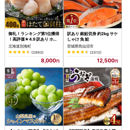
御礼！ランキング第1位獲得
訳あり 銀鮭切身 約2kg サケ
！高評価★4.9 訳あり ホタ
しゃけ 魚 鮭
テ 400g（ほたて 帆立 貝柱
北海道別海町
宮城県気仙沼市
冷凍 ）
(2893)
(2512)
8,000
12,500