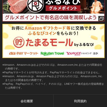
Amazon、Amazon.co.jpおよびそのロゴは、Amazon.com,Inc.またはその関連会社
の商標です。
PayPayマネーライトが付与されます。PayPayマネーライトの出金はできません。
Amazon、Amazon.co.jp、Amazon Payおよびそれらのロゴは、Amazon.com, Inc.
またはその関連会社の商標です。
PayPay、PayPayのロゴ、ペイペイ、Ｐのロゴは、LINEヤフー株式会社の登録商標ま
たは商標です。
会社概要
利用規約