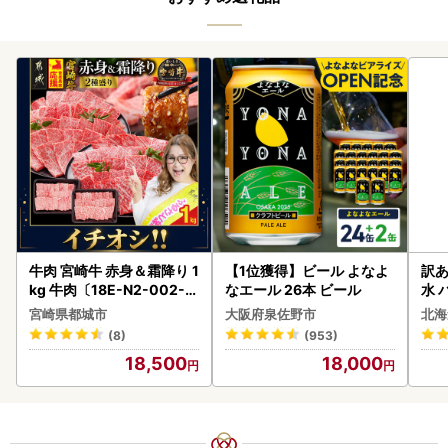
牛肉 宮崎牛 赤身＆霜降り 1
【1位獲得】ビール よなよ
訳あ
kg 牛肉〔18E-N2-002-1
なエール 26本 ビール
水 
kg-S4A6-CF〕
ク 
宮崎県都城市
大阪府泉佐野市
北海
付き
(8)
(953)
海の
18,500
18,000
司 
取り
料